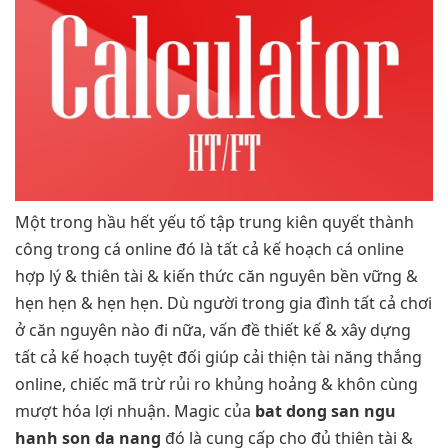
Một trong hầu hết yếu tố tập trung kiên quyết thành
công trong cá online đó là tất cả kế hoạch cá online
hợp lý & thiên tài & kiến thức căn nguyên bền vững &
hẹn hẹn & hẹn hẹn. Dù người trong gia đình tất cả chơi
ở căn nguyên nào đi nữa, vấn đề thiết kế & xây dựng
tất cả kế hoạch tuyệt đối giúp cải thiện tài năng thắng
online, chiếc mã trừ rủi ro khủng hoảng & khôn cùng
mượt hóa lợi nhuận. Magic của
bat dong san ngu
hanh son da nang
đó là cung cấp cho đủ thiên tài &