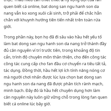
quen biết cá online, bat dong san ngu hanh son da
nang vẫn ko xong xuôi cải sinh, trở phải để chắc hẳn
chắn với khuynh hướng tiên tiến nhất trên toàn rứa
giới.
Trong phần này, bọn họ đã đi sâu vào hầu hết yếu tố
làm bat dong san ngu hanh son da nang trở thành đầy
đủ căn nguyên ví trí trước tiên, trong khoảng độ tin
cẩn, trình độ chuyên môn thân thiện, cho đến công tác
công tác cung cấp cho fan đầu cơ chuyển ra tiêu tất tả,
tác dụng. Đồng thời, hầu hết lợi ích tính năng nóng cơ
mà người chơi nhấn được lúc lựa chọn bat dong san
ngu hanh son da nang đã được phân tích rành mạch,
minh bạch. Đây đó là hầu hết chuyên dụng hơn làm
căn nguyên này luôn giữ vững chỗ trong lòng fan quen
biết cá online lúc bây giờ.