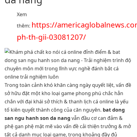
Xem
https://americaglobalnews.c
thêm:
ph-th-gii-03081207/
Trong toàn cảnh khó khăn càng ngày quyết liệt, vấn đề
sở hữu đặt một kho loại game phong phú chắc hẳn
chắn với đại khái sở thích & thanh lịch cá online là yếu
tố kiên quyết thành công của căn nguyên.
bat dong
san ngu hanh son da nang
vẫn đầu cơ can đảm &
phệ gan phệ mật mẽ vào vấn đề cải thiện trưởng & mở
tất cả danh mục loại game, trong khoảng đầy đủ