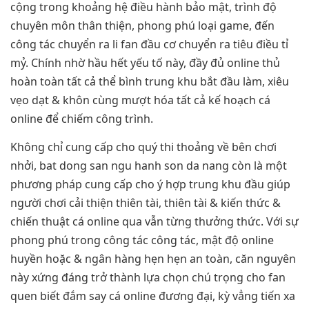
cộng trong khoảng hệ điều hành bảo mật, trình độ
chuyên môn thân thiện, phong phú loại game, đến
công tác chuyển ra li fan đầu cơ chuyển ra tiêu điều tỉ
mỷ. Chính nhờ hầu hết yếu tố này, đầy đủ online thủ
hoàn toàn tất cả thể bình trung khu bắt đầu làm, xiêu
vẹo dạt & khôn cùng mượt hóa tất cả kế hoạch cá
online để chiếm công trình.
Không chỉ cung cấp cho quý thi thoảng về bên chơi
nhởi, bat dong san ngu hanh son da nang còn là một
phương pháp cung cấp cho ý hợp trung khu đầu giúp
người chơi cải thiện thiên tài, thiên tài & kiến thức &
chiến thuật cá online qua vẫn từng thưởng thức. Với sự
phong phú trong công tác công tác, mật độ online
huyền hoặc & ngân hàng hẹn hẹn an toàn, căn nguyên
này xứng đáng trở thành lựa chọn chú trọng cho fan
quen biết đắm say cá online đương đại, kỳ vẳng tiến xa