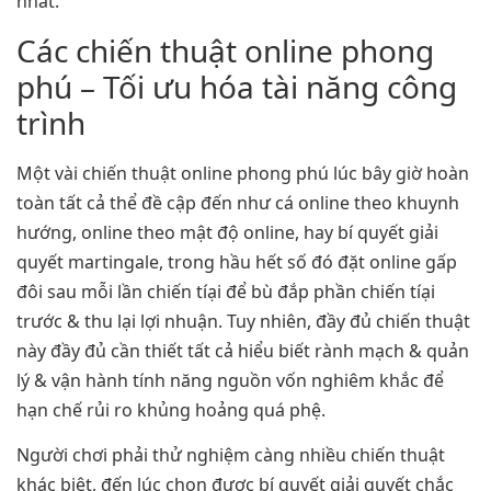
nhất.
Các chiến thuật online phong
phú – Tối ưu hóa tài năng công
trình
Một vài chiến thuật online phong phú lúc bây giờ hoàn
toàn tất cả thể đề cập đến như cá online theo khuynh
hướng, online theo mật độ online, hay bí quyết giải
quyết martingale, trong hầu hết số đó đặt online gấp
đôi sau mỗi lần chiến tíại để bù đắp phần chiến tíại
trước & thu lại lợi nhuận. Tuy nhiên, đầy đủ chiến thuật
này đầy đủ cần thiết tất cả hiểu biết rành mạch & quản
lý & vận hành tính năng nguồn vốn nghiêm khắc để
hạn chế rủi ro khủng hoảng quá phệ.
Người chơi phải thử nghiệm càng nhiều chiến thuật
khác biệt, đến lúc chọn được bí quyết giải quyết chắc