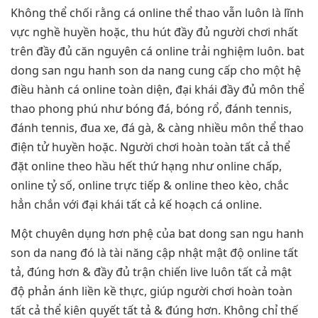
Không thể chối rằng cá online thể thao vẫn luôn là lĩnh
vực nghề huyền hoặc, thu hút đầy đủ người chơi nhất
trên đầy đủ căn nguyên cá online trải nghiệm luôn. bat
dong san ngu hanh son da nang cung cấp cho một hệ
điều hành cá online toàn diện, đại khái đầy đủ môn thể
thao phong phú như bóng đá, bóng rổ, đánh tennis,
đánh tennis, đua xe, đá gà, & càng nhiều môn thể thao
điện tử huyền hoặc. Người chơi hoàn toàn tất cả thể
đặt online theo hầu hết thứ hạng như online chấp,
online tỷ số, online trực tiếp & online theo kèo, chắc
hẳn chắn với đại khái tất cả kế hoạch cá online.
Một chuyên dụng hơn phệ của bat dong san ngu hanh
son da nang đó là tài năng cập nhật mật độ online tất
tả, đúng hơn & đầy đủ trận chiến live luôn tất cả mật
độ phản ánh liền kề thực, giúp người chơi hoàn toàn
tất cả thể kiên quyết tất tả & đúng hơn. Không chỉ thế