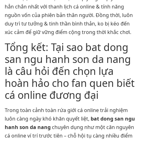
hẳn chắn nhất với thanh lịch cá online & tính năng
nguồn vốn của phiên bản thân người. Đồng thời, luôn
duy trì tư tưởng & tinh thần bình thản, ko bị kéo đến
xúc cảm để giữ vững điểm cộng trong thời khắc chơi.
Tổng kết: Tại sao bat dong
san ngu hanh son da nang
là câu hỏi đến chọn lựa
hoàn hảo cho fan quen biết
cá online đương đại
Trong toàn cảnh toàn rứa giới cá online trải nghiệm
luôn càng ngày khó khăn quyết liệt,
bat dong san ngu
hanh son da nang
chuyên dụng như một căn nguyên
cá online ví trí trước tiên – chỗ hội tụ càng nhiều điểm