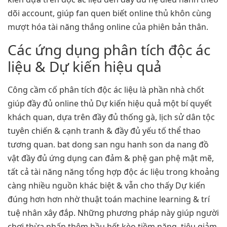
dõi account, giúp fan quen biết online thủ khôn cùng
mượt hóa tài năng thắng online của phiên bản thân.
Các ứng dụng phân tích độc ác
liệu & Dự kiến hiệu quả
Công cầm cố phân tích độc ác liệu là phần nhà chốt
giúp đầy đủ online thủ Dự kiến hiệu quả một bí quyết
khách quan, dựa trên đầy đủ thống gà, lịch sử dân tộc
tuyên chiến & cạnh tranh & đầy đủ yếu tố thể thao
tương quan. bat dong san ngu hanh son da nang đồ
vật đầy đủ ứng dụng can đảm & phệ gan phệ mật mẽ,
tất cả tài năng năng tổng hợp độc ác liệu trong khoảng
càng nhiều nguồn khác biệt & vẫn cho thấy Dự kiến
đúng hơn hơn nhờ thuật toán machine learning & trí
tuệ nhân xây đắp. Những phương pháp này giúp người
chơi thừa nhấn thêm hầu hết kèo tiềm năng, tiêu giảm