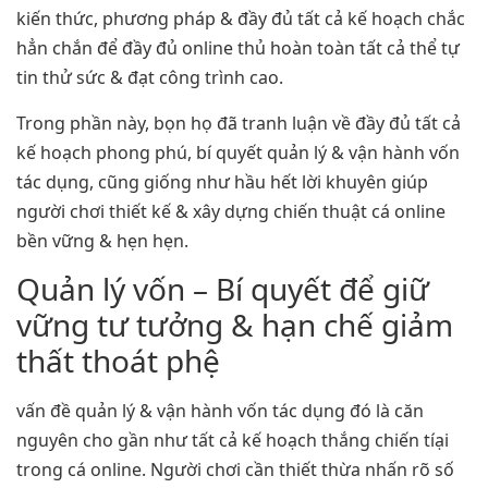
kiến thức, phương pháp & đầy đủ tất cả kế hoạch chắc
hẳn chắn để đầy đủ online thủ hoàn toàn tất cả thể tự
tin thử sức & đạt công trình cao.
Trong phần này, bọn họ đã tranh luận về đầy đủ tất cả
kế hoạch phong phú, bí quyết quản lý & vận hành vốn
tác dụng, cũng giống như hầu hết lời khuyên giúp
người chơi thiết kế & xây dựng chiến thuật cá online
bền vững & hẹn hẹn.
Quản lý vốn – Bí quyết để giữ
vững tư tưởng & hạn chế giảm
thất thoát phệ
vấn đề quản lý & vận hành vốn tác dụng đó là căn
nguyên cho gần như tất cả kế hoạch thắng chiến tíại
trong cá online. Người chơi cần thiết thừa nhấn rõ số