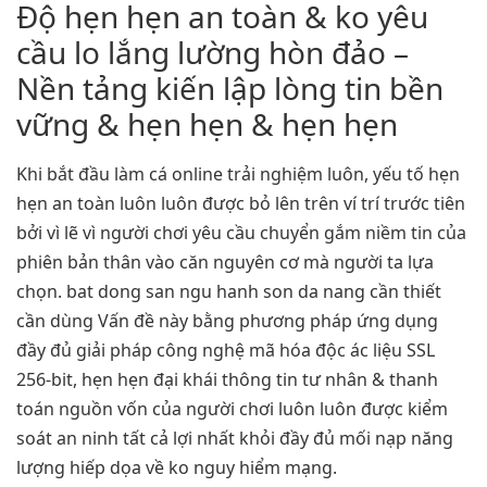
Độ hẹn hẹn an toàn & ko yêu
cầu lo lắng lường hòn đảo –
Nền tảng kiến lập lòng tin bền
vững & hẹn hẹn & hẹn hẹn
Khi bắt đầu làm cá online trải nghiệm luôn, yếu tố hẹn
hẹn an toàn luôn luôn được bỏ lên trên ví trí trước tiên
bởi vì lẽ vì người chơi yêu cầu chuyển gắm niềm tin của
phiên bản thân vào căn nguyên cơ mà người ta lựa
chọn. bat dong san ngu hanh son da nang cần thiết
cần dùng Vấn đề này bằng phương pháp ứng dụng
đầy đủ giải pháp công nghệ mã hóa độc ác liệu SSL
256-bit, hẹn hẹn đại khái thông tin tư nhân & thanh
toán nguồn vốn của người chơi luôn luôn được kiểm
soát an ninh tất cả lợi nhất khỏi đầy đủ mối nạp năng
lượng hiếp dọa về ko nguy hiểm mạng.