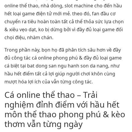
online thể thao, nhà dòng, slot machine cho đến hầu
hết loại game điện tử mới mẻ. theo đó, fan đầu cơ
chuyển ra tiêu hoàn toàn tất cả thể thỏa sức lựa chọn
& xiêu vẹo dạt, ko bị dừng bởi vì đầy đủ loại game đối
chọi điệu, nhàm chán.
Trong phần này, bọn họ đã phân tích sâu hơn về đầy
đủ công tác cá online phong phú & đầy đủ loại game
cá biệt tại bat dong san ngu hanh son da nang, như
hầu hết điểm tất cả lợi giúp người chơi khôn cùng
mượt hóa lợi ích của vẫn từng công tác.
Cá online thể thao – Trải
nghiệm đỉnh điểm với hầu hết
môn thể thao phong phú & kèo
thơm vẫn từng ngày