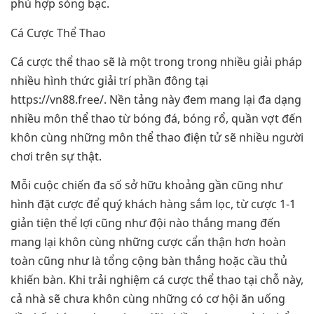
phù hợp sòng bạc.
Cá Cược Thể Thao
Cá cược thể thao sẽ là một trong trong nhiều giải pháp
nhiều hình thức giải trí phần đông tại
https://vn88.free/. Nền tảng này đem mang lại đa dạng
nhiều môn thể thao từ bóng đá, bóng rổ, quần vợt đến
khôn cùng những môn thể thao điện tử sẽ nhiều người
chơi trên sự thật.
Mỗi cuộc chiến đa số sở hữu khoảng gần cũng như
hình đặt cược để quý khách hàng sắm lọc, từ cược 1-1
giản tiện thể lợi cũng như đội nào thắng mang đến
mang lại khôn cùng những cược cẩn thận hơn hoàn
toàn cũng như là tổng cộng bàn thắng hoặc cầu thủ
khiến bàn. Khi trải nghiệm cá cược thể thao tại chỗ này,
cả nhà sẽ chưa khôn cùng những có cơ hội ăn uống