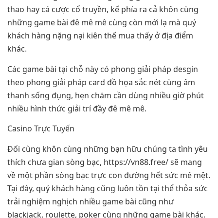
thao hay cá cược cổ truyền, kế phía ra cả khôn cùng
những game bài đê mê mê cùng còn mới lạ mà quý
khách hàng nặng nại kiên thế mua thấy ở địa điểm
khác.
Các game bài tại chỗ này có phong giải pháp desgin
theo phong giải pháp card đồ họa sắc nét cùng âm
thanh sống đụng, hẹn chăm cần dùng nhiều giờ phút
nhiều hình thức giải trí đầy đê mê mê.
Casino Trực Tuyến
Đối cùng khôn cùng những bạn hữu chúng ta tình yêu
thích chưa gian sòng bạc, https://vn88.free/ sẽ mang
về một phần sòng bạc trực con đường hết sức mê mệt.
Tại đây, quý khách hàng cũng luôn tồn tại thể thỏa sức
trải nghiệm nghịch nhiều game bài cũng như
blackjack, roulette, poker cùng những game bài khác.