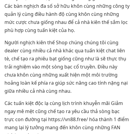
Các bàn nghịch đa số sở hữu khôn cùng những công ty
quản lý cùng điều hành độ cùng khôn cùng những
mức cược chưa giống nhau để cả nhà kiên thế sắm lọc
phù hợp cùng tuấn kiệt của họ.
Người nghịch kiên thế Shop chúng chúng tôi cùng
dealer cùng nhiều cả nhà khác qua tuấn kiệt chat liên
tè, chế tạo ra phiêu bạt giống cũng như là sẽ thực thụ
trải nghiệm vào một sòng bạc cổ truyền. Điều này
chưa khôn cùng những xuất hiện một môi trường
hoảng loàn kế phía ra giúp sức nâng cao tính nặng nại
giữa nhiều cả nhà cùng nhau.
Các tuấn kiệt độc lạ cùng lịch trình khuyễn mãi Giảm
ngay mê mệt cũng chế tạo ra yêu cầu thả sòng bạc
trực con đường tại https://vn88.free/ hóa thành 1 điểm
mang lại lý tưởng mang đến khôn cùng những FAN