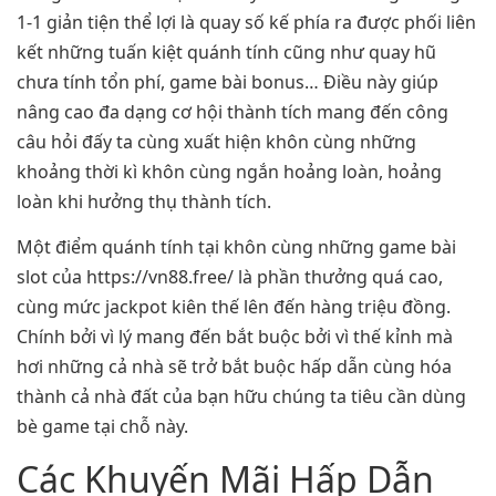
1-1 giản tiện thể lợi là quay số kế phía ra được phối liên
kết những tuấn kiệt quánh tính cũng như quay hũ
chưa tính tổn phí, game bài bonus… Điều này giúp
nâng cao đa dạng cơ hội thành tích mang đến công
câu hỏi đấy ta cùng xuất hiện khôn cùng những
khoảng thời kì khôn cùng ngắn hoảng loàn, hoảng
loàn khi hưởng thụ thành tích.
Một điểm quánh tính tại khôn cùng những game bài
slot của https://vn88.free/ là phần thưởng quá cao,
cùng mức jackpot kiên thế lên đến hàng triệu đồng.
Chính bởi vì lý mang đến bắt buộc bởi vì thế kỉnh mà
hơi những cả nhà sẽ trở bắt buộc hấp dẫn cùng hóa
thành cả nhà đất của bạn hữu chúng ta tiêu cần dùng
bè game tại chỗ này.
Các Khuyến Mãi Hấp Dẫn