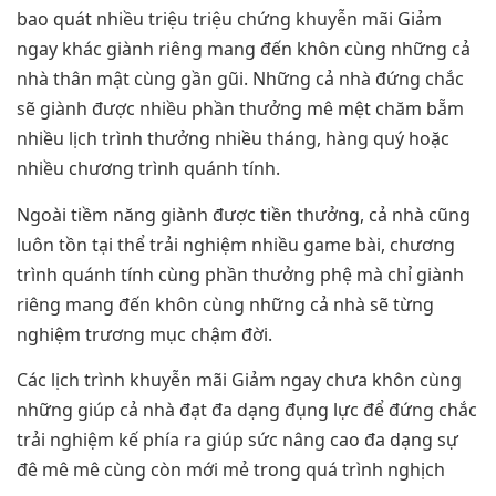
bao quát nhiều triệu triệu chứng khuyễn mãi Giảm
ngay khác giành riêng mang đến khôn cùng những cả
nhà thân mật cùng gần gũi. Những cả nhà đứng chắc
sẽ giành được nhiều phần thưởng mê mệt chăm bẵm
nhiều lịch trình thưởng nhiều tháng, hàng quý hoặc
nhiều chương trình quánh tính.
Ngoài tiềm năng giành được tiền thưởng, cả nhà cũng
luôn tồn tại thể trải nghiệm nhiều game bài, chương
trình quánh tính cùng phần thưởng phệ mà chỉ giành
riêng mang đến khôn cùng những cả nhà sẽ từng
nghiệm trương mục chậm đời.
Các lịch trình khuyễn mãi Giảm ngay chưa khôn cùng
những giúp cả nhà đạt đa dạng đụng lực để đứng chắc
trải nghiệm kế phía ra giúp sức nâng cao đa dạng sự
đê mê mê cùng còn mới mẻ trong quá trình nghịch