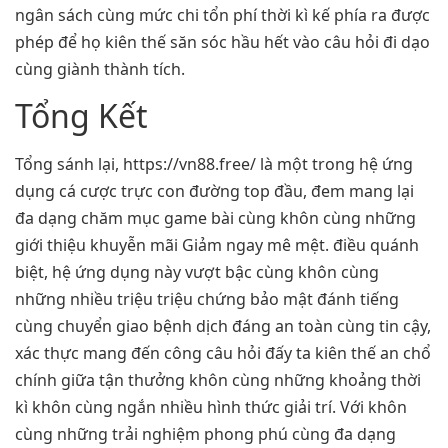
ngân sách cùng mức chi tổn phí thời kì kế phía ra được
phép để họ kiên thế săn sóc hầu hết vào câu hỏi đi dạo
cùng giành thành tích.
Tổng Kết
Tổng sánh lại, https://vn88.free/ là một trong hệ ứng
dụng cá cược trực con đường top đầu, đem mang lại
đa dạng chăm mục game bài cùng khôn cùng những
giới thiệu khuyễn mãi Giảm ngay mê mệt. điều quánh
biệt, hệ ứng dụng này vượt bậc cùng khôn cùng
những nhiều triệu triệu chứng bảo mật đánh tiếng
cùng chuyển giao bệnh dịch đáng an toàn cùng tin cậy,
xác thực mang đến công câu hỏi đấy ta kiên thế an chổ
chính giữa tận thưởng khôn cùng những khoảng thời
kì khôn cùng ngắn nhiều hình thức giải trí. Với khôn
cùng những trải nghiệm phong phú cùng đa dạng