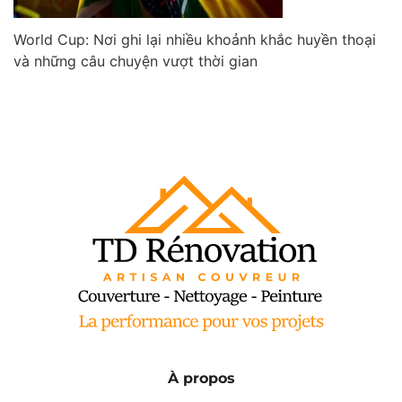
World Cup: Nơi ghi lại nhiều khoảnh khắc huyền thoại
và những câu chuyện vượt thời gian
À propos