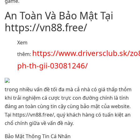
game.
An Toàn Và Bảo Mật Tại
https://vn88.free/
Xem
https://www.driversclub.sk/z
thêm:
ph-th-gii-03081246/
trong nhiều vấn đề tối đa mà cả nhà có giá thấp thỏm
khi trải nghiệm cá cược trực con đường chính là tính
đáng an toàn cùng tin cậy cùng bảo mật của website.
Tại https://vn88.free/, quý khách hàng có tuấn kiệt an
chổ chính giữa về vấn đề này.
Bảo Mật Thông Tin Cá Nhân