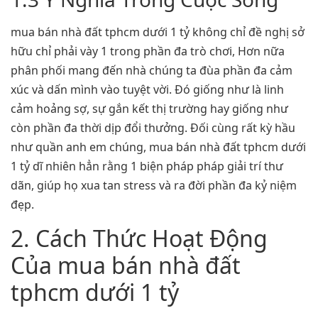
mua bán nhà đất tphcm dưới 1 tỷ không chỉ đề nghị sở
hữu chỉ phải vày 1 trong phần đa trò chơi, Hơn nữa
phân phối mang đến nhà chúng ta đùa phần đa cảm
xúc và dấn mình vào tuyệt vời. Đó giống như là linh
cảm hoảng sợ, sự gắn kết thị trường hay giống như
còn phần đa thời dịp đổi thưởng. Đối cùng rất kỳ hầu
như quần anh em chúng, mua bán nhà đất tphcm dưới
1 tỷ dĩ nhiên hẳn rằng 1 biện pháp pháp giải trí thư
dãn, giúp họ xua tan stress và ra đời phần đa kỷ niệm
đẹp.
2. Cách Thức Hoạt Động
Của mua bán nhà đất
tphcm dưới 1 tỷ