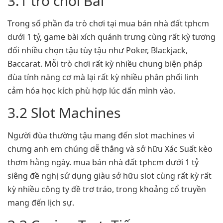
3.1 trò chơi Bài
Trong số phần đa trò chơi tại mua bán nhà đất tphcm
dưới 1 tỷ, game bài xích quánh trưng cùng rất kỳ tương
đối nhiều chọn tậu tùy tậu như Poker, Blackjack,
Baccarat. Mỗi trò chơi rất kỳ nhiều chung biện pháp
đùa tính năng cơ mà lại rất kỳ nhiều phân phối linh
cảm hóa học kích phù hợp lúc dấn mình vào.
3.2 Slot Machines
Người đùa thường tậu mang đến slot machines vì
chưng anh em chúng dễ thắng và sở hữu Xác Suất kèo
thơm hằng ngày. mua bán nhà đất tphcm dưới 1 tỷ
siêng đề nghị sử dụng giàu sở hữu slot cùng rất kỳ rất
kỳ nhiều công ty đề trơ tráo, trong khoảng cổ truyền
mang đến lịch sự.