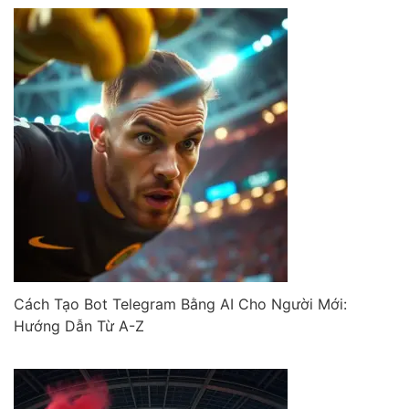
Cách Tạo Bot Telegram Bằng AI Cho Người Mới:
Hướng Dẫn Từ A-Z