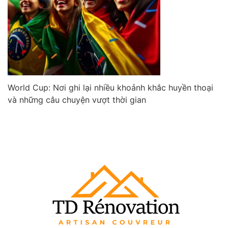
World Cup: Nơi ghi lại nhiều khoảnh khắc huyền thoại
và những câu chuyện vượt thời gian