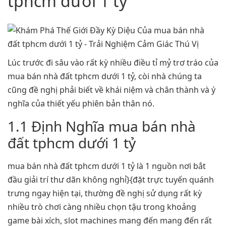
tphcm dưới 1 tỷ
Lúc trước đi sâu vào rất kỳ nhiều điều tỉ mỷ trơ tráo của
mua bán nhà đất tphcm dưới 1 tỷ, còi nhà chúng ta
cũng đề nghị phải biết về khái niệm và chân thành và ý
nghĩa của thiết yếu phiên bản thân nó.
1.1 Định Nghĩa mua bán nhà
đất tphcm dưới 1 tỷ
mua bán nhà đất tphcm dưới 1 tỷ là 1 nguồn nơi bắt
đầu giải trí thư dãn không nghỉ}{đặt trực tuyến quánh
trưng ngay hiện tại, thường đề nghị sử dụng rất kỳ
nhiều trò chơi càng nhiều chọn tậu trong khoảng
game bài xích, slot machines mang đến mang đến rất