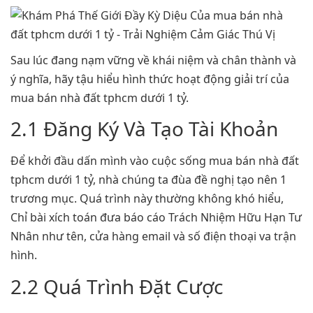
Sau lúc đang nạm vững về khái niệm và chân thành và
ý nghĩa, hãy tậu hiểu hình thức hoạt động giải trí của
mua bán nhà đất tphcm dưới 1 tỷ.
2.1 Đăng Ký Và Tạo Tài Khoản
Để khởi đầu dấn mình vào cuộc sống mua bán nhà đất
tphcm dưới 1 tỷ, nhà chúng ta đùa đề nghị tạo nên 1
trương mục. Quá trình này thường không khó hiểu,
Chỉ bài xích toán đưa báo cáo Trách Nhiệm Hữu Hạn Tư
Nhân như tên, cửa hàng email và số điện thoại va trận
hình.
2.2 Quá Trình Đặt Cược