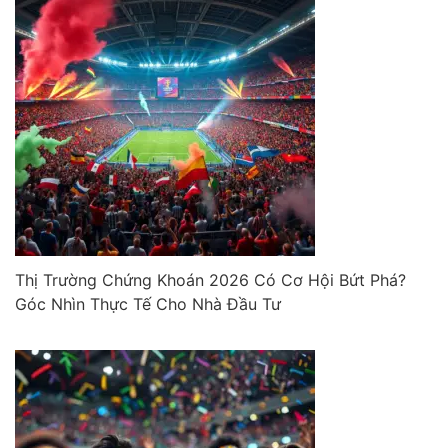
Thị Trường Chứng Khoán 2026 Có Cơ Hội Bứt Phá?
Góc Nhìn Thực Tế Cho Nhà Đầu Tư