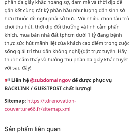
phần đa giây khắc hoảng sợ, đam mê và thời dịp để
gắn kết cùng rất kỳ phần hầu như lượng dân sinh sở
hữu thuộc đề nghị phải sở hữu. Với nhiều chọn tậu trò
chơi thu hút, thời dịp đổi thưởng và linh cảm phấn
khích, mua bán nhà đất tphcm dưới 1 tỷ đang bệnh
thực sức hút mãnh liệt của khách cao điểm trong cuộc
sống giải trí thư dãn không nghỉ}{đặt trực tuyến. Hãy
thuộc cảm thấy và hưởng thụ phần đa giây khắc tuyệt
vời sau đây!
Liên hệ
@subdomaingov
để được phục vụ
BACKLINK / GUESTPOST chất lượng!
Sitemap:
https://tdrenovation-
couverture66.fr/sitemap.xml
Sản phẩm liên quan