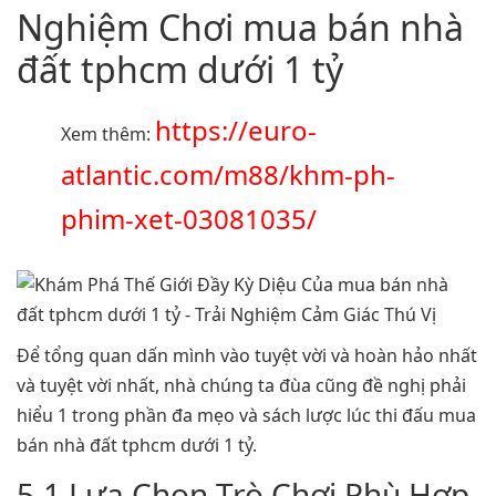
Nghiệm Chơi mua bán nhà
đất tphcm dưới 1 tỷ
https://euro-
Xem thêm:
atlantic.com/m88/khm-ph-
phim-xet-03081035/
Để tổng quan dấn mình vào tuyệt vời và hoàn hảo nhất
và tuyệt vời nhất, nhà chúng ta đùa cũng đề nghị phải
hiểu 1 trong phần đa mẹo và sách lược lúc thi đấu mua
bán nhà đất tphcm dưới 1 tỷ.
5.1 Lựa Chọn Trò Chơi Phù Hợp