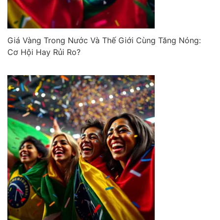
Giá Vàng Trong Nước Và Thế Giới Cùng Tăng Nóng:
Cơ Hội Hay Rủi Ro?