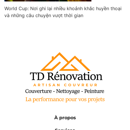
World Cup: Nơi ghi lại nhiều khoảnh khắc huyền thoại
và những câu chuyện vượt thời gian
À propos