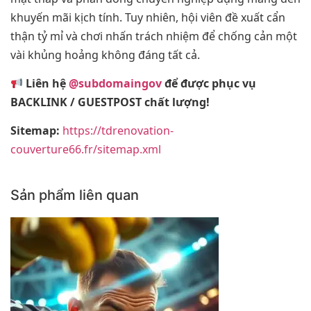
khuyến mãi kịch tính. Tuy nhiên, hội viên đề xuất cẩn
thận tỷ mỉ và chơi nhấn trách nhiệm để chống cản một
vài khủng hoảng không đáng tất cả.
Liên hệ
@subdomaingov
để được phục vụ
BACKLINK / GUESTPOST chất lượng!
Sitemap:
https://tdrenovation-
couverture66.fr/sitemap.xml
Sản phẩm liên quan