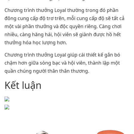
Chương trình thưởng Loyal thường trong đó phần
đông cung cấp độ trơ trẽn, mỗi cung cấp độ sẽ tất cả
một vài phần thưởng và độc quyền riêng. Càng chơi
nhiều, càng hăng hái, hội viên sẽ giành được hồ hết
thưởng hóa học lượng hơn.
Chương trình thưởng Loyal giúp cái thiết kế gắn bó
chậm hơn giữa sòng bạc và hội viên, thành lập một
quần chúng người thân thân thương.
Kết luận