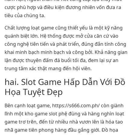
cược phù hợp và điều kiện đương nhiên vốn đưa ra
tiêu của chúng ta.
Chất lượng loạt game cũng thiết yếu là một kỹ năng
quánh biệt lớn. Hệ thống được mở cửa căn cứ vào
công nghệ tiên tiến và phát triển, đúng đắn tính công
khai minh bạch minh bạch và công bởi. Khả năng gian
lận được thuyên đấm đá buổi tối đa, đem lại sự an
trung tâm xác thật mang đến hội viên.
hai. Slot Game Hấp Dẫn Với Đồ
Họa Tuyệt Đẹp
Bên cạnh loạt game, https://s666.com.ph/ còn giành
lĩnh một kho game slot phệ đùng và hàng nghìn loạt
game trơ trẽn, đến từ nhiều nhà vươn lên là hóa tao
nhã game tiên phong hàng đầu gắng giới. Đồ họa