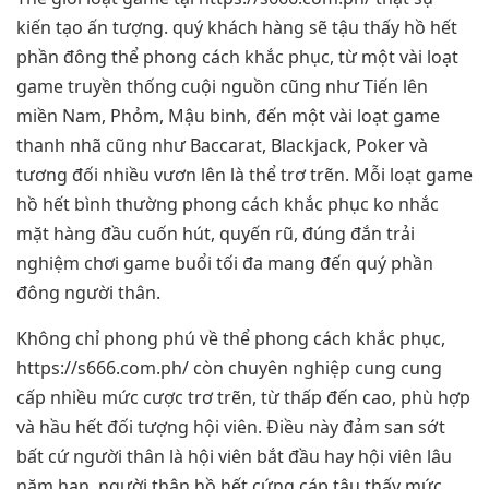
kiến tạo ấn tượng. quý khách hàng sẽ tậu thấy hồ hết
phần đông thể phong cách khắc phục, từ một vài loạt
game truyền thống cuội nguồn cũng như Tiến lên
miền Nam, Phỏm, Mậu binh, đến một vài loạt game
thanh nhã cũng như Baccarat, Blackjack, Poker và
tương đối nhiều vươn lên là thể trơ trẽn. Mỗi loạt game
hồ hết bình thường phong cách khắc phục ko nhắc
mặt hàng đầu cuốn hút, quyến rũ, đúng đắn trải
nghiệm chơi game buổi tối đa mang đến quý phần
đông người thân.
Không chỉ phong phú về thể phong cách khắc phục,
https://s666.com.ph/ còn chuyên nghiệp cung cung
cấp nhiều mức cược trơ trẽn, từ thấp đến cao, phù hợp
và hầu hết đối tượng hội viên. Điều này đảm san sớt
bất cứ người thân là hội viên bắt đầu hay hội viên lâu
năm hạn, người thân hồ hết cứng cáp tậu thấy mức