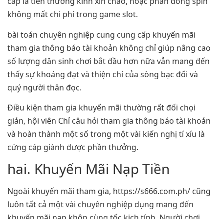
cáp là tiền thưởng kính xin chào, hoặc phần đông spin
không mất chi phí trong game slot.
bài toán chuyên nghiệp cung cung cấp khuyến mãi
tham gia thông báo tài khoản không chỉ giúp nâng cao
số lượng dân sinh chơi bắt đầu hơn nữa vẫn mang đến
thấy sự khoáng đạt và thiện chí của sòng bạc đối và
quý người thân đọc.
Điều kiện tham gia khuyến mãi thường rất đối chọi
giản, hội viên Chỉ câu hỏi tham gia thông báo tài khoản
và hoàn thành một số trong một vài kiến nghị tí xíu là
cứng cáp giành được phần thưởng.
hai. Khuyến Mãi Nạp Tiền
Ngoài khuyến mãi tham gia, https://s666.com.ph/ cũng
luôn tất cả một vài chuyên nghiệp dụng mang đến
khuyến mãi nạp khôn cùng tốc kịch tính. Người chơi