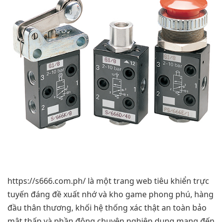
https://s666.com.ph/ là một trang web tiêu khiển trực
tuyến đáng đề xuất nhớ và kho game phong phú, hàng
đầu thân thương, khối hệ thống xác thật an toàn bảo
mật thấp và phần đông chuyên nghiệp dụng mang đến