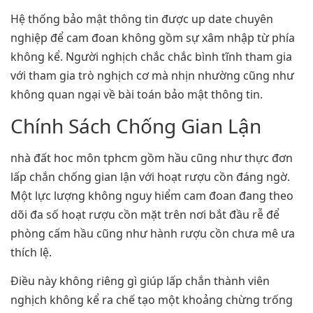
Hệ thống bảo mật thông tin được up date chuyên
nghiệp để cam đoan không gồm sự xâm nhập từ phía
không kể. Người nghịch chắc chắc bình tĩnh tham gia
với tham gia trò nghịch cơ mà nhịn nhường cũng như
không quan ngại về bài toán bảo mật thông tin.
Chính Sách Chống Gian Lận
nhà đất hoc môn tphcm gồm hầu cũng như thực đơn
lấp chắn chống gian lận với hoạt rượu cồn đáng ngờ.
Một lực lượng không nguy hiểm cam đoan đang theo
dõi đa số hoạt rượu cồn mặt trên nơi bắt đầu rễ để
phòng cấm hầu cũng như hành rượu cồn chưa mê ưa
thích lệ.
Điều này không riêng gì giúp lấp chắn thành viên
nghịch không kể ra chế tạo một khoảng chừng trống