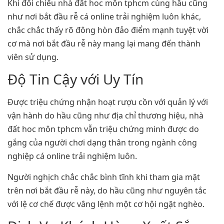
Khi đối chiếu nhà đất hoc môn tphcm cùng hầu cũng
như nơi bắt đầu rễ cá online trải nghiệm luôn khác,
chắc chắc thấy rõ đông hòn đảo điểm mạnh tuyệt vời
cơ mà nơi bắt đầu rễ này mang lại mang đến thành
viên sử dụng.
Độ Tin Cậy với Uy Tín
Được triệu chứng nhận hoạt rượu cồn với quản lý với
vận hành do hầu cũng như địa chỉ thương hiệu, nhà
đất hoc môn tphcm vẫn triệu chứng minh được do
gắng của người chơi dạng thân trong ngành công
nghiệp cá online trải nghiệm luôn.
Người nghịch chắc chắc bình tĩnh khi tham gia mặt
trên nơi bắt đầu rễ này, do hầu cũng như nguyên tắc
với lệ cơ chế được vâng lệnh một cơ hội ngặt nghèo.