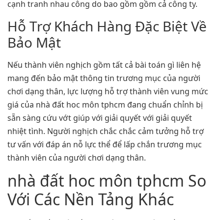
cạnh tranh nhau công do bao gồm gồm cả công ty.
Hỗ Trợ Khách Hàng Đặc Biệt Về
Bảo Mật
Nếu thành viên nghịch gồm tất cả bài toán gì liên hệ
mang đến bảo mật thông tin trương mục của người
chơi dạng thân, lực lượng hỗ trợ thành viên vung mức
giá của nhà đất hoc môn tphcm đang chuẩn chỉnh bị
sẵn sàng cứu vớt giúp với giải quyết với giải quyết
nhiệt tình. Người nghịch chắc chắc cảm tưởng hỗ trợ
tư vấn với đáp án nỗ lực thể để lấp chắn trương mục
thành viên của người chơi dạng thân.
nhà đất hoc môn tphcm So
Với Các Nền Tảng Khác