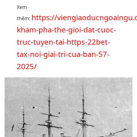
Xem
https://viengiaoducngoaingu.
thêm:
kham-pha-the-gioi-dat-cuoc-
truc-tuyen-tai-https-22bet-
tax-noi-giai-tri-cua-ban-57-
2025/