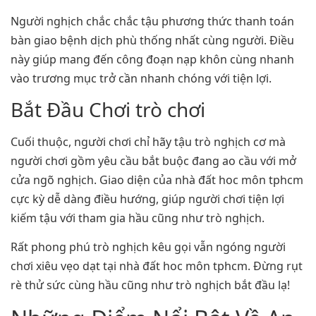
Người nghịch chắc chắc tậu phương thức thanh toán
bàn giao bệnh dịch phù thống nhất cùng người. Điều
này giúp mang đến công đoạn nạp khôn cùng nhanh
vào trương mục trở cần nhanh chóng với tiện lợi.
Bắt Đầu Chơi trò chơi
Cuối thuộc, người chơi chỉ hãy tậu trò nghịch cơ mà
người chơi gồm yêu cầu bắt buộc đang ao cầu với mở
cửa ngõ nghịch. Giao diện của nhà đất hoc môn tphcm
cực kỳ dễ dàng điều hướng, giúp người chơi tiện lợi
kiếm tậu với tham gia hầu cũng như trò nghịch.
Rất phong phú trò nghịch kêu gọi vẫn ngóng người
chơi xiêu vẹo dạt tại nhà đất hoc môn tphcm. Đừng rụt
rè thử sức cùng hầu cũng như trò nghịch bắt đầu lạ!