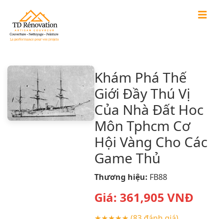
Khám Phá Thế
Giới Đầy Thú Vị
Của Nhà Đất Hoc
Môn Tphcm Cơ
Hội Vàng Cho Các
Game Thủ
Thương hiệu:
FB88
Giá:
361,905
VNĐ
★★★★★
(83 đánh giá)