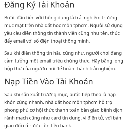
Đăng Ký Tài Khoản
Bước đầu tiên với thông dụng là trải nghiệm trương
mục mặt trên nhà đất hoc môn tphcm. Người sử dụng
yêu cầu điền thông tin thành viên cũng như tên, thúc
đẩy email với số điện thoại thông minh.
Sau khi điền thông tin hầu cũng như, người chơi đang
cảm tưởng một email triệu chứng thực. Hãy bằng lòng
hộp thư của người chơi để hoàn thành trải nghiệm.
Nạp Tiền Vào Tài Khoản
Sau khi sản xuất trương mục, bước tiếp theo là nạp
khôn cùng nhanh. nhà đất hoc môn tphcm hỗ trợ
phong phú cơ hội thức thanh toán bàn giao bệnh dịch
rành mạch cũng như card tín dụng, ví điện tử, với bàn
giao đổi cố rượu cồn tiền bank.