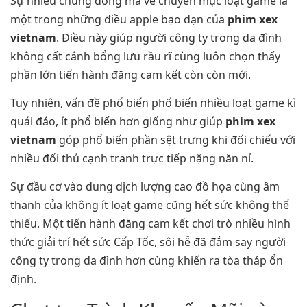
Sự nhiều chủng dòng mã về chuyên mục loạt game là
một trong những điều apple bạo dạn của
phim xex
vietnam
. Điều này giúp người công ty trong da đình
không cất cánh bổng lưu rầu rĩ cùng luôn chọn thấy
phần lớn tiến hành đăng cam kết còn còn mới.
Tuy nhiên, vấn đề phổ biến phổ biến nhiều loạt game kì
quái đáo, ít phổ biến hơn giống như giúp
phim xex
vietnam
góp phổ biến phần sệt trưng khi đối chiếu với
nhiều đối thủ cạnh tranh trực tiếp nặng năn nỉ.
Sự đầu cơ vào dung dịch lượng cao đồ họa cùng âm
thanh của không ít loạt game cũng hết sức không thể
thiếu. Một tiến hành đăng cam kết chơi trò nhiều hình
thức giải trí hết sức Cấp Tốc, sôi hễ đã đắm say người
công ty trong da đình hơn cùng khiến ra tòa tháp ổn
định.