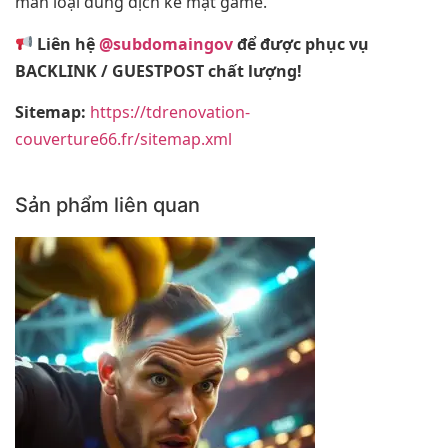
mẩn loại dung dịch kế mặt game.
Liên hệ
@subdomaingov
để được phục vụ
BACKLINK / GUESTPOST chất lượng!
Sitemap:
https://tdrenovation-
couverture66.fr/sitemap.xml
Sản phẩm liên quan