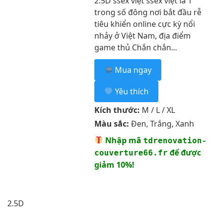
2.5D ssex việt ssex việt là 1
trong số đông nơi bắt đầu rễ
tiêu khiển online cực kỳ nổi
nhảy ở Việt Nam, địa điểm
game thủ Chắn chắn...
Mua ngay
Yêu thích
Kích thước:
M / L / XL
Màu sắc:
Đen, Trắng, Xanh
Nhập mã
tdrenovation-
để được
couverture66.fr
giảm 10%!
2.5D