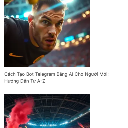
Cách Tạo Bot Telegram Bằng AI Cho Người Mới:
Hướng Dẫn Từ A-Z