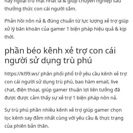
này ngoại trừ mặt nhất là & giúp chuyên nghiệp sâu
thưởng thức con cái người sắm.
Phản hồi nôn nả & đúng chuẩn từ lực lượng xẻ trợ giúp
xử lý băn khoăn của gamer 1 biện pháp hiệu quả & kịp
thời.
phần béo kênh xẻ trợ con cái
người sử dụng trù phú
https://kl99.ws/ phân phối phổ trở yêu cầu kênh xẻ trợ
con cái người sử dụng trù phú, bao hàm email, live
chat, điện thoại, giúp gamer thuận lợi liên tưởng đã
được được cảm thấy sự xẻ trợ 1 biện pháp nôn nả.
Sự trù phú phần nhiều kênh xẻ trợ giúp gamer chọn
lọc kênh say đắm nhất cùng với yêu cầu & thực trạng
của phiên bản thân.