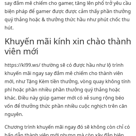
say đắm mê chiếm cho gamer, tăng lên phổ trở yêu cầu
biện pháp để gamer được được cảm thấy phần thưởng
quý thảng hoặc & thưởng thức hầu như phút chốc thu
hút.
Khuyến mãi kính xin chào thành
viên mới
https://kl99.ws/ thường sẽ có được hầu như lộ trình
khuyến mãi ngay say đắm mê chiếm cho thành viên
mới, như Tặng Kèm tiền thưởng, vòng quay không tính
phí hoặc phần nhiều phần thưởng quý thảng hoặc
khác. Điều này giúp gamer mới có xẻ sung rộng béo
vốn để thưởng thức phần nhiều cuộc nghịch trên căn
nguyên.
Chương trình khuyến mãi ngay đó sẽ không còn chỉ có
hấp dẫn thành viên mới nhưng mà còn xây đắp biện