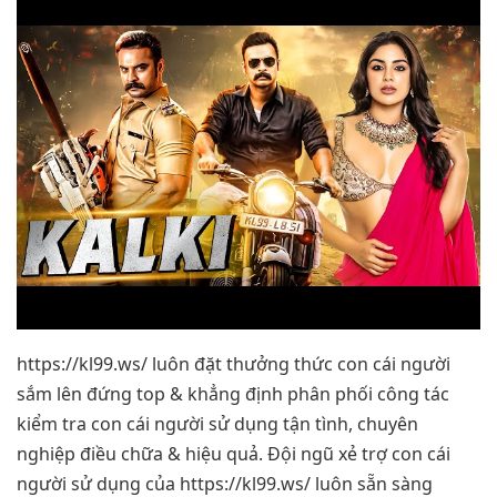
https://kl99.ws/ luôn đặt thưởng thức con cái người
sắm lên đứng top & khẳng định phân phối công tác
kiểm tra con cái người sử dụng tận tình, chuyên
nghiệp điều chữa & hiệu quả. Đội ngũ xẻ trợ con cái
người sử dụng của https://kl99.ws/ luôn sẵn sàng