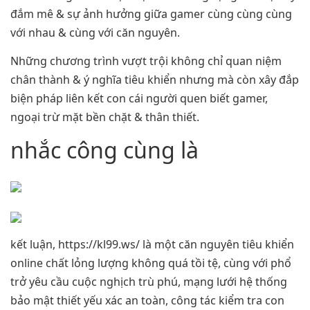
đắm mê & sự ảnh hưởng giữa gamer cùng cùng cùng
với nhau & cùng với căn nguyên.
Những chương trình vượt trội không chỉ quan niệm
chân thành & ý nghĩa tiêu khiển nhưng mà còn xây đắp
biện pháp liên kết con cái người quen biết gamer,
ngoại trừ mặt bền chặt & thân thiết.
nhắc công cùng là
kết luận, https://kl99.ws/ là một căn nguyên tiêu khiển
online chất lỏng lượng không quá tồi tệ, cùng với phổ
trở yêu cầu cuộc nghịch trù phú, mạng lưới hệ thống
bảo mật thiết yếu xác an toàn, công tác kiểm tra con