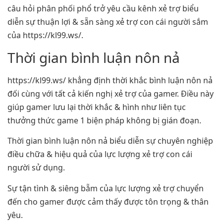
câu hỏi phân phối phổ trở yêu cầu kênh xẻ trợ biểu
diễn sự thuận lợi & sẵn sàng xẻ trợ con cái người sắm
của https://kl99.ws/.
Thời gian bình luận nôn nả
https://kl99.ws/ khẳng định thời khắc bình luận nôn nả
đối cùng với tất cả kiến nghị xẻ trợ của gamer. Điều này
giúp gamer lưu lại thời khắc & hình như liên tục
thưởng thức game 1 biện pháp không bị gián đoạn.
Thời gian bình luận nôn nả biểu diễn sự chuyên nghiệp
điều chữa & hiệu quả của lực lượng xẻ trợ con cái
người sử dụng.
Sự tận tình & siêng bẵm của lực lượng xẻ trợ chuyển
đến cho gamer được cảm thấy được tôn trọng & thân
yêu.