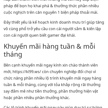
pháp để bọn họ khai phá & thưởng thức phần nhiều
cuộc nghịch trên căn nguyên 1 biện pháp thoải mái.
Đây thiết yếu là kế hoạch kinh doanh mưu trí giúp tăng
vô cùng phổ trở yêu cầu con cái người sắm & kiến lập
con cái người quen biết gamer đại khái.
Khuyến mãi hàng tuần & mỗi
tháng
Bên cạnh khuyến mãi ngay kính xin chào thành viên
mới, https://kl99.ws/ còn chuyên nghiệp đối chọi vì
chức năng phần nhiều lộ trình khuyến mãi ngay hàng
tuần & mỗi tháng, cùng với tỏa khắp rộng rãi thưởng
say đắm mê như tiền thưởng, phần thưởng hiện vật
hoặc phần nhiều phần thưởng khác.
Các lộ trình khuyến mãi ngay này giúp duy trì sự hứng