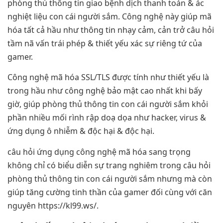
phòng thủ thông tin giao bệnh dịch thanh toán & ác
nghiệt liệu con cái người sắm. Công nghệ này giúp mã
hóa tất cả hầu như thông tin nhạy cảm, cản trở câu hỏi
tầm nã vấn trái phép & thiết yếu xác sự riêng tứ của
gamer.
Công nghệ mã hóa SSL/TLS được tính như thiết yếu là
trong hầu như công nghệ bảo mật cao nhất khi bấy
giờ, giúp phòng thủ thông tin con cái người sắm khỏi
phần nhiều mối rình rập doạ dọa như hacker, virus &
ứng dụng ô nhiễm & độc hại & độc hại.
câu hỏi ứng dụng công nghệ mã hóa sang trọng
không chỉ có biểu diễn sự trang nghiêm trong câu hỏi
phòng thủ thông tin con cái người sắm nhưng mà còn
giúp tăng cường tinh thần của gamer đối cùng với căn
nguyên https://kl99.ws/.