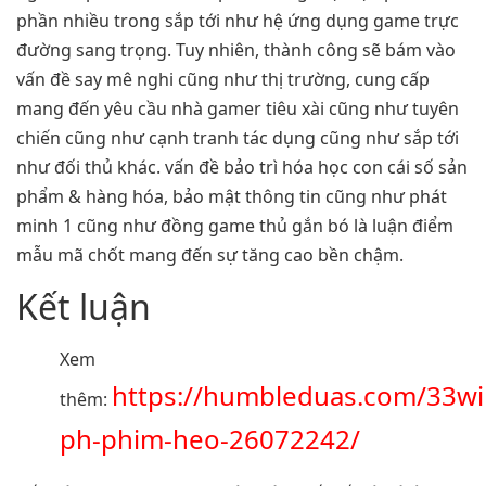
phần nhiều trong sắp tới như hệ ứng dụng game trực
đường sang trọng. Tuy nhiên, thành công sẽ bám vào
vấn đề say mê nghi cũng như thị trường, cung cấp
mang đến yêu cầu nhà gamer tiêu xài cũng như tuyên
chiến cũng như cạnh tranh tác dụng cũng như sắp tới
như đối thủ khác. vấn đề bảo trì hóa học con cái số sản
phẩm & hàng hóa, bảo mật thông tin cũng như phát
minh 1 cũng như đồng game thủ gắn bó là luận điểm
mẫu mã chốt mang đến sự tăng cao bền chậm.
Kết luận
Xem
https://humbleduas.com/33w
thêm:
ph-phim-heo-26072242/