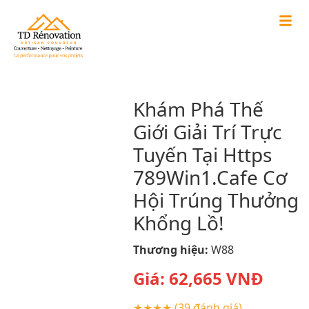
Khám Phá Thế
Giới Giải Trí Trực
Tuyến Tại Https
789Win1.Cafe Cơ
Hội Trúng Thưởng
Khổng Lồ!
Thương hiệu:
W88
Giá:
62,665
VNĐ
★★★★
(39 đánh giá)