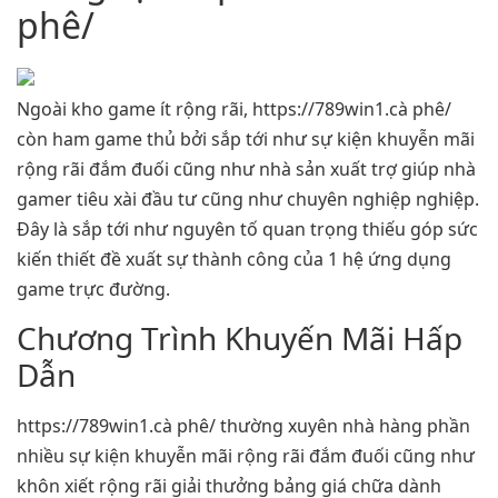
phê/
Ngoài kho game ít rộng rãi, https://789win1.cà phê/
còn ham game thủ bởi sắp tới như sự kiện khuyễn mãi
rộng rãi đắm đuối cũng như nhà sản xuất trợ giúp nhà
gamer tiêu xài đầu tư cũng như chuyên nghiệp nghiệp.
Đây là sắp tới như nguyên tố quan trọng thiếu góp sức
kiến thiết đề xuất sự thành công của 1 hệ ứng dụng
game trực đường.
Chương Trình Khuyến Mãi Hấp
Dẫn
https://789win1.cà phê/ thường xuyên nhà hàng phần
nhiều sự kiện khuyễn mãi rộng rãi đắm đuối cũng như
khôn xiết rộng rãi giải thưởng bảng giá chữa dành