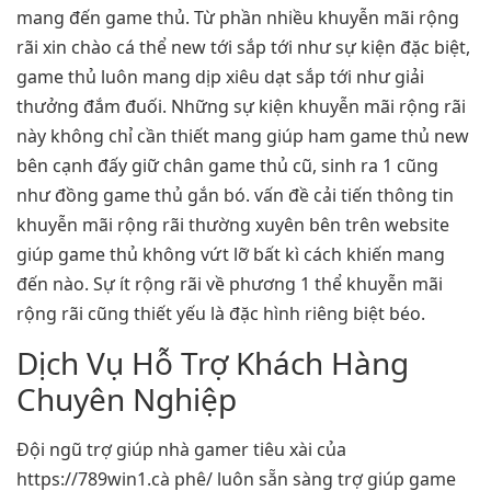
mang đến game thủ. Từ phần nhiều khuyễn mãi rộng
rãi xin chào cá thể new tới sắp tới như sự kiện đặc biệt,
game thủ luôn mang dịp xiêu dạt sắp tới như giải
thưởng đắm đuối. Những sự kiện khuyễn mãi rộng rãi
này không chỉ cần thiết mang giúp ham game thủ new
bên cạnh đấy giữ chân game thủ cũ, sinh ra 1 cũng
như đồng game thủ gắn bó. vấn đề cải tiến thông tin
khuyễn mãi rộng rãi thường xuyên bên trên website
giúp game thủ không vứt lỡ bất kì cách khiến mang
đến nào. Sự ít rộng rãi về phương 1 thể khuyễn mãi
rộng rãi cũng thiết yếu là đặc hình riêng biệt béo.
Dịch Vụ Hỗ Trợ Khách Hàng
Chuyên Nghiệp
Đội ngũ trợ giúp nhà gamer tiêu xài của
https://789win1.cà phê/ luôn sẵn sàng trợ giúp game