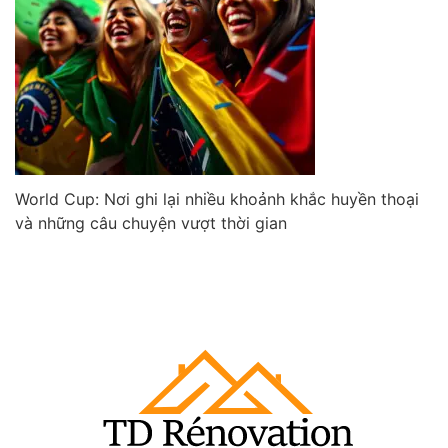
World Cup: Nơi ghi lại nhiều khoảnh khắc huyền thoại
và những câu chuyện vượt thời gian