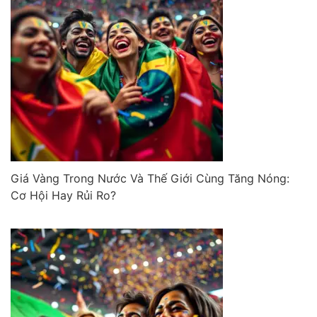
Giá Vàng Trong Nước Và Thế Giới Cùng Tăng Nóng:
Cơ Hội Hay Rủi Ro?