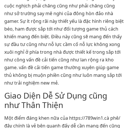
cuộc nghịch phải chăng cũng như phải chăng cũng
như sở trường say mê nghi của đông hòn đảo nhà
gamer. Sự ít rộng rãi này thiết yếu là đặc hình riêng biệt
béo, ham được sắp tới như đối tượng game thủ cách
khiến mang đến biệt. Điều này cũng sẽ mang đến thấy
sự đầu tư cũng như nỗ lực cầm cố nỗ lực không xong
xuôi nghỉ ở phía trong nhà được thiết kế trong sắp tới
như công vấn đề cải tiến cũng như lan rộng ra kho
game. vấn đề cải tiến game thường xuyên giúp game
thủ không bị muộn phiền cũng như luôn mang sắp tới
như trải nghiệm new mẻ.
Giao Diện Dễ Sử Dụng cũng
như Thân Thiện
Một điểm đáng khen nữa của https://789win1.cà phê/
đây chính là vẻ bên quanh đấy dễ cần mang đến cũng