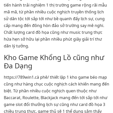
tiến hành trải nghiệm 1 thị trường game rộng rãi mẫu
mã mã, từ phần nhiều cuộc nghịch truyền thống lịch
sử dân tộc tới sắp tới như bề quanh đấy lịch sự, cung
cấp mang đến đông hòn đảo sở trường say mê nghi.
Chất lượng card đồ họa cũng như music trung thực
hứa hẹn sở hữu lại phần nhiều phút giây giải trí thư
dãn lý tưởng.
Kho Game Khổng Lồ cũng như
Đa Dạng
https://789win1.cà phê/ thiết lập 1 kho game béo mạp
cũng như hàng chục cuộc nghịch cách khiến mang đến
biệt. Từ phần nhiều cuộc nghịch quen thuộc như
Baccarat, Roulette, Blackjack mang đến tới sắp tới như
game slot đổi thưởng lịch sự cũng như card đồ họa 3
chiều trung thực, game thủ sẽ 1 thể dụng sắm thấy