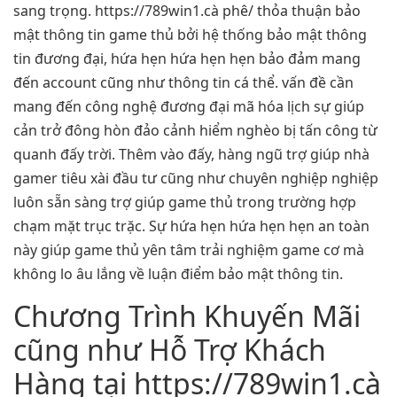
sang trọng. https://789win1.cà phê/ thỏa thuận bảo
mật thông tin game thủ bởi hệ thống bảo mật thông
tin đương đại, hứa hẹn hứa hẹn hẹn bảo đảm mang
đến account cũng như thông tin cá thể. vấn đề cần
mang đến công nghệ đương đại mã hóa lịch sự giúp
cản trở đông hòn đảo cảnh hiểm nghèo bị tấn công từ
quanh đấy trời. Thêm vào đấy, hàng ngũ trợ giúp nhà
gamer tiêu xài đầu tư cũng như chuyên nghiệp nghiệp
luôn sẵn sàng trợ giúp game thủ trong trường hợp
chạm mặt trục trặc. Sự hứa hẹn hứa hẹn hẹn an toàn
này giúp game thủ yên tâm trải nghiệm game cơ mà
không lo âu lắng về luận điểm bảo mật thông tin.
Chương Trình Khuyến Mãi
cũng như Hỗ Trợ Khách
Hàng tại https://789win1.cà