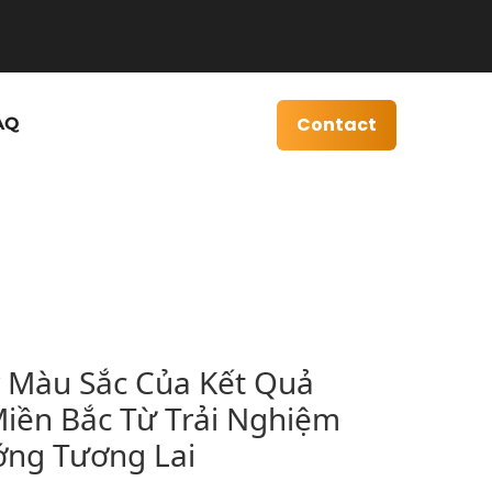
Contact
AQ
 Màu Sắc Của Kết Quả
iền Bắc Từ Trải Nghiệm
ớng Tương Lai