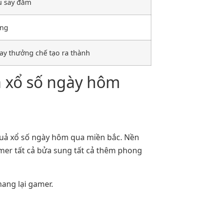
êu say đắm
ủng
ay thưởng chế tạo ra thành
ả xổ số ngày hôm
uả xổ số ngày hôm qua miền bắc. Nền
mer tất cả bửa sung tất cả thêm phong
mang lại gamer.