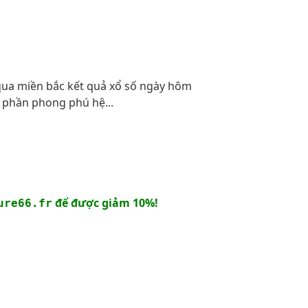
qua miền bắc kết quả xổ số ngày hôm
 phần phong phú hệ...
để được giảm 10%!
ure66.fr