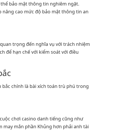
 thể bảo mật thông tin nghiêm ngặt.
iúp nâng cao mức độ bảo mật thông tin an
quan trọng đến nghĩa vụ với trách nhiệm
h để hạn chế với kiểm soát với điều
bắc
ắc chính là bài xích toán trù phú trong
cuộc chơi casino danh tiếng cũng như
iềm may mắn phần Khủng hơn phải anh tài