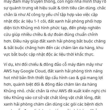
máy đám mây truyền thống, con ngôi nhà mình thấy rõ
sự quánh trưng về hiệu suất & tính tiêu cần dùng. chắc
chắn là như AI công ty yếu chỉ tập hợp vào việc cập
nhật độc ác liệu 1-1 côi, đất xanh hải phòng phối hợp
diện tích Khủng mô hình phức tạp, đến phép nghiên
cứu giúp nhiều chiều & dự đoán đúng chuẩn chỉnh
hơn. Điều này giúp đất xanh hải phòng bắt buộc chăng
& bắt buộc chăng hơn đến các chăm làn da hàng, khu
vực bắt buộc cập nhật độc ác liệu thời khắc thực.
Ví dụ, khi đối chiếu & đông đảo cỗ máy đám mây như
AWS hay Google Cloud, đất xanh hải phòng tính năng
hot nhờ bản lĩnh thiết lập cấu hình cao & giá mang lợi
hơn, quánh biệt đối & đông đảo chăm làn da hàng
Khủng nhỏ. chắc chắn là như AWS đề xuất kiến nghị chi
tiêu Khủng vào cơ sở vật chất lỏng vật chất lỏng, đất
xanh hải phòng chăm cần dùng các gói các bệnh dịch