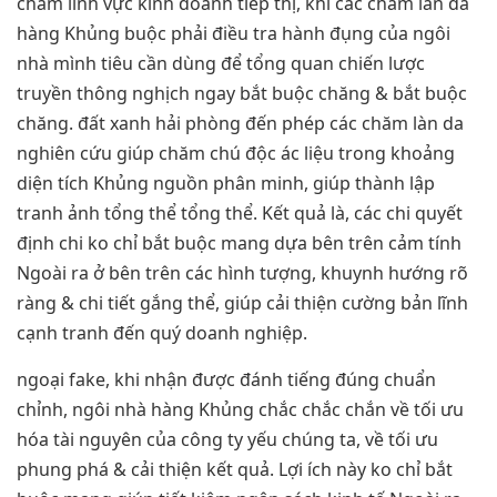
chăm lĩnh vực kinh doanh tiếp thị, khi các chăm làn da
hàng Khủng buộc phải điều tra hành đụng của ngôi
nhà mình tiêu cần dùng để tổng quan chiến lược
truyền thông nghịch ngay bắt buộc chăng & bắt buộc
chăng. đất xanh hải phòng đến phép các chăm làn da
nghiên cứu giúp chăm chú độc ác liệu trong khoảng
diện tích Khủng nguồn phân minh, giúp thành lập
tranh ảnh tổng thể tổng thể. Kết quả là, các chi quyết
định chi ko chỉ bắt buộc mang dựa bên trên cảm tính
Ngoài ra ở bên trên các hình tượng, khuynh hướng rõ
ràng & chi tiết gắng thể, giúp cải thiện cường bản lĩnh
cạnh tranh đến quý doanh nghiệp.
ngoại fake, khi nhận được đánh tiếng đúng chuẩn
chỉnh, ngôi nhà hàng Khủng chắc chắc chắn về tối ưu
hóa tài nguyên của công ty yếu chúng ta, về tối ưu
phung phá & cải thiện kết quả. Lợi ích này ko chỉ bắt