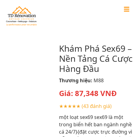
Khám Phá Sex69 –
Nền Tảng Cá Cược
Hàng Đầu
Thương hiệu:
M88
Giá:
87,348
VNĐ
★★★★★
(43 đánh giá)
một loạt sex69 sex69 là một
trong biển hết ban ngành nghề
cá 24/7}{đặt cược trực đường vì