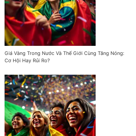
Giá Vàng Trong Nước Và Thế Giới Cùng Tăng Nóng:
Cơ Hội Hay Rủi Ro?