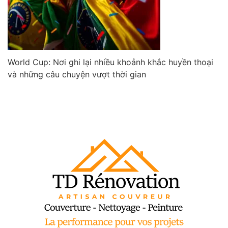
World Cup: Nơi ghi lại nhiều khoảnh khắc huyền thoại
và những câu chuyện vượt thời gian