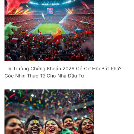
Thị Trường Chứng Khoán 2026 Có Cơ Hội Bứt Phá?
Góc Nhìn Thực Tế Cho Nhà Đầu Tư