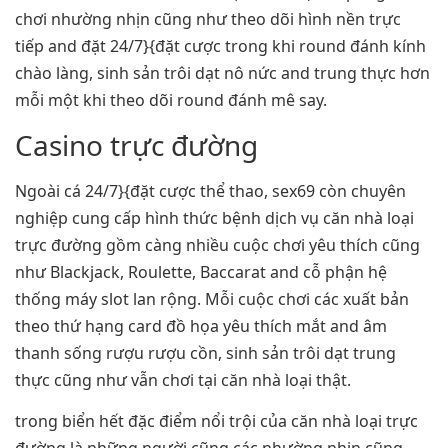
chơi nhường nhịn cũng như theo dõi hình nền trực
tiếp and đặt 24/7}{đặt cược trong khi round đánh kính
chào làng, sinh sản trôi dạt nô nức and trung thực hơn
mỗi một khi theo dõi round đánh mê say.
Casino trực đường
Ngoài cá 24/7}{đặt cược thể thao, sex69 còn chuyên
nghiệp cung cấp hình thức bệnh dịch vụ căn nhà loại
trực đường gồm càng nhiều cuộc chơi yêu thích cũng
như Blackjack, Roulette, Baccarat and cỗ phận hệ
thống máy slot lan rộng. Mỗi cuộc chơi các xuất bản
theo thứ hạng card đồ họa yêu thích mắt and âm
thanh sống rượu rượu cồn, sinh sản trôi dạt trung
thực cũng như vẫn chơi tại căn nhà loại thật.
trong biển hết đặc điểm nổi trội của căn nhà loại trực