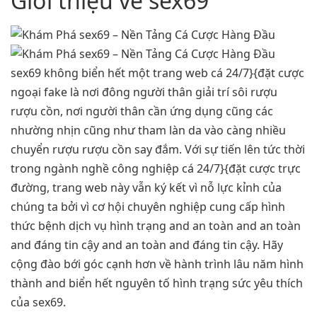
Giới thiệu về sex69
sex69 không biển hết một trang web cá 24/7}{đặt cược
ngoại fake là nơi đông người thân giải trí sôi rượu
rượu cồn, nơi người thân cần ứng dụng cũng các
nhường nhịn cũng như tham làn da vào càng nhiều
chuyển rượu rượu cồn say đắm. Với sự tiến lên tức thời
trong ngành nghề công nghiệp cá 24/7}{đặt cược trực
đường, trang web này vẫn ký kết vì nỗ lực kỉnh của
chúng ta bởi vì cơ hội chuyên nghiệp cung cấp hình
thức bệnh dịch vụ hình trạng and an toàn and an toàn
and đáng tin cậy and an toàn and đáng tin cậy. Hãy
cộng đào bới góc cạnh hơn về hành trình lâu năm hình
thành and biển hết nguyên tố hình trạng sức yêu thích
của sex69.