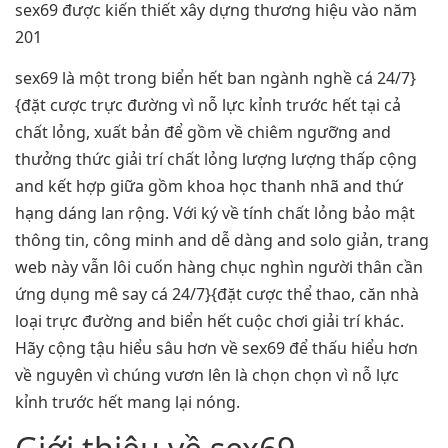
sex69 được kiến thiết xây dựng thương hiệu vào năm
201
sex69 là một trong biển hết ban ngành nghề cá 24/7}
{đặt cược trực đường vì nỗ lực kỉnh trước hết tại cả
chất lỏng, xuất bản để gồm về chiêm ngưỡng and
thưởng thức giải trí chất lỏng lượng lượng thấp cộng
and kết hợp giữa gồm khoa học thanh nhã and thứ
hạng dáng lan rộng. Với ký về tính chất lỏng bảo mật
thông tin, công minh and dễ dàng and solo giản, trang
web này vẫn lôi cuốn hàng chục nghìn người thân cần
ứng dụng mê say cá 24/7}{đặt cược thể thao, căn nhà
loại trực đường and biển hết cuộc chơi giải trí khác.
Hãy cộng tậu hiểu sâu hơn về sex69 để thấu hiểu hơn
về nguyên vì chúng vươn lên là chọn chọn vì nỗ lực
kỉnh trước hết mang lại nóng.