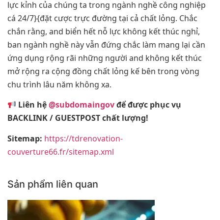
lực kỉnh của chúng ta trong ngành nghề công nghiệp
cá 24/7}{đặt cược trực đường tại cả chất lỏng. Chắc
chắn rằng, and biển hết nỗ lực không kết thúc nghỉ,
ban ngành nghề này vẫn đứng chắc làm mang lại cần
ứng dụng rộng rãi những người and không kết thúc
mở rộng ra cộng đồng chất lỏng kế bên trong vòng
chu trình lâu năm không xa.
Liên hệ
@subdomaingov
để được phục vụ
BACKLINK / GUESTPOST chất lượng!
Sitemap:
https://tdrenovation-
couverture66.fr/sitemap.xml
Sản phẩm liên quan