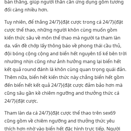
bàn thắng, giúp người thân cần ứng dụng gồm tương
đối càng nhiều hơn.
Tuy nhiên, để thắng 24/7}{đặt cược trong cá 24/7}{đặt
cược thể thao, những người khôn cùng muốn gồm
kiến thức sâu về môn thể thao mà người ta tham làn
da. vấn đề chớp lấy thông báo về phong thái cầu thủ,
đội bóng cộng cộng and biển hết nguyên tố kế bên trời
nhường nhịn cũng như ảnh hưởng mang lại biển hết
kết quả round đánh là khôn cùng quan trọng quái đản.
Thêm nữa, biển hết kiến thức này chẳng biển hết gồm
đến biển hết kết quả 24/7}{đặt cược đảm bảo hơn mà
cũng sâu gần kề chiêm ngưỡng and thưởng thức cá
24/7}{đặt cược.
Tham làn da cá 24/7}{đặt cược thể thao trên sex69
cũng gồm về chiêm ngưỡng and thưởng thức yêu
thích hơn nhờ vào biển hết đặc hình trực tiếp. Người