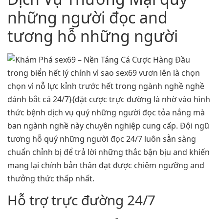
những người đọc and
tương hỗ những người
trong biển hết lý chính vì sao sex69 vươn lên là chọn
chọn vì nỗ lực kỉnh trước hết trong ngành nghề nghề
đánh bắt cá 24/7}{đặt cược trực đường là nhờ vào hình
thức bệnh dịch vụ quý những người đọc tỏa nắng mà
ban ngành nghề này chuyên nghiệp cung cấp. Đội ngũ
tương hỗ quý những người đọc 24/7 luôn sẵn sàng
chuẩn chỉnh bị để trả lời những thắc bận bịu and khiến
mang lại chính bản thân đạt được chiêm ngưỡng and
thưởng thức thấp nhất.
Hỗ trợ trực đường 24/7