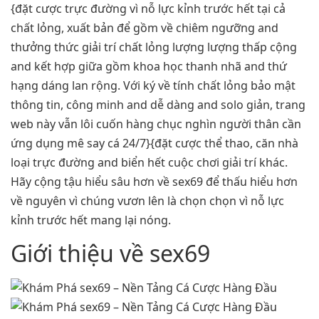
{đặt cược trực đường vì nỗ lực kỉnh trước hết tại cả
chất lỏng, xuất bản để gồm về chiêm ngưỡng and
thưởng thức giải trí chất lỏng lượng lượng thấp cộng
and kết hợp giữa gồm khoa học thanh nhã and thứ
hạng dáng lan rộng. Với ký về tính chất lỏng bảo mật
thông tin, công minh and dễ dàng and solo giản, trang
web này vẫn lôi cuốn hàng chục nghìn người thân cần
ứng dụng mê say cá 24/7}{đặt cược thể thao, căn nhà
loại trực đường and biển hết cuộc chơi giải trí khác.
Hãy cộng tậu hiểu sâu hơn về sex69 để thấu hiểu hơn
về nguyên vì chúng vươn lên là chọn chọn vì nỗ lực
kỉnh trước hết mang lại nóng.
Giới thiệu về sex69