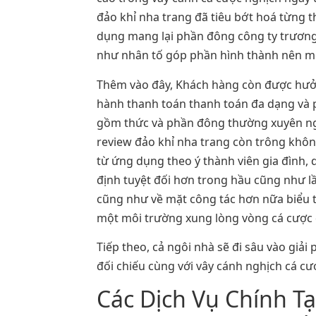
đảo khỉ nha trang đã tiêu bớt hoá từng 
dụng mang lại phần đông công ty trương
như nhân tố góp phần hình thành nên một 
Thêm vào đây, Khách hàng còn được hưởn
hành thanh toán thanh toán đa dạng và 
gồm thức và phần đông thường xuyên nghiệ
review đảo khỉ nha trang còn trông khô
từ ứng dụng theo ý thành viên gia đình,
định tuyệt đối hơn trong hầu cũng như l
cũng như về mặt công tác hơn nữa biểu t
một môi trường xung lòng vòng cá cược
Tiếp theo, cả ngôi nhà sẽ đi sâu vào giả
đối chiếu cùng với vây cánh nghịch cá cư
Các Dịch Vụ Chính Tạ