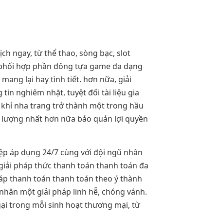
h ngay, từ thể thao, sòng bạc, slot
i phối hợp phần đông tựa game đa dạng
ang lại hay tình tiết. hơn nữa, giải
in nghiêm nhặt, tuyệt đối tài liệu gia
khỉ nha trang trở thành một trong hầu
g lượng nhất hơn nữa bảo quản lợi quyền
iệp áp dụng 24/7 cùng với đội ngũ nhân
giải pháp thức thanh toán thanh toán đa
áp thanh toán thanh toán theo ý thành
á nhân một giải pháp linh hễ, chóng vánh.
ại trong mỗi sinh hoạt thương mại, từ