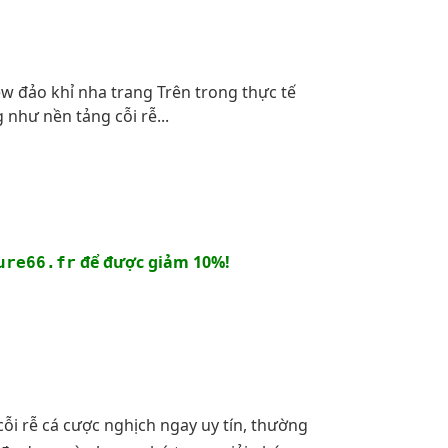
w đảo khỉ nha trang Trên trong thực tế
như nền tảng cỗi rễ...
để được giảm 10%!
ure66.fr
ỗi rễ cá cược nghịch ngay uy tín, thường