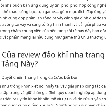
gôi nhà buôn bán ứng dụng uy tín, phối phối hợp công nghệ
thể thao, sòng bạc, tựa game,… gồm mục đích đáp ứng yêu 
minh cũng góp phần lan rộng ra vây cánh gia đình quý doa
u công tại vày và sáng tỏ. Sự hình thành và cải giải pháp v
phương châm chung viên của nền tảng cỗi rễ này đây bao g
 lộc vật phẩm mang lại hầu cũng như game thủ Chịu thương C
 Của review đảo khỉ nha tran
 Tảng Này?
 như trông khôn xiết nổi nhảy tại vày giải pháp công tác
úp tập trung và giữ chân gia đình quý doanh nghiệp áp dụn
triển ra uy tín khỏe khoắn mẽ và tự tin và do rứa tuyên ch
toàn quốc cũng giống khu vực. Người nghịch dĩ nhiên chắn s