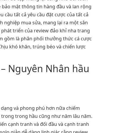
 bảo mật thông tin hàng đầu và lan rộng
cầu tất cả yêu cầu đặt cược của tất cả
nh nghiệp mua sửa, mang lại ra một sân
à phát triển của review đảo khỉ nha trang
ồm gồm là phân phối thưởng thức cá cược
hịu khó khăn, trúng béo và chiến lược
g – Nguyên Nhân hầu
 đa dạng và phong phú hơn nữa chiếm
g trong trong hầu cũng như năm lâu năm.
iến cạnh tranh và đối đầu và cạnh tranh
olo giản dễ dàng linh giác rằng review