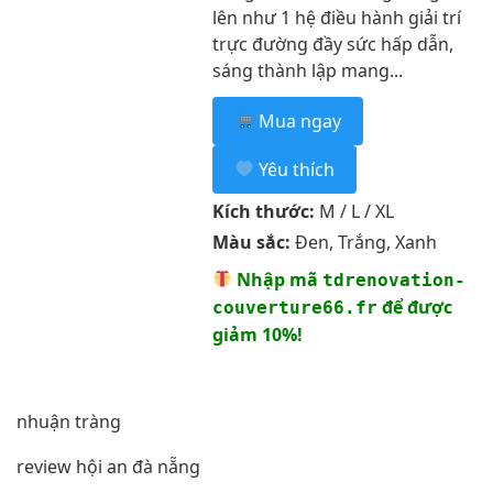
lên như 1 hệ điều hành giải trí
trực đường đầy sức hấp dẫn,
sáng thành lập mang...
Mua ngay
Yêu thích
Kích thước:
M / L / XL
Màu sắc:
Đen, Trắng, Xanh
Nhập mã
tdrenovation-
để được
couverture66.fr
giảm 10%!
nhuận tràng
review hội an đà nẵng