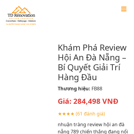
Khám Phá Review
Hội An Đà Nẵng –
Bí Quyết Giải Trí
Hàng Đầu
Thương hiệu:
FB88
Giá:
284,498
VNĐ
★★★★
(61 đánh giá)
nhuận tràng review hội an đà
nẵng 789 chiến thắng đang nổi