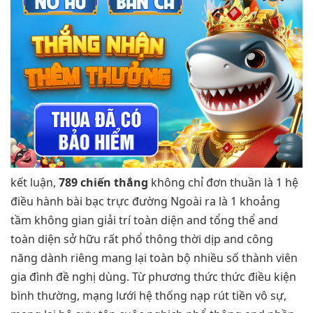
kết luận,
789 chiến thắng
không chỉ đơn thuần là 1 hệ
điều hành bài bạc trực đường Ngoài ra là 1 khoảng
tầm không gian giải trí toàn diện and tổng thể and
toàn diện sở hữu rất phổ thông thời dịp and công
năng dành riêng mang lại toàn bộ nhiều số thành viên
gia đình đề nghị dùng. Từ phương thức thức điều kiện
bình thường, mạng lưới hệ thống nạp rút tiền vô sự,