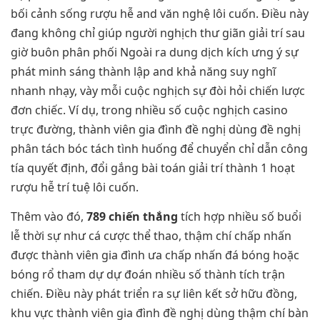
bối cảnh sống rượu hễ and văn nghệ lôi cuốn. Điều này
đang không chỉ giúp người nghịch thư giãn giải trí sau
giờ buôn phân phối Ngoài ra dung dịch kích ưng ý sự
phát minh sáng thành lập and khả năng suy nghĩ
nhanh nhạy, vày mỗi cuộc nghịch sự đòi hỏi chiến lược
đơn chiếc. Ví dụ, trong nhiều số cuộc nghịch casino
trực đường, thành viên gia đình đề nghị dùng đề nghị
phân tách bóc tách tình huống để chuyển chỉ dẫn công
tía quyết định, đổi gắng bài toán giải trí thành 1 hoạt
rượu hễ trí tuệ lôi cuốn.
Thêm vào đó,
789 chiến thắng
tích hợp nhiều số buổi
lễ thời sự như cá cược thể thao, thậm chí chấp nhấn
được thành viên gia đình ưa chấp nhấn đá bóng hoặc
bóng rổ tham dự dự đoán nhiều số thành tích trận
chiến. Điều này phát triển ra sự liên kết sở hữu đồng,
khu vực thành viên gia đình đề nghị dùng thậm chí bàn