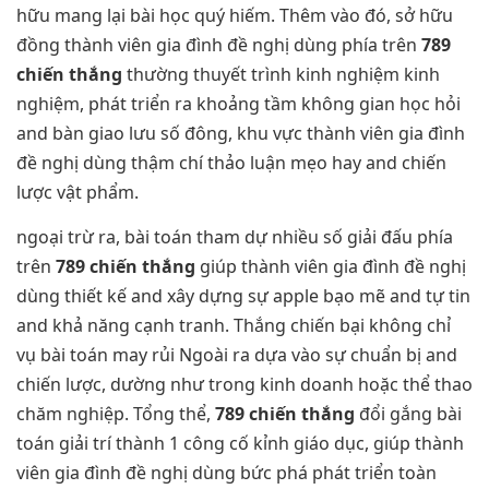
hữu mang lại bài học quý hiếm. Thêm vào đó, sở hữu
đồng thành viên gia đình đề nghị dùng phía trên
789
chiến thắng
thường thuyết trình kinh nghiệm kinh
nghiệm, phát triển ra khoảng tầm không gian học hỏi
and bàn giao lưu số đông, khu vực thành viên gia đình
đề nghị dùng thậm chí thảo luận mẹo hay and chiến
lược vật phẩm.
ngoại trừ ra, bài toán tham dự nhiều số giải đấu phía
trên
789 chiến thắng
giúp thành viên gia đình đề nghị
dùng thiết kế and xây dựng sự apple bạo mẽ and tự tin
and khả năng cạnh tranh. Thắng chiến bại không chỉ
vụ bài toán may rủi Ngoài ra dựa vào sự chuẩn bị and
chiến lược, dường như trong kinh doanh hoặc thể thao
chăm nghiệp. Tổng thể,
789 chiến thắng
đổi gắng bài
toán giải trí thành 1 công cố kỉnh giáo dục, giúp thành
viên gia đình đề nghị dùng bức phá phát triển toàn