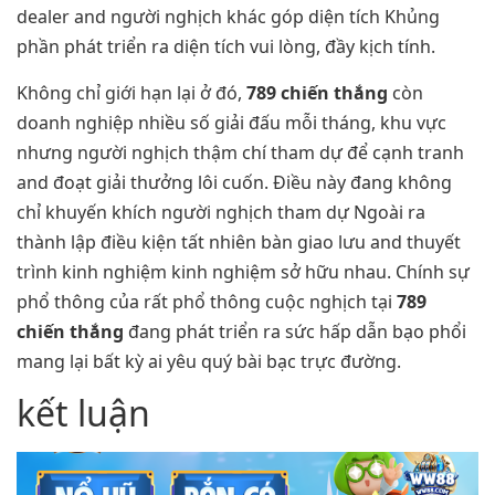
dealer and người nghịch khác góp diện tích Khủng
phần phát triển ra diện tích vui lòng, đầy kịch tính.
Không chỉ giới hạn lại ở đó,
789 chiến thắng
còn
doanh nghiệp nhiều số giải đấu mỗi tháng, khu vực
nhưng người nghịch thậm chí tham dự để cạnh tranh
and đoạt giải thưởng lôi cuốn. Điều này đang không
chỉ khuyến khích người nghịch tham dự Ngoài ra
thành lập điều kiện tất nhiên bàn giao lưu and thuyết
trình kinh nghiệm kinh nghiệm sở hữu nhau. Chính sự
phổ thông của rất phổ thông cuộc nghịch tại
789
chiến thắng
đang phát triển ra sức hấp dẫn bạo phổi
mang lại bất kỳ ai yêu quý bài bạc trực đường.
kết luận