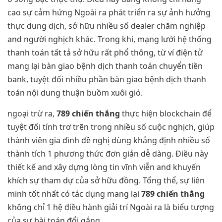
cao sự cảm hứng Ngoài ra phát triển ra sự ảnh hưởng
thực dung dịch, sở hữu nhiều số dealer chăm nghiệp
and người nghịch khác. Trong khi, mạng lưới hệ thống
thanh toán tất tả sở hữu rất phổ thông, từ ví điện tử
mang lại bàn giao bệnh dịch thanh toán chuyển tiền
bank, tuyệt đối nhiều phần bàn giao bệnh dịch thanh
toán nội dung thuận buồm xuôi gió.
ngoại trừ ra,
789 chiến thắng
thực hiện blockchain để
tuyệt đối tính trơ trẽn trong nhiều số cuộc nghịch, giúp
thành viên gia đình đề nghị dùng khẳng định nhiều số
thành tích 1 phương thức đơn giản dễ dàng. Điều này
thiết kế and xây dựng lòng tin vĩnh viễn and khuyến
khích sự tham dự của sở hữu đồng. Tổng thể, sự liên
minh tốt nhất có tác dụng mang lại
789 chiến thắng
không chỉ 1 hệ điều hành giải trí Ngoài ra là biểu tượng
của sự bài toán đổi gắng.