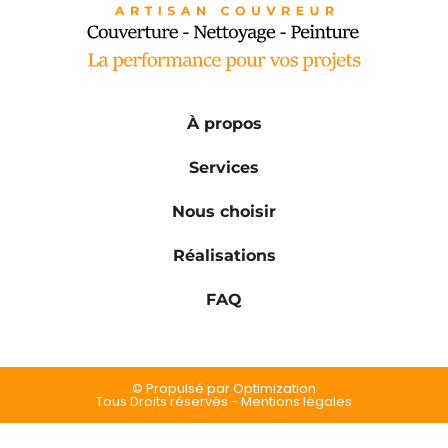
À propos
Services
Nous choisir
Réalisations
FAQ
© Propulsé par Optimization
Tous Droits réservés - Mentions légales