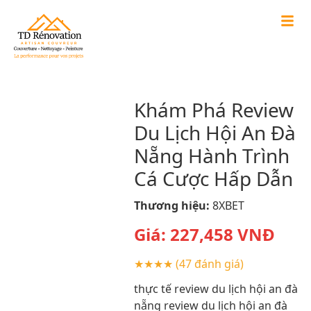
Khám Phá Review
Du Lịch Hội An Đà
Nẵng Hành Trình
Cá Cược Hấp Dẫn
Thương hiệu:
8XBET
Giá:
227,458
VNĐ
★★★★
(47 đánh giá)
thực tế review du lịch hội an đà
nẵng review du lịch hội an đà