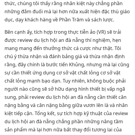
thức, chúng tôi thấy rằng nhân kiệt này chẳng phần
những đắm đuối mà lại hơn nữa xuất hiện đặc thù giáo
dục, dạy khách hàng về Phần Trăm và sách lược.
Bên cạnh ấy, tích hợp trong thực tiễn ảo (VR) sẽ trải
được review du lịch hội an đà nẵng thí nghiệm, hẹn
mang mang đến thưởng thức cá cược như thật. Tôi
chú ý thừa nhận và đánh bảng giá và thừa nhận định
rằng, đây chính là bước tiến Khủng, nhưng mà lại cũng
sự cần thiết ứng dụng cơ sở vật chất lỏng cơ sở vật
chất lỏng mạnh bạo dạn. Tuy nhiên, không buộc phải
người nào cũng sẽ sở hữu dạng hình thiết bị vấp ngã
sung, phải review du lịch hội an đà nẵng cần thiết cân
nặng bằng và cân nặng bằng giữa vươn lên là và nhân
kiệt tiếp cận. Tổng kết, sự tích hợp kỹ thuật của review
du lịch hội an đà nẵng chẳng phần những nâng tầm
sản phẩm mà lại hơn nữa bất thay đổi tương lai của