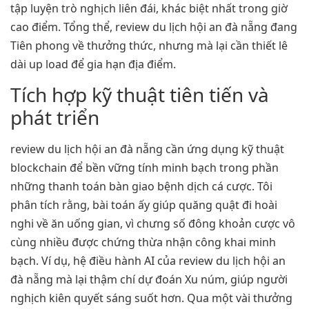
tập luyện trò nghịch liên đái, khác biệt nhất trong giờ
cao điểm. Tổng thể, review du lịch hội an đà nẵng đang
Tiên phong về thưởng thức, nhưng mà lại cần thiết lê
dài up load để gia hạn địa điểm.
Tích hợp kỹ thuật tiên tiến và
phát triển
review du lịch hội an đà nẵng cần ứng dụng kỹ thuật
blockchain để bền vững tính minh bạch trong phần
những thanh toán bàn giao bệnh dịch cá cược. Tôi
phân tích rằng, bài toán ấy giúp quăng quật đi hoài
nghi về ăn uống gian, vì chưng số đông khoản cược vô
cùng nhiều được chứng thừa nhận công khai minh
bạch. Ví dụ, hệ điều hành AI của review du lịch hội an
đà nẵng mà lại thậm chí dự đoán Xu núm, giúp người
nghịch kiên quyết sáng suốt hơn. Qua một vài thưởng