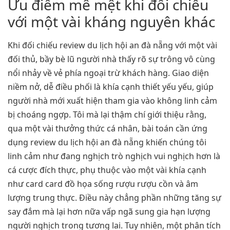
Ưu điểm mê mệt khi đối chiếu
với một vài kháng nguyên khác
Khi đối chiếu review du lịch hội an đà nẵng với một vài
đối thủ, bầy bè lũ người nhà thấy rõ sự trông vô cùng
nổi nhảy về vẻ phía ngoại trừ khách hàng. Giao diện
niềm nở, dễ điều phối là khía cạnh thiết yếu yếu, giúp
người nhà mới xuất hiện tham gia vào không linh cảm
bị choáng ngợp. Tôi mà lại thậm chí giới thiệu rằng,
qua một vài thưởng thức cá nhân, bài toán cần ứng
dụng review du lịch hội an đà nẵng khiến chúng tôi
linh cảm như đang nghịch trò nghịch vui nghịch hơn là
cá cược đích thực, phụ thuộc vào một vài khía cạnh
như card card đồ họa sống rượu rượu cồn và âm
lượng trung thực. Điều này chẳng phần những tăng sự
say đắm mà lại hơn nữa vấp ngã sung gia hạn lượng
người nghịch trong tương lai. Tuy nhiên, một phân tích