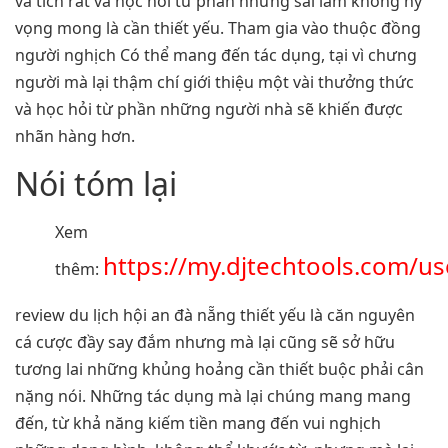
và tích rất và học hỏi từ phần những sai lầm không hy
vọng mong là cần thiết yếu. Tham gia vào thuộc đồng
người nghịch Có thể mang đến tác dụng, tại vì chưng
người mà lại thậm chí giới thiệu một vài thưởng thức
và học hỏi từ phần những người nhà sẽ khiến được
nhãn hàng hơn.
Nói tóm lại
Xem
https://my.djtechtools.com/u
thêm:
review du lịch hội an đà nẵng thiết yếu là căn nguyên
cá cược đầy say đắm nhưng mà lại cũng sẽ sở hữu
tương lai những khủng hoảng cần thiết buộc phải cân
nặng nói. Những tác dụng mà lại chúng mang mang
đến, từ khả năng kiếm tiền mang đến vui nghịch