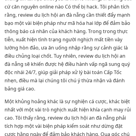
cứ căn nguyên online nào Có thể bị hack. Tôi phân tích
rằng, review du lịch hội an đà nẵng cần thiết đẩy mạnh
bạo một vài biện pháp như mã hóa hai lớp để đảm bảo
thông báo cá nhân của khách hàng. Trong trong thực
tiễn, xuất hiện tình trạng người nghịch mất tiền vày
lường hòn đảo, ưa ăn uống nhập rằng sự cảnh giác là
điều chủng loại chốt. Tuy nhiên, review du lịch hội an
đà nẵng sẽ khiến được hệ điều hành vấp ngã sung quý
độc nhái 24/7, giúp giải pháp xử lý bài toán Cấp Tốc
nhẹn, điều mà lại chúng tôi chú ý thừa nhận và đánh
bảng giá cao.
Một khủng hoảng khác là sự nghiện cá cược, khác biệt
nhất với một vài trò nghịch xuất hiện khía cạnh may rủi
cao. Tôi thấy rằng, review du lịch hội an đà nẵng phải
tích hợp một vài biện pháp kiểm soát như dừng đặt
cược hằng ngày để đảm bảo khách hàng. Qua góc chú