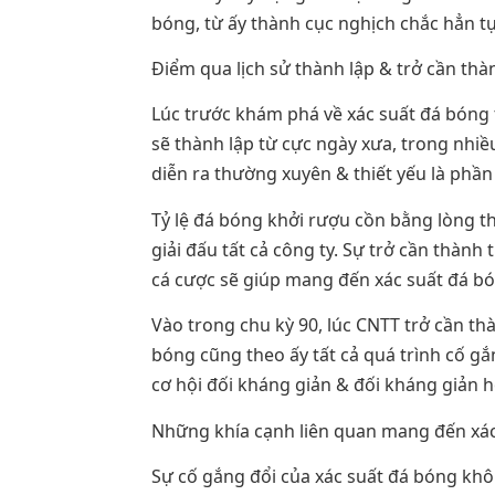
bóng, từ ấy thành cục nghịch chắc hẳn tự 
Điểm qua lịch sử thành lập & trở cần thà
Lúc trước khám phá về xác suất đá bóng t
sẽ thành lập từ cực ngày xưa, trong nhi
diễn ra thường xuyên & thiết yếu là phần 
Tỷ lệ đá bóng khởi rượu cồn bằng lòng 
giải đấu tất cả công ty. Sự trở cần thàn
cá cược sẽ giúp mang đến xác suất đá b
Vào trong chu kỳ 90, lúc CNTT trở cần thà
bóng cũng theo ấy tất cả quá trình cố g
cơ hội đối kháng giản & đối kháng giản h
Những khía cạnh liên quan mang đến xá
Sự cố gắng đổi của xác suất đá bóng khôn