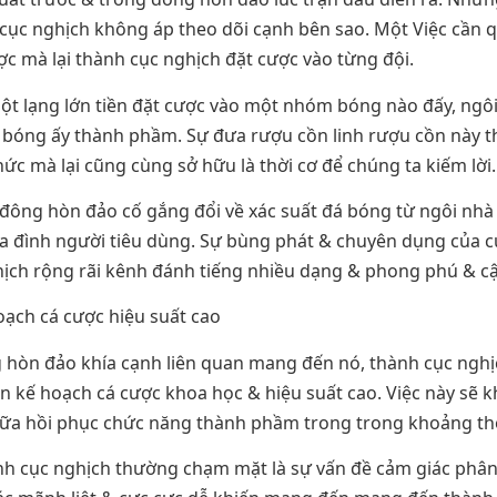
ục nghịch không áp theo dõi cạnh bên sao. Một Việc cần q
ợc mà lại thành cục nghịch đặt cược vào từng đội.
một lạng lớn tiền đặt cược vào một nhóm bóng nào đấy, ngôi
đội bóng ấy thành phầm. Sự đưa rượu cồn linh rượu cồn này 
c mà lại cũng cùng sở hữu là thời cơ để chúng ta kiếm lời.
đông hòn đảo cố gắng đổi về xác suất đá bóng từ ngôi nhà 
ia đình người tiêu dùng. Sự bùng phát & chuyên dụng của c
ịch rộng rãi kênh đánh tiếng nhiều dạng & phong phú & cậ
oạch cá cược hiệu suất cao
g hòn đảo khía cạnh liên quan mang đến nó, thành cục nghị
n kế hoạch cá cược khoa học & hiệu suất cao. Việc này sẽ 
nữa hồi phục chức năng thành phầm trong trong khoảng thờ
h cục nghịch thường chạm mặt là sự vấn đề cảm giác phân 