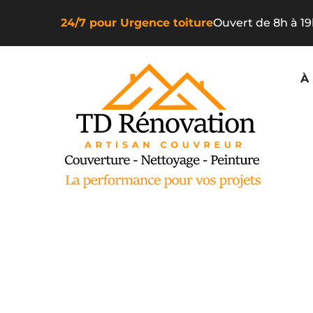
24/7 pour Urgence toiture
Ouvert de 8h à 1
À