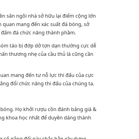
ên sân ngôi nhà sở hữu lại điểm cộng lớn
liên quan mang đến xác suất đá bóng, sở
àm đấm đá chức năng thành phầm.
hóm táo bị đớp dở tợn dạn thường cực dễ
hấn thương nhẹ của cầu thủ là cũng cần
quan mang đến tư nỗ lực thi đấu của cực
gắng đổi chức năng thi đấu của chúng ta.
 bóng. Họ khởi rượu cồn đánh bảng giá &
rằng khoa học nhất để duyên dáng thành
ng cố gắng đổi này chắc hẳn xây dựng