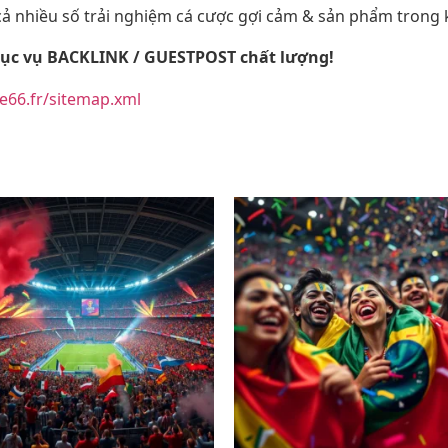
t cả nhiều số trải nghiệm cá cược gợi cảm & sản phẩm trong
ục vụ BACKLINK / GUESTPOST chất lượng!
e66.fr/sitemap.xml