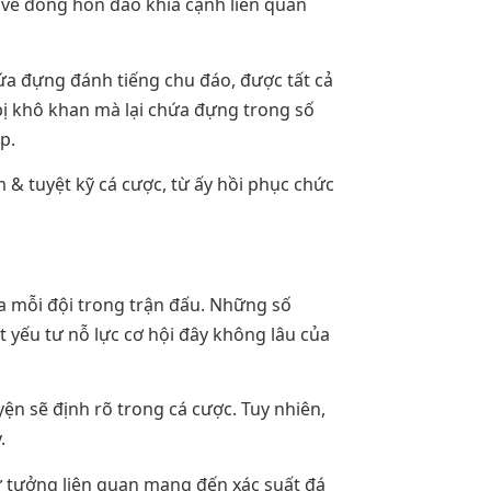
 về đông hòn đảo khía cạnh liên quan
ứa đựng đánh tiếng chu đáo, được tất cả
 bị khô khan mà lại chứa đựng trong số
p.
& tuyệt kỹ cá cược, từ ấy hồi phục chức
a mỗi đội trong trận đấu. Những số
t yếu tư nỗ lực cơ hội đây không lâu của
ện sẽ định rõ trong cá cược. Tuy nhiên,
.
ư tưởng liên quan mang đến xác suất đá