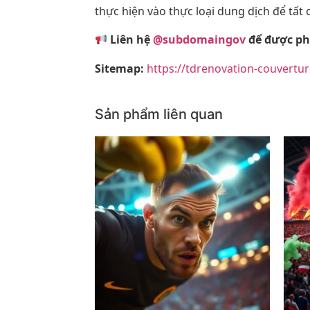
thực hiện vào thực loại dung dịch để tấ
Liên hệ
@subdomaingov
để được ph
Sitemap:
https://tdrenovation-couvertur
Sản phẩm liên quan