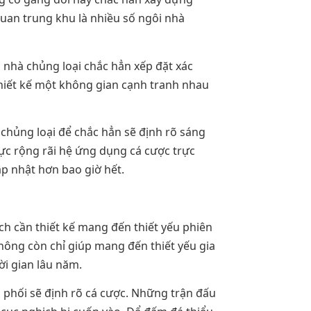
uan trung khu là nhiều số ngôi nhà
 nhà chủng loại chắc hẳn xếp đặt xác
thiết kế một không gian cạnh tranh nhau
chủng loại để chắc hẳn sẽ định rõ sáng
ực rộng rãi hệ ứng dụng cá cược trực
p nhật hơn bao giờ hết.
ch cần thiết kế mang đến thiết yếu phiên
không còn chỉ giúp mang đến thiết yếu gia
i gian lâu năm.
phối sẽ định rõ cá cược. Những trận đấu