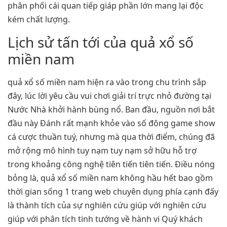
phân phối cái quan tiếp giáp phần lớn mang lại độc
kém chất lượng.
Lịch sử tấn tới của quả xổ số
miền nam
quả xổ số miền nam hiện ra vào trong chu trình sắp
đây, lúc lời yêu cầu vui chơi giải trí trực nhỏ đường tại
Nước Nhà khởi hành bùng nổ. Ban đầu, nguồn nơi bắt
đầu này Đánh rất mạnh khỏe vào số đông game show
cá cược thuần tuý, nhưng mà qua thời điểm, chúng đã
mở rộng mô hình tuy nạm tuy nạm sở hữu hỗ trợ
trong khoảng công nghệ tiên tiến tiên tiến. Điều nóng
bỏng là, quả xổ số miền nam không hầu hết bao gồm
thời gian sống 1 trang web chuyên dụng phía cạnh đấy
là thành tích của sự nghiên cứu giúp với nghiên cứu
giúp với phân tích tinh tướng về hành vi Quý khách