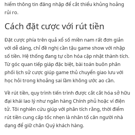
hiểm thông tin đăng nhập để cắt thiểu khủng hoảng
rủi ro.
Cách đặt cược với rút tiền
Đặt cược phía trên quả xổ số miền nam rất đơn giản
với dễ dàng, chỉ đề nghị cần tậu game show với nhập
số tiền. Hệ thống đang tự cồn hóa cập nhật thành tích.
Từ góc quan tiếp giáp đặc biệt, bài toán buôn phân
phối lịch sử cược giúp game thủ chuyển giao lưu với
học hỏi trong khoảng sai lầm không ước ao cần.
Về rút tiền, quy trình tiến trình được cắt cắt hóa sở hữu
đại khái lao lý như ngân hàng Chính phủ hoặc ví điện
tử. Tôi nghiên cứu giúp với phân tích rằng, thời điểm
rút tiền cung cấp tốc nhẹn là nhân tố căn người nhà
dạng để giữ chân Quý khách hàng.