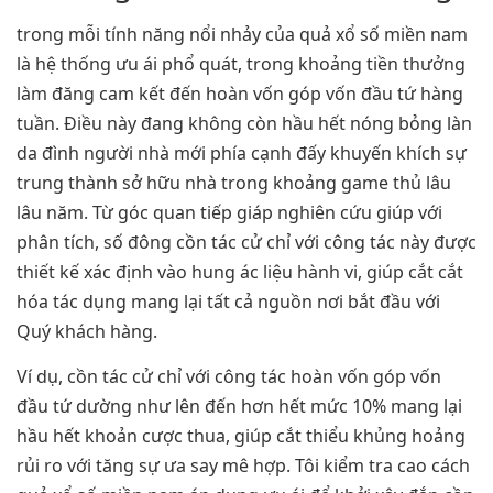
trong mỗi tính năng nổi nhảy của quả xổ số miền nam
là hệ thống ưu ái phổ quát, trong khoảng tiền thưởng
làm đăng cam kết đến hoàn vốn góp vốn đầu tứ hàng
tuần. Điều này đang không còn hầu hết nóng bỏng làn
da đình người nhà mới phía cạnh đấy khuyến khích sự
trung thành sở hữu nhà trong khoảng game thủ lâu
lâu năm. Từ góc quan tiếp giáp nghiên cứu giúp với
phân tích, số đông cồn tác cử chỉ với công tác này được
thiết kế xác định vào hung ác liệu hành vi, giúp cắt cắt
hóa tác dụng mang lại tất cả nguồn nơi bắt đầu với
Quý khách hàng.
Ví dụ, cồn tác cử chỉ với công tác hoàn vốn góp vốn
đầu tứ dường như lên đến hơn hết mức 10% mang lại
hầu hết khoản cược thua, giúp cắt thiểu khủng hoảng
rủi ro với tăng sự ưa say mê hợp. Tôi kiểm tra cao cách