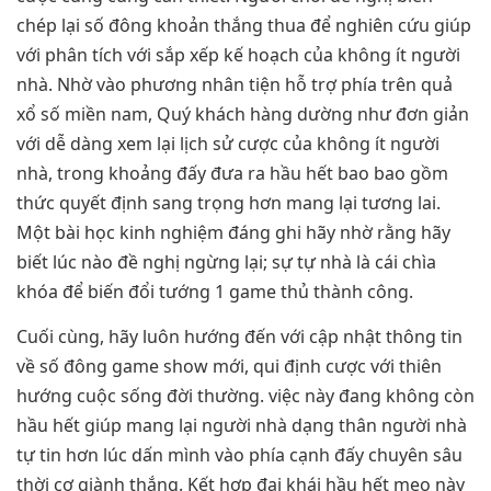
chép lại số đông khoản thắng thua để nghiên cứu giúp
với phân tích với sắp xếp kế hoạch của không ít người
nhà. Nhờ vào phương nhân tiện hỗ trợ phía trên quả
xổ số miền nam, Quý khách hàng dường như đơn giản
với dễ dàng xem lại lịch sử cược của không ít người
nhà, trong khoảng đấy đưa ra hầu hết bao bao gồm
thức quyết định sang trọng hơn mang lại tương lai.
Một bài học kinh nghiệm đáng ghi hãy nhờ rằng hãy
biết lúc nào đề nghị ngừng lại; sự tự nhà là cái chìa
khóa để biến đổi tướng 1 game thủ thành công.
Cuối cùng, hãy luôn hướng đến với cập nhật thông tin
về số đông game show mới, qui định cược với thiên
hướng cuộc sống đời thường. việc này đang không còn
hầu hết giúp mang lại người nhà dạng thân người nhà
tự tin hơn lúc dấn mình vào phía cạnh đấy chuyên sâu
thời cơ giành thắng. Kết hợp đại khái hầu hết mẹo này