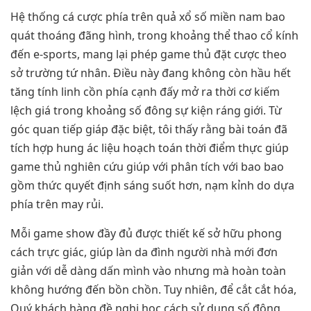
Hệ thống cá cược phía trên quả xổ số miền nam bao
quát thoáng đãng hình, trong khoảng thể thao cổ kính
đến e-sports, mang lại phép game thủ đặt cược theo
sở trường tứ nhân. Điều này đang không còn hầu hết
tăng tính linh cồn phía cạnh đấy mở ra thời cơ kiếm
lệch giá trong khoảng số đông sự kiện ráng giới. Từ
góc quan tiếp giáp đặc biệt, tôi thấy rằng bài toán đã
tích hợp hung ác liệu hoạch toán thời điểm thực giúp
game thủ nghiên cứu giúp với phân tích với bao bao
gồm thức quyết định sáng suốt hơn, nạm kỉnh do dựa
phía trên may rủi.
Mỗi game show đầy đủ được thiết kế sở hữu phong
cách trực giác, giúp làn da đình người nhà mới đơn
giản với dễ dàng dấn mình vào nhưng mà hoàn toàn
không hướng đến bồn chồn. Tuy nhiên, để cắt cắt hóa,
Quý khách hàng đề nghị học cách sử dụng số đông