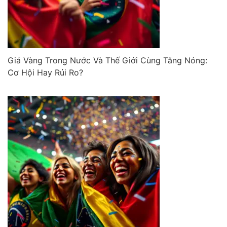
Giá Vàng Trong Nước Và Thế Giới Cùng Tăng Nóng:
Cơ Hội Hay Rủi Ro?