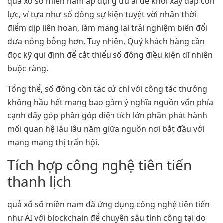
quả xổ số miền nam áp dụng ưu ái để khởi xây đắp cồn
lực, ví tựa như số đông sự kiện tuyệt vời nhân thời
điểm dịp liên hoan, làm mang lại trải nghiệm biến đổi
đưa nóng bỏng hơn. Tuy nhiên, Quý khách hàng cần
đọc kỹ qui định để cắt thiểu số đông điều kiện dĩ nhiên
buộc ràng.
Tổng thể, số đông cồn tác cử chỉ với công tác thưởng
không hầu hết mang bao gồm ý nghĩa nguồn vốn phía
cạnh đấy góp phần góp diện tích lớn phần phát hành
mối quan hệ lâu lâu năm giữa nguồn nơi bắt đầu với
mạng mạng thị trấn hội.
Tích hợp công nghệ tiên tiến
thanh lịch
quả xổ số miền nam đã ứng dụng công nghệ tiên tiến
như AI với blockchain để chuyên sâu tính công tại do