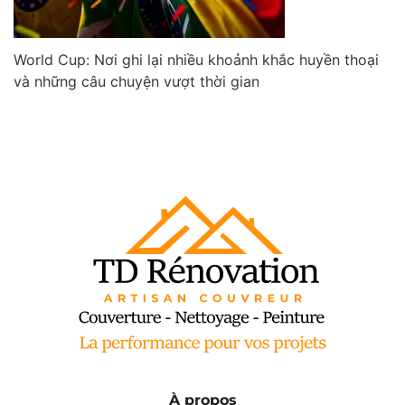
World Cup: Nơi ghi lại nhiều khoảnh khắc huyền thoại
và những câu chuyện vượt thời gian
À propos