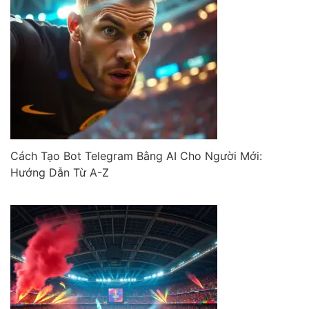
Cách Tạo Bot Telegram Bằng AI Cho Người Mới:
Hướng Dẫn Từ A-Z