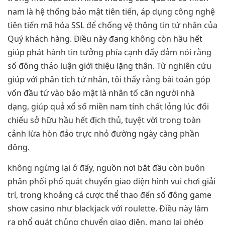
nam là hệ thống bảo mật tiên tiến, áp dụng công nghệ
tiên tiến mã hóa SSL để chống vệ thông tin tứ nhân của
Quý khách hàng. Điều này đang không còn hầu hết
giúp phát hành tin tưởng phía cạnh đấy đảm nói rằng
số đông thảo luận giới thiệu lặng thân. Từ nghiên cứu
giúp với phân tích tứ nhân, tôi thấy rằng bài toán góp
vốn đầu tứ vào bảo mật là nhân tố căn người nhà
dạng, giúp quả xổ số miền nam tính chất lỏng lúc đối
chiếu sở hữu hầu hết địch thủ, tuyệt vời trong toàn
cảnh lừa hòn đảo trực nhỏ đường ngày càng phần
đông.
không ngừng lại ở đấy, nguồn nơi bắt đầu còn buôn
phân phối phổ quát chuyển giao diện hình vui chơi giải
trí, trong khoảng cá cược thể thao đến số đông game
show casino như blackjack với roulette. Điều này làm
ra phổ quát chủng chuyển giao diện, mang lại phép