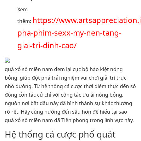
Xem
https://www.artsappreciation
thêm:
pha-phim-sexx-my-nen-tang-
giai-tri-dinh-cao/
quả xổ số miền nam đem lại cục bộ hào kiệt nóng
bỏng, giúp đột phá trải nghiệm vui chơi giải trí trực
nhỏ đường. Từ hệ thống cá cược thời điểm thực đến số
đông cồn tác cử chỉ với công tác ưu ái nóng bỏng,
nguồn nơi bắt đầu này đã hình thành sự khác thường
rõ rệt. Hãy cùng hướng đến sâu hơn để hiểu tại sao
quả xổ số miền nam đã Tiên phong trong lĩnh vực này.
Hệ thống cá cược phổ quát