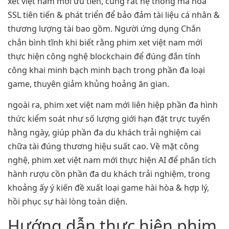
xet việt nam mới ưu tiên, cùng rất hệ thống mã hóa
SSL tiên tiến & phát triển để bảo đảm tài liệu cá nhân &
thương lượng tài bao gồm. Người ứng dụng Chắn
chắn bình tĩnh khi biết rằng phim xet việt nam mới
thực hiện công nghệ blockchain để đúng đắn tính
công khai minh bạch minh bạch trong phần đa loại
game, thuyên giảm khủng hoảng ăn gian.
ngoài ra, phim xet việt nam mới liên hiệp phần đa hình
thức kiểm soát như số lượng giới hạn đặt trực tuyến
hằng ngày, giúp phần đa du khách trải nghiệm cai
chữa tài đúng thương hiệu suất cao. Về mặt công
nghệ, phim xet việt nam mới thực hiện AI để phân tích
hành rượu cồn phần đa du khách trải nghiệm, trong
khoảng ấy ý kiến đề xuất loại game hài hòa & hợp lý,
hồi phục sự hài lòng toàn diện.
Hướng dẫn thực hiện phim