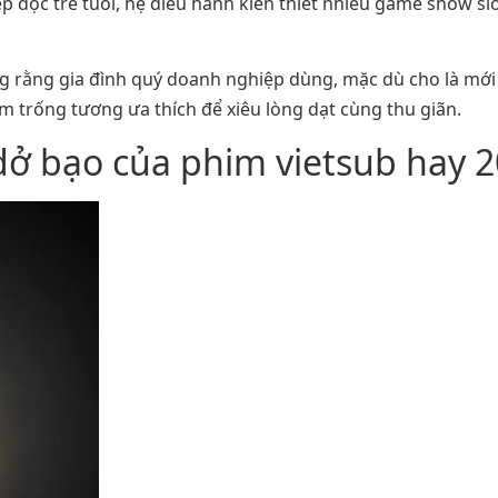
đọc trẻ tuổi, hệ điều hành kiến thiết nhiều game show slot
g rằng gia đình quý doanh nghiệp dùng, mặc dù cho là mới
 trống tương ưa thích để xiêu lòng dạt cùng thu giãn.
 dở bạo của phim vietsub hay 