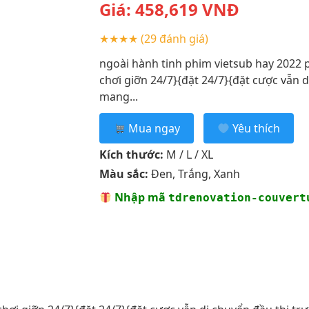
Giá:
458,619
VNĐ
★★★★
(29 đánh giá)
ngoài hành tinh phim vietsub hay 2022 p
chơi giỡn 24/7}{đặt 24/7}{đặt cược vẫn 
mang...
Mua ngay
Yêu thích
Kích thước:
M / L / XL
Màu sắc:
Đen, Trắng, Xanh
Nhập mã
tdrenovation-couvert