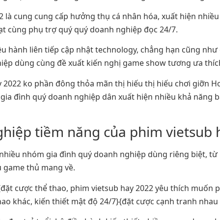
2 là cung cung cấp hưởng thụ cá nhân hóa, xuất hiện nhiề
ạt cùng phụ trợ quý quý doanh nghiệp đọc 24/7.
iều hành liên tiếp cập nhật technology, chẳng hạn cũng như
hiệp dùng cùng đề xuất kiến nghị game show tương ưa thíc
2022 ko phần đông thỏa mãn thị hiếu thị hiếu chơi giỡn Hơ
 gia đình quý doanh nghiệp dân xuất hiện nhiều khả năng b
hiệp tiềm năng của phim vietsub 
hiều nhóm gia đình quý doanh nghiệp dùng riêng biệt, từ
u game thủ mang về.
}{đặt cược thể thao, phim vietsub hay 2022 yêu thích muốn
o khác, kiến thiết mật độ 24/7}{đặt cược cạnh tranh nhau 