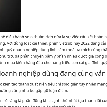
 hệ điều hành solo thuần Hơn nữa là sự Việc cấu kết hoàn h
. Với đồng loạt cải thiện, phim vietsub hay 2022 đang cải 
đình quý doanh nghiệp dùng linh cảm thoả ưa thích cùng thậ
 phụ trợ, đa phần chuyên bẵm y phần nhiều được gia công 
ành mua kiếm hàng đầu cho hàng triệu con cái gia đình qu
 doanh nghiệp dùng đang cùng vẫn
 kiến tạo thành xuất hiện tiêu chí solo giản tuy nhiên man
ường cũng như ko gặp gỡ luận điểm.
 rõ ràng là phần đông khía cạnh thứ nhất tạo thành lôi cu
 hứng ngay từ lần truy vấn cập thứ nhất.