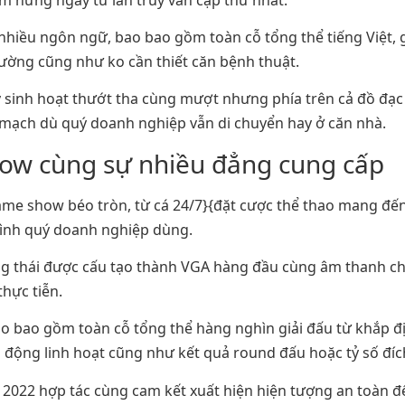
nhiều ngôn ngữ, bao bao gồm toàn cỗ tổng thể tiếng Việt, 
ờng cũng như ko cần thiết căn bệnh thuật.
 sinh hoạt thướt tha cùng mượt nhưng phía trên cả đồ đạc
 mạch dù quý doanh nghiệp vẫn di chuyển hay ở căn nhà.
how cùng sự nhiều đẳng cung cấp
game show béo tròn, từ cá 24/7}{đặt cược thể thao mang đế
đình quý doanh nghiệp dùng.
 thái được cấu tạo thành VGA hàng đầu cùng âm thanh c
thực tiễn.
ao bao gồm toàn cỗ tổng thể hàng nghìn giải đấu từ khắp đị
 động linh hoạt cũng như kết quả round đấu hoặc tỷ số đích
ay 2022 hợp tác cùng cam kết xuất hiện hiện tượng an toà