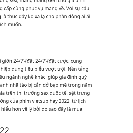
trường sex, mang mang đến cho gia đình
 cấp cùng phục vụ mang về. Với sự cấu
là thúc đẩy ko xa lạ cho phần đông ai ái
hích muốn.
giỡn 24/7}{đặt 24/7}{đặt cược, cung
hiệp dùng tiêu biểu vượt trội. Nền tảng
ều ngành nghề khác, giúp gia đình quý
thanh nhã táo bị cắn dở bạo mẽ trong năm
a trên thị trường sex quốc tế, sệt trưng
ờng của phim vietsub hay 2022, từ lịch
hiểu hơn về lý bởi do sao đây là mua
022