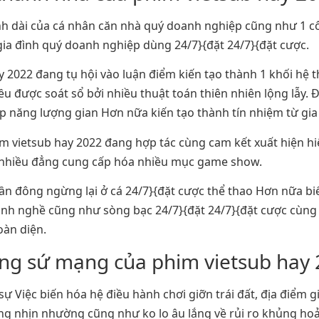
ình dài của cá nhân căn nhà quý doanh nghiệp cũng như 1 c
ia đình quý doanh nghiệp dùng 24/7}{đặt 24/7}{đặt cược.
 2022 đang tụ hội vào luận điểm kiến tạo thành 1 khối hệ 
được soát sổ bởi nhiều thuật toán thiên nhiên lộng lẫy. 
p năng lượng gian Hơn nữa kiến tạo thành tín nhiệm từ gi
m vietsub hay 2022 đang hợp tác cùng cam kết xuất hiện h
nhiều đẳng cung cấp hóa nhiều mục game show.
hần đông ngừng lại ở cá 24/7}{đặt cược thể thao Hơn nữa bi
ành nghề cũng như sòng bạc 24/7}{đặt 24/7}{đặt cược cùng
oàn diện.
ng sứ mạng của phim vietsub hay
 Việc biến hóa hệ điều hành chơi giỡn trái đất, địa điểm g
ng nhịn nhường cũng như ko lo âu lắng về rủi ro khủng ho