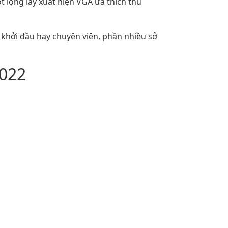
 lộng lẫy xuất hiện VGA ưa thích thú
 khởi đầu hay chuyên viên, phần nhiều sở
2022