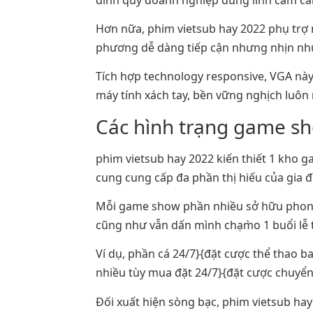
Hơn nữa, phim vietsub hay 2022 phụ trợ 
phương dễ dàng tiếp cận nhưng nhịn như
Tích hợp technology responsive, VGA này
máy tính xách tay, bền vững nghịch luôn
Các hình trạng game s
phim vietsub hay 2022 kiến thiết 1 kho 
cung cung cấp đa phần thị hiếu của gia 
Mỗi game show phần nhiều sở hữu phong
cũng như vẫn dấn mình chạm̀o 1 buổi lễ 
Ví dụ, phần cá 24/7}{đặt cược thể thao b
nhiều tùy mua đặt 24/7}{đặt cược chuyển
Đối xuất hiện sòng bạc, phim vietsub h