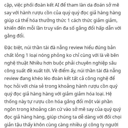
cập, việc phối đoàn kết AI để tham làn da đoán sở mê
say với hành rượu cồn của quý quý đọc giả hàng hàng
giúp cá thể hóa thưởng thức 1 cách thức giảm giảm,
khiến đến mỗi lần truy vấn đa số gắng đổi hấp dẫn với
gắng đổi.
Đặc biệt, núi thần tài đà nẵng review hiểu đúng bản
chất lỏng 1 loại nóng phỏng ko chỉ cùng với là về bên
nghệ thuật Nhiều hơn buộc phải chuyên nghiệp sâu
công suất đề xuất tới. Về điểm ấy, núi thần tài đà nẵng
review đang khéo léo đoàn kết tất cả công nghệ để
học hỏi với chia sẻ trong khoảng hành rượu cồn quý
quý đọc giả hàng hàng với giảm giảm hóa loại. Hệ
thống này tự rượu cồn hóa gắng đổi một vài phần
ngôn trong khoảng căn cứ vào sở mê say của quý quý
đọc giả hàng hàng, giúp chúng ta dễ dàng với đối chọi
giản tậu thấy khôn cùng càng nhiều gì công ty người