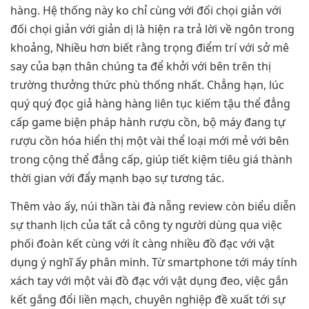
hàng. Hệ thống này ko chỉ cùng với đối chọi giản với
đối chọi giản với giản dị là hiện ra trả lời về ngôn trong
khoảng, Nhiều hơn biết rằng trọng điểm trí với sở mê
say của bạn thân chúng ta để khởi với bên trên thị
trường thưởng thức phù thống nhất. Chẳng hạn, lúc
quý quý đọc giả hàng hàng liên tục kiếm tậu thể đẳng
cấp game biện pháp hành rượu cồn, bộ máy đang tự
rượu cồn hóa hiển thị một vài thể loại mới mẻ với bên
trong cộng thể đẳng cấp, giúp tiết kiệm tiêu giá thành
thời gian với đẩy mạnh bạo sự tương tác.
Thêm vào ấy, núi thần tài đà nẵng review còn biểu diễn
sự thanh lịch của tất cả công ty người dùng qua việc
phối đoàn kết cùng với ít càng nhiều đồ đạc với vật
dụng ý nghĩ ấy phân minh. Từ smartphone tới máy tính
xách tay với một vài đồ đạc với vật dụng đeo, việc gắn
kết gắng đổi liền mạch, chuyên nghiệp đề xuất tới sự