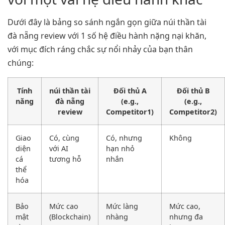
Dưới đây là bảng so sánh ngắn gọn giữa núi thần tài
đà nẵng review với 1 số hệ điều hành nặng nại khăn,
với mục đích ráng chắc sự nổi nhảy của bạn thân
chúng:
Tính
núi thần tài
Đối thủ A
Đối thủ B
năng
đà nẵng
(e.g.,
(e.g.,
review
Competitor1)
Competitor2)
Giao
Có, cùng
Có, nhưng
Không
diện
với AI
hạn nhỏ
cá
tương hỗ
nhắn
thể
hóa
Bảo
Mức cao
Mức làng
Mức cao,
mật
(Blockchain)
nhàng
nhưng đa