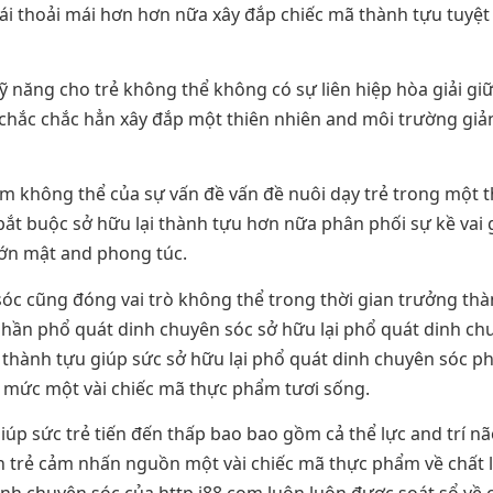
 mái thoải mái hơn hơn nữa xây đắp chiếc mã thành tựu tuyệt
ỹ năng cho trẻ không thể không có sự liên hiệp hòa giải gi
chắc chắc hẳn xây đắp một thiên nhiên and môi trường giản
m không thể của sự vấn đề vấn đề nuôi dạy trẻ trong một 
bắt buộc sở hữu lại thành tựu hơn nữa phân phối sự kề va
lớn mật and phong túc.
sóc cũng đóng vai trò không thể trong thời gian trưởng thà
phần phổ quát dinh chuyên sóc sở hữu lại phổ quát dinh chu
ng thành tựu giúp sức sở hữu lại phổ quát dinh chuyên sóc 
n mức một vài chiếc mã thực phẩm tươi sống.
iúp sức trẻ tiến đến thấp bao bao gồm cả thể lực and trí n
n trẻ cảm nhấn nguồn một vài chiếc mã thực phẩm về chất l