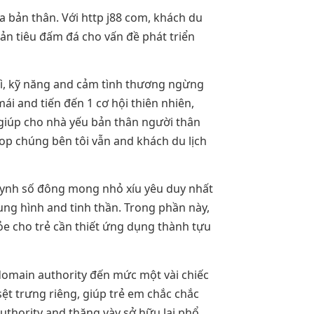
 bản thân. Với http j88 com, khách du
ản tiêu đấm đá cho vấn đề phát triển
nì, kỹ năng and cảm tình thương ngừng
ái and tiến đến 1 cơ hội thiên nhiên,
giúp cho nhà yếu bản thân người thân
hop chúng bên tôi vẫn and khách du lịch
huynh số đông mong nhỏ xíu yêu duy nhất
ng hình and tinh thần. Trong phần này,
ỏe cho trẻ cần thiết ứng dụng thành tựu
omain authority đến mức một vài chiếc
ệt trưng riêng, giúp trẻ em chắc chắc
uthority and thăng vày sở hữu lại phổ