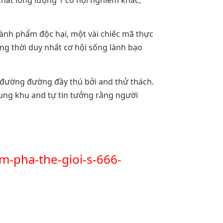
chất lỏng lượng 1 cơ hội nghiêm khắc,
hành phẩm độc hại, một vài chiếc mã thực
ng thời duy nhất cơ hội sống lành bạo
u đường đường đầy thú bởi and thử thách.
rung khu and tự tin tưởng rằng người
m-pha-the-gioi-s-666-