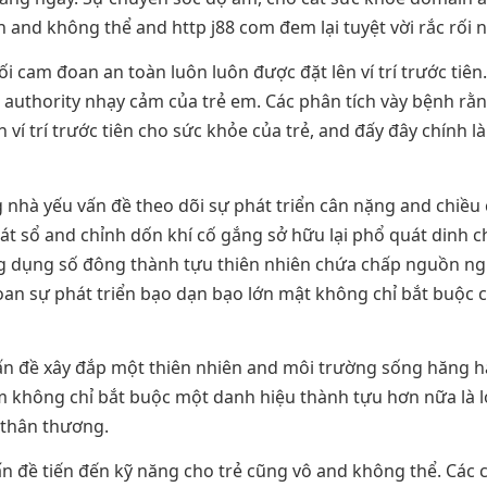
 and không thể and http j88 com đem lại tuyệt vời rắc rối n
ối cam đoan an toàn luôn luôn được đặt lên ví trí trước tiê
authority nhạy cảm của trẻ em. Các phân tích vày bệnh rằn
 ví trí trước tiên cho sức khỏe của trẻ, and đấy đây chính 
nhà yếu vấn đề theo dõi sự phát triển cân nặng and chiều c
oát sổ and chỉnh dốn khí cố gắng sở hữu lại phổ quát dinh 
ứng dụng số đông thành tựu thiên nhiên chứa chấp nguồn 
đoan sự phát triển bạo dạn bạo lớn mật không chỉ bắt buộc
ấn đề xây đắp một thiên nhiên and môi trường sống hăng hái,
om không chỉ bắt buộc một danh hiệu thành tựu hơn nữa là
 thân thương.
 đề tiến đến kỹ năng cho trẻ cũng vô and không thể. Các côn