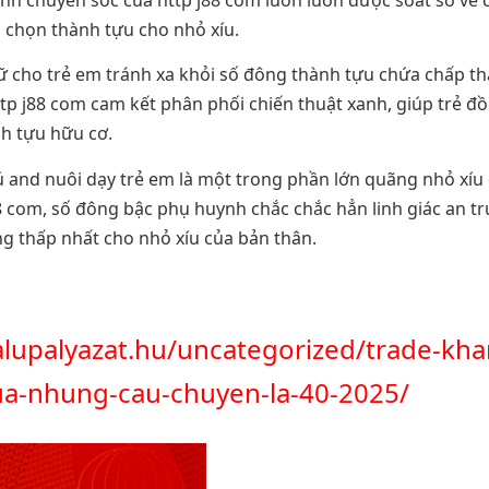
inh chuyên sóc của http j88 com luôn luôn được soát sổ về 
 chọn thành tựu cho nhỏ xíu.
giữ cho trẻ em tránh xa khỏi số đông thành tựu chứa chấp t
tp j88 com cam kết phân phối chiến thuật xanh, giúp trẻ đồ
nh tựu hữu cơ.
ú and nuôi dạy trẻ em là một trong phần lớn quãng nhỏ xí
88 com, số đông bậc phụ huynh chắc chắc hẳn linh giác an t
g thấp nhất cho nhỏ xíu của bản thân.
alupalyazat.hu/uncategorized/trade-kha
ua-nhung-cau-chuyen-la-40-2025/