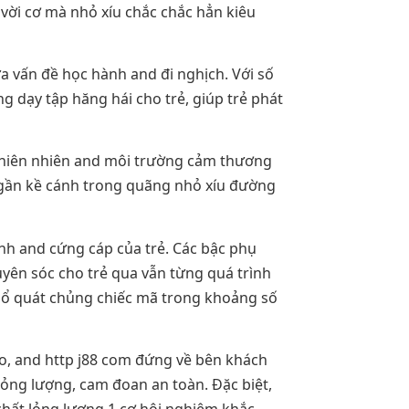
 vời cơ mà nhỏ xíu chắc chắc hẳn kiêu
ữa vấn đề học hành and đi nghịch. Với số
g dạy tập hăng hái cho trẻ, giúp trẻ phát
thiên nhiên and môi trường cảm thương
i gần kề cánh trong quãng nhỏ xíu đường
nh and cứng cáp của trẻ. Các bậc phụ
yên sóc cho trẻ qua vẫn từng quá trình
phổ quát chủng chiếc mã trong khoảng số
ão, and http j88 com đứng về bên khách
ỏng lượng, cam đoan an toàn. Đặc biệt,