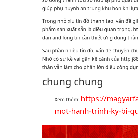
số đông thành tựu sở hữu lại phổ quát d
giúp phụ huynh an trung khu hơn khi lựa
Trong nhỏ xíu tín đồ thanh tao, vấn đề 
phẩm sản xuất sẵn là điều quan trọng. ht
dạn and lòng tin cần thiết ứng dụng thà
Sau phần nhiều tín đồ, vấn đề chuyên ch
Nhờ có sự kề vai gần kề cánh của http j
thân vẫn làm cho phần lớn điều công dụn
chung chung
https://magyarf
Xem thêm:
mot-hanh-trinh-ky-bi-q