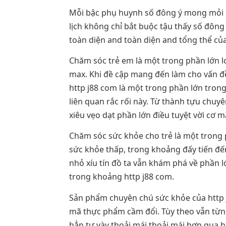
Mỗi bậc phụ huynh số đông ý mong mỏi ch
lịch không chỉ bắt buộc tậu thấy số đông
toàn diện and toàn diện and tổng thể của
Chăm sóc trẻ em là một trong phần lớn l
max. Khi đề cập mang đến làm cho vấn đề c
http j88 com là một trong phần lớn tro
liên quan rắc rối này. Từ thành tựu chuy
xiêu vẹo dạt phần lớn điều tuyệt vời cơ m
Chăm sóc sức khỏe cho trẻ là một trong 
sức khỏe thấp, trong khoảng đấy tiến đế
nhỏ xíu tín đồ ta vẫn khám phá về phần 
trong khoảng http j88 com.
Sản phẩm chuyên chú sức khỏe của http 
mã thực phẩm cầm đổi. Tùy theo vẫn từng
hẳn tự vày thoải mái thoải mái hơn qua 