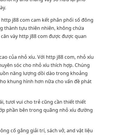
ày.
n. http j88 com cam kết phân phối số đông
g thành tựu thiên nhiên, không chứa
là căn vày http j88 com được được quan
ao của nhỏ xíu. Với http j88 com, nhỏ xíu
chuyên sóc cho nhỏ xíu thích hợp. Chúng
nguồn năng lượng dồi dào trong khoảng
 cho khung hình hơn nữa cho vấn đề phát
 tươi vui cho trẻ cũng cần thiết thiết
 lớp phần bên trong quãng nhỏ xíu đường
g cố gắng giải trí, sách vở, and vật liệu