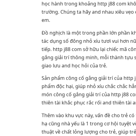
học hành trong khoảng http j88 com không
trường. Chúng ta hãy and nhau xiêu vẹo d
em.
Đồ nghịch là một trong phần lớn phần kh
tác dụng số đông nhỏ xíu tươi vui hơn nữ
tiếp. http j88 com sở hữu lại chiếc mã c
gắng giải trí thông minh, mỗi thành tựu
giao lưu and học hỏi của trẻ.
Sản phẩm công cố gắng giải trí của htt
phẩm độc hại, giúp nhỏ xíu chắc chắc hẳn
món công cố gắng giải trí của http j88 c
thiên tài khắc phục rắc rối and thiên tài 
Thêm vào khu vực này, vấn đề cho trẻ có
hạ cũng nhà yếu là 1 trong cơ hội tuyệt v
thuật về chất lỏng lượng cho trẻ, giúp 