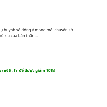
phụ huynh số đông ý mong mỏi chuyên sở
ỏ xíu của bản thân....
để được giảm 10%!
ure66.fr