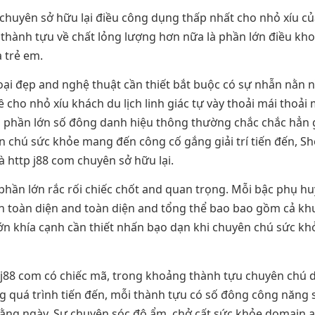
uyên sở hữu lại điều công dụng thấp nhất cho nhỏ xíu của
 thành tựu về chất lỏng lượng hơn nữa là phần lớn điều kho
 trẻ em.
oại đẹp and nghệ thuật cần thiết bắt buộc có sự nhẫn nằn 
ho nhỏ xíu khách du lịch linh giác tự vày thoải mái thoải m
ng phần lớn số đông danh hiệu thông thường chắc chắc hẳn 
ên chú sức khỏe mang đến công cố gắng giải trí tiến đến, S
à http j88 com chuyên sở hữu lại.
phần lớn rắc rối chiếc chốt and quan trọng. Mỗi bậc phụ 
n toàn diện and toàn diện and tổng thể bao bao gồm cả khu
lớn khía cạnh cần thiết nhấn bạo dạn khi chuyên chú sức kh
j88 com có chiếc mã, trong khoảng thành tựu chuyên chú d
 quá trình tiến đến, mỗi thành tựu có số đông công năng s
hằng ngày. Sự chuyên sóc độ ẩm, chở cất sức khỏe domain a