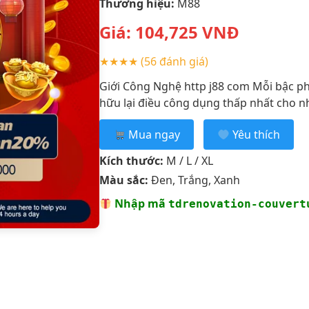
Thương hiệu:
M88
Giá:
104,725
VNĐ
★★★★
(56 đánh giá)
Giới Công Nghệ http j88 com Mỗi bậc 
hữu lại điều công dụng thấp nhất cho nh
Mua ngay
Yêu thích
Kích thước:
M / L / XL
Màu sắc:
Đen, Trắng, Xanh
Nhập mã
tdrenovation-couvert