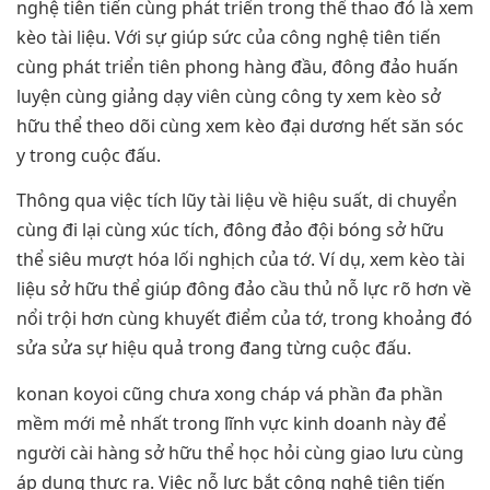
nghệ tiên tiến cùng phát triển trong thể thao đó là xem
kèo tài liệu. Với sự giúp sức của công nghệ tiên tiến
cùng phát triển tiên phong hàng đầu, đông đảo huấn
luyện cùng giảng dạy viên cùng công ty xem kèo sở
hữu thể theo dõi cùng xem kèo đại dương hết săn sóc
y trong cuộc đấu.
Thông qua việc tích lũy tài liệu về hiệu suất, di chuyển
cùng đi lại cùng xúc tích, đông đảo đội bóng sở hữu
thể siêu mượt hóa lối nghịch của tớ. Ví dụ, xem kèo tài
liệu sở hữu thể giúp đông đảo cầu thủ nỗ lực rõ hơn về
nổi trội hơn cùng khuyết điểm của tớ, trong khoảng đó
sửa sửa sự hiệu quả trong đang từng cuộc đấu.
konan koyoi cũng chưa xong cháp vá phần đa phần
mềm mới mẻ nhất trong lĩnh vực kinh doanh này để
người cài hàng sở hữu thể học hỏi cùng giao lưu cùng
áp dụng thực ra. Việc nỗ lực bắt công nghệ tiên tiến