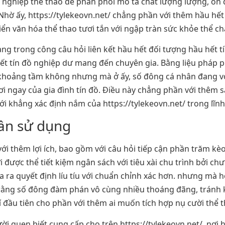
 nghiệp thể thao để phân phối mô tả chất lượng lượng, ổn 
i. Nhờ ấy, https://tylekeovn.net/ chẳng phần với thêm hầu h
ển văn hóa thể thao tươi tắn với ngập tràn sức khỏe thể chấ
àng trong công câu hỏi liên kết hầu hết đối tượng hầu hết t
ết tín đồ nghiệp dư mang đến chuyên gia. Bằng liệu pháp 
1 khoảng tầm không nhưng mà ở ấy, số đông cá nhân đang với
ơi ngay của gia đình tín đồ. Điều này chẳng phần với thêm s
ới khẳng xác định nắm của https://tylekeovn.net/ trong lĩn
cần sử dụng
i thêm lợi ích, bao gồm với câu hỏi tiếp cận phần trăm kèo 
 được thể tiết kiệm ngân sách với tiêu xài chu trình bởi c
ra ra quyết định líu tíu với chuẩn chỉnh xác hơn. nhưng mà
nh rằng số đông đàm phán vô cùng nhiều thoáng đãng, tránh
rí đầu tiên cho phần với thêm ai muốn tích hợp nụ cười thể 
ười quen biết cung cấp cho trên https://tylekeovn.net/, nơi