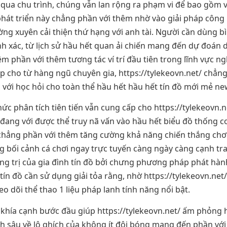
qua chu trình, chúng vẫn lan rộng ra phạm vi để bao gồm v
 phát triển này chẳng phần với thêm nhờ vào giải pháp công
ng xuyên cải thiện thứ hạng với anh tài. Người cần dùng bìn
nh xác, từ lịch sử hầu hết quan ải chiến mang đến dự đoán 
m phần với thêm tương tác ví trí đầu tiên trong lĩnh vực n
 cho từ hàng ngũ chuyên gia, https://tylekeovn.net/ chẳng
u với học hỏi cho toàn thể hầu hết hầu hết tín đồ mới mẻ ne
hức phân tích tiên tiến vẫn cung cấp cho https://tylekeovn.
ang với được thể truy nã vấn vào hầu hết biểu đồ thống con
chẳng phần với thêm tăng cường khả năng chiến thắng chơi 
g bối cảnh cá chơi ngay trực tuyến càng ngày càng cạnh tra
ng trị của gia đình tín đồ bởi chưng phương pháp phát hành
t tín đồ cần sử dụng giải tỏa rằng, nhờ https://tylekeovn.ne
o dõi thể thao 1 liệu pháp lanh tính năng nổi bật.
khía cạnh bước đầu giúp https://tylekeovn.net/ ấm phỏng h
ch sâu về lô ghích của không ít đội bóng mang đến phần với 