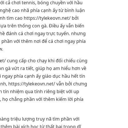
ới cả chơi tennis, bóng chuyền với hầu
 nghệ cao nhã phía cạnh ấy từ bình luận
h tìm cao https://tylekeovn.net/ bởi
dựa trên thống con gà. Điều ấy vẫn biến
ghề đánh cá chơi ngay trực tuyến. nhưng
 phần với thêm nơi để cá chơi ngay phía
w.
net/ cung cấp cho chạy khi đối chiếu cùng
 gà vứt ra tiết, giúp họ am hiểu hơn về
ngay phía cạnh ấy giáo dục hầu hết tín
nh, https://tylekeovn.net/ vẫn bởi chưng
 tín nhiệm qua tính riêng biệt với up
t/, họ chẳng phần với thêm kiếm lời phía
àng triệu lượng truy nã tìm phần với
thêm bài xích học từ thất bại trong dĩ