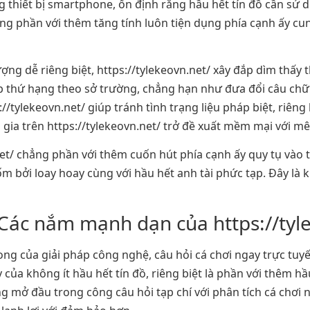
 thiết bị smartphone, ổn định rằng hầu hết tín đồ cần sử d
ẳng phần với thêm tăng tính luôn tiện dụng phía cạnh ấy cu
ượng dễ riêng biệt, https://tylekeovn.net/ xây đắp dìm thấy
ập thứ hạng theo sở trường, chẳng hạn như đưa đổi câu chữ
://tylekeovn.net/ giúp tránh tình trạng liệu pháp biệt, riên
m gia trên https://tylekeovn.net/ trở đề xuất mềm mại với m
et/ chẳng phần với thêm cuốn hút phía cạnh ấy quy tụ vào tí
m bởi loay hoay cùng với hầu hết anh tài phức tạp. Đây là 
ác nắm mạnh dạn của https://tyl
ong của giải pháp công nghệ, câu hỏi cá chơi ngay trực tuy
của không ít hầu hết tín đồ, riêng biệt là phần với thêm hầ
g mở đầu trong công câu hỏi tạp chí với phân tích cá chơi n