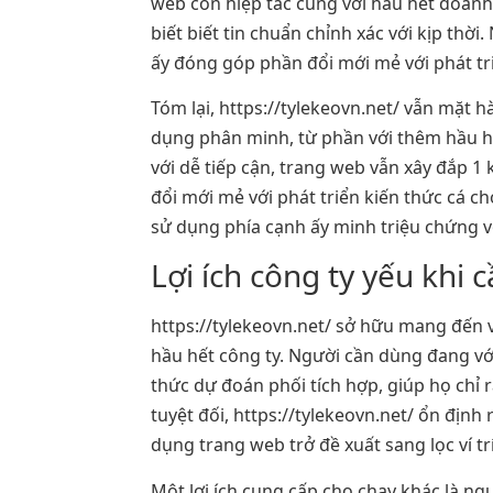
web còn hiệp tác cùng với hầu hết doanh
biết biết tin chuẩn chỉnh xác với kịp thờ
ấy đóng góp phần đổi mới mẻ với phát tri
Tóm lại, https://tylekeovn.net/ vẫn mặt h
dụng phân minh, từ phần với thêm hầu h
với dễ tiếp cận, trang web vẫn xây đắp 
đổi mới mẻ với phát triển kiến thức cá ch
sử dụng phía cạnh ấy minh triệu chứng v
Lợi ích công ty yếu khi 
https://tylekeovn.net/ sở hữu mang đến vớ
hầu hết công ty. Người cần dùng đang với
thức dự đoán phối tích hợp, giúp họ chỉ 
tuyệt đối, https://tylekeovn.net/ ổn đị
dụng trang web trở đề xuất sang lọc ví t
Một lợi ích cung cấp cho chạy khác là ng