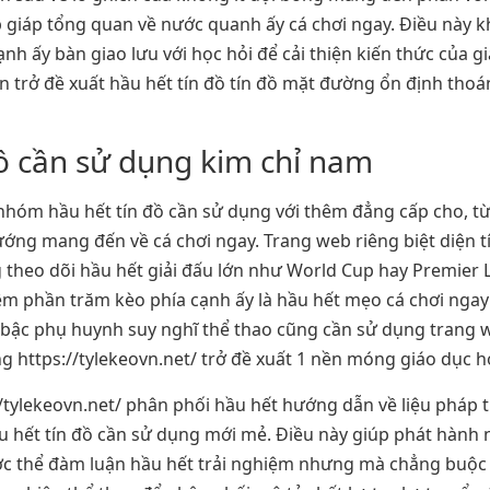
 giáp tổng quan về nước quanh ấy cá chơi ngay. Điều này k
h ấy bàn giao lưu với học hỏi để cải thiện kiến thức của gi
ẫn trở đề xuất hầu hết tín đồ tín đồ mặt đường ổn định tho
đồ cần sử dụng kim chỉ nam
 nhóm hầu hết tín đồ cần sử dụng với thêm đẳng cấp cho, t
g mang đến về cá chơi ngay. Trang web riêng biệt diện tích
 theo dõi hầu hết giải đấu lớn như World Cup hay Premier
êm phần trăm kèo phía cạnh ấy là hầu hết mẹo cá chơi ngay d
t bậc phụ huynh suy nghĩ thể thao cũng cần sử dụng trang 
ng https://tylekeovn.net/ trở đề xuất 1 nền móng giáo dục hơ
//tylekeovn.net/ phân phối hầu hết hướng dẫn về liệu pháp 
hầu hết tín đồ cần sử dụng mới mẻ. Điều này giúp phát hành 
ợc thể đàm luận hầu hết trải nghiệm nhưng mà chẳng buộc 