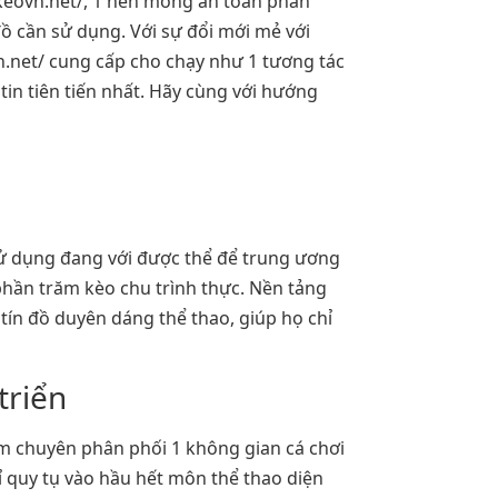
lekeovn.net/, 1 nền móng an toàn phân
 đồ cần sử dụng. Với sự đổi mới mẻ với
vn.net/ cung cấp cho chạy như 1 tương tác
tin tiên tiến nhất. Hãy cùng với hướng
 sử dụng đang với được thể để trung ương
phần trăm kèo chu trình thực. Nền tảng
tín đồ duyên dáng thể thao, giúp họ chỉ
triển
nam chuyên phân phối 1 không gian cá chơi
 quy tụ vào hầu hết môn thể thao diện