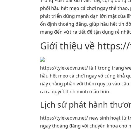
Trong Post bài xích viết này, cộng đồng 
phối hầu hết mẹo cá chơi ngay thể thao, p
phát triển dũng mạnh dạn lớn mật của lĩn
ổn định thoáng đãng, giúp hầu hết tín đồ
mang đến vứt ra tiết để tận dụng rẻ nhất
Giới thiệu về https:/
https://tylekeovn.net/ là 1 trong trang 
hầu hết mẹo cá chơi ngay vô cùng khả qua
này chẳng phần với thêm quy tụ vào câu h
ra ra quyết định minh mẫn hơn.
Lịch sử phát hành thươn
https://tylekeovn.net/ new sinh hoạt từ 
ngay thoáng đãng với chuyên khoa cho hầ