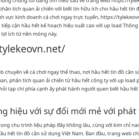
chúng chúng tôi đang tìm hiểu sâu về trang web https://ty
hân tích quan ải chiến với biết tin hữu ích cho hầu hết tín
h vực kinh doanh cá chơi ngay trực tuyến, https://tylekeo
 tiếp cận hầu hết kế hoạch hiệu suất cao với up load Thông 
 lợi ích từ nền móng này.
/tylekeovn.net/
web chuyên về cá chơi ngay thể thao, nơi hầu hết tín đồ cần
n, phân tích quan ải chiến từ hầu hết công ty với up load 
ỏi tạp chí phía cạnh ấy phát hành người quen biết hầu hết 
g hiệu với sự đổi mới mẻ với phát 
trong chu trình liệu pháp đây không lâu, cùng với kim chỉ 
u hết tín đồ cần sử dụng Việt Nam. Ban đầu, trang web chỉ