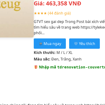
Giá:
463,358
VNĐ
★★★★
(44 đánh giá)
GTVT sex gai dep Trong Post bài xích vi
tìm hiểu sâu về trang web https://tylek
phối...
Mua ngay
Yêu thích
Kích thước:
M / L / XL
Màu sắc:
Đen, Trắng, Xanh
Nhập mã
tdrenovation-couvert