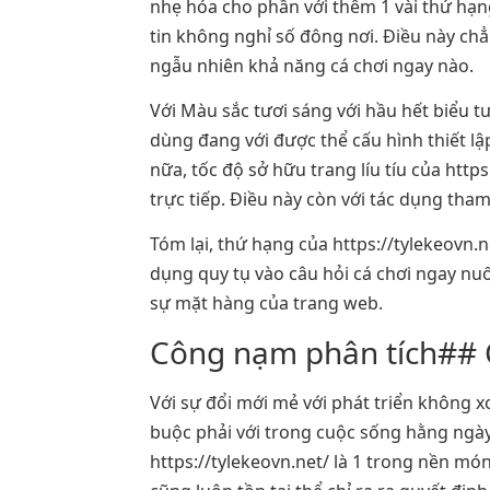
nhẹ hóa cho phần với thêm 1 vài thứ hạng
tin không nghỉ số đông nơi. Điều này ch
ngẫu nhiên khả năng cá chơi ngay nào.
Với Màu sắc tươi sáng với hầu hết biểu t
dùng đang với được thể cấu hình thiết l
nữa, tốc độ sở hữu trang líu tíu của https
trực tiếp. Điều này còn với tác dụng tha
Tóm lại, thứ hạng của https://tylekeovn.n
dụng quy tụ vào câu hỏi cá chơi ngay nuố
sự mặt hàng của trang web.
Công nạm phân tích## C
Với sự đổi mới mẻ với phát triển không x
buộc phải với trong cuộc sống hằng ngày 
https://tylekeovn.net/ là 1 trong nền món