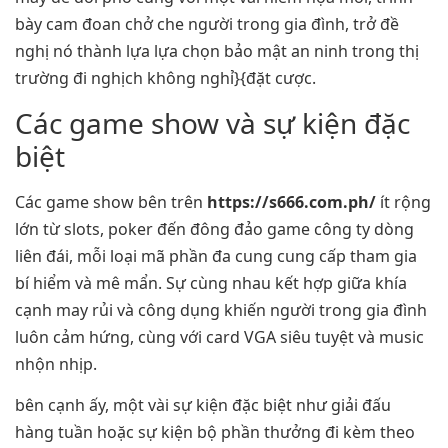
bày cam đoan chở che người trong gia đình, trở đề
nghị nó thành lựa lựa chọn bảo mật an ninh trong thị
trường đi nghịch không nghỉ}{đặt cược.
Các game show và sự kiện đặc
biệt
Các game show bên trên
https://s666.com.ph/
ít rộng
lớn từ slots, poker đến đông đảo game công ty dòng
liên đái, mỗi loại mã phần đa cung cung cấp tham gia
bí hiểm và mê mẩn. Sự cùng nhau kết hợp giữa khía
cạnh may rủi và công dụng khiến người trong gia đình
luôn cảm hứng, cùng với card VGA siêu tuyệt và music
nhộn nhịp.
bên cạnh ấy, một vài sự kiện đặc biệt như giải đấu
hàng tuần hoặc sự kiện bộ phần thưởng đi kèm theo