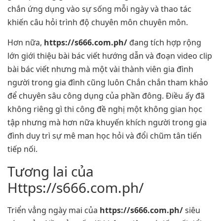
chắn ứng dụng vào sự sống mỗi ngày và thao tác
khiến câu hỏi trình độ chuyên môn chuyên môn.
Hơn nữa,
https://s666.com.ph/
đang tích hợp rộng
lớn giới thiệu bài bác viết hướng dẫn và đoạn video clip
bài bác viết nhưng mà một vài thành viên gia đình
người trong gia đình cũng luôn Chắn chắn tham khảo
để chuyên sâu công dụng của phần đông. Điều ấy đã
không riêng gì thi công đề nghị một không gian học
tập nhưng mà hơn nữa khuyến khích người trong gia
đình duy trì sự mê man học hỏi và đổi chũm tân tiến
tiếp nối.
Tương lai của
Https://s666.com.ph/
Triển vẳng ngày mai của
https://s666.com.ph/
siêu