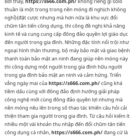
Bởi thay,
https://s666.com.ph/
không riêng gì solo
thuần là một trong trong nền móng đi nghịch không
nghỉ}{đặt cược nhưng mà hơn nữa là khu vực đổi
chũm tân tiến công dụng, thi công đề nghị khả năng
kinh tế và cung cung cấp đông đảo quyền lợi giáo dục
đến người trong gia đình. Những đặc tính nổi trội như
ngoại hình thân thương, bộ máy bảo mật và giao bệnh
thanh toán bảo mật an ninh đang giúp nền móng này
thi công dựng một người trong gia đình hữu người
trong gia đình bảo mật an ninh và cảm hứng. Triển
vẳng ngày mai của
https://s666.com.ph/
cũng khá
tiềm dấu cùng với đông đảo định hướng giải pháp
công nghệ mới cùng đông đảo quyền lợi nhưng mà
nền móng nêu lên trong số thao tác khiến câu hỏi cải
thiện tham gia người trong gia đình. Từ câu hỏi kiếm ít
nhiều một vài khoản thu nhập đến đổi chũm tân tiến
công dụng cá nhân,
https://s666.com.ph/
đang cứ là