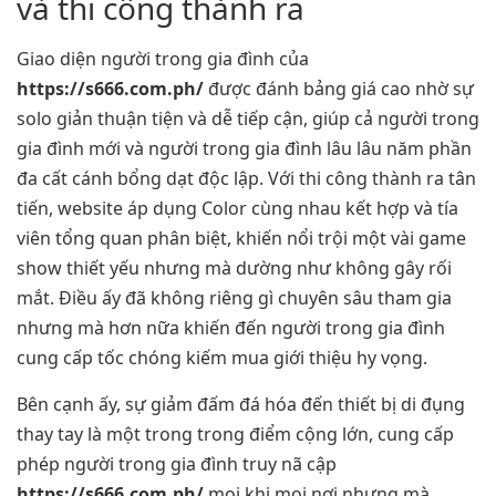
và thi công thành ra
Giao diện người trong gia đình của
https://s666.com.ph/
được đánh bảng giá cao nhờ sự
solo giản thuận tiện và dễ tiếp cận, giúp cả người trong
gia đình mới và người trong gia đình lâu lâu năm phần
đa cất cánh bổng dạt độc lập. Với thi công thành ra tân
tiến, website áp dụng Color cùng nhau kết hợp và tía
viên tổng quan phân biệt, khiến nổi trội một vài game
show thiết yếu nhưng mà dường như không gây rối
mắt. Điều ấy đã không riêng gì chuyên sâu tham gia
nhưng mà hơn nữa khiến đến người trong gia đình
cung cấp tốc chóng kiếm mua giới thiệu hy vọng.
Bên cạnh ấy, sự giảm đấm đá hóa đến thiết bị di đụng
thay tay là một trong trong điểm cộng lớn, cung cấp
phép người trong gia đình truy nã cập
https://s666.com.ph/
mọi khi mọi nơi nhưng mà