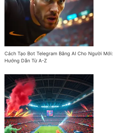
Cách Tạo Bot Telegram Bằng AI Cho Người Mới:
Hướng Dẫn Từ A-Z