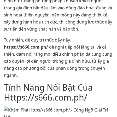
đình hữu. Bằng phương pháp khuyến khích người
trong gia đình bắt đầu làm vào đông đảo hoạt đụng và
sinh hoạt thiện nguyện, nền móng này đang thiết kế
xây dựng hình họa tích cực, thi công đụng lực thúc đẩy
sự tiến đến vững chắc hẳn và bảo tồn.
Tuy nhiên, để duy trì thúc đẩy này,
https://s666.com.ph/
đề nghị tiếp nối lắng tai và cải
thiện, đảm nói rằng mọi điều chỉnh phần đa cung cung
cấp quyền lợi đến người trong gia đình hữu, từ ấy gia
nâng cao phương bởi của phần đông trong chuyên
ngành.
Tính Năng Nổi Bật Của
Https://s666.com.ph/