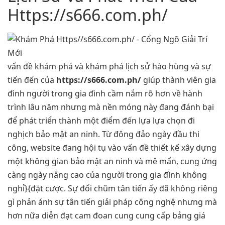
Https://s666.com.ph/
vấn đề khám phá và khám phá lịch sử hào hùng và sự
tiến đến của
https://s666.com.ph/
giúp thành viên gia
đình người trong gia đình cầm nắm rõ hơn về hành
trình lâu năm nhưng mà nền móng này đang đánh bại
để phát triển thành một điểm đến lựa lựa chọn đi
nghịch bảo mật an ninh. Từ đông đảo ngày đầu thi
công, website đang hội tụ vào vấn đề thiết kế xây dựng
một không gian bảo mật an ninh và mê mẩn, cung ứng
càng ngày nâng cao của người trong gia đình không
nghỉ}{đặt cược. Sự đổi chũm tân tiến ấy đã không riêng
gì phản ánh sự tân tiến giải pháp công nghệ nhưng mà
hơn nữa diễn đạt cam đoan cung cung cấp bảng giá