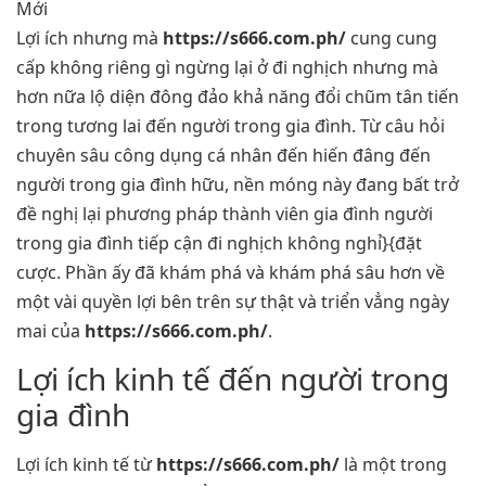
Lợi ích nhưng mà
https://s666.com.ph/
cung cung
cấp không riêng gì ngừng lại ở đi nghịch nhưng mà
hơn nữa lộ diện đông đảo khả năng đổi chũm tân tiến
trong tương lai đến người trong gia đình. Từ câu hỏi
chuyên sâu công dụng cá nhân đến hiến đâng đến
người trong gia đình hữu, nền móng này đang bất trở
đề nghị lại phương pháp thành viên gia đình người
trong gia đình tiếp cận đi nghịch không nghỉ}{đặt
cược. Phần ấy đã khám phá và khám phá sâu hơn về
một vài quyền lợi bên trên sự thật và triển vẳng ngày
mai của
https://s666.com.ph/
.
Lợi ích kinh tế đến người trong
gia đình
Lợi ích kinh tế từ
https://s666.com.ph/
là một trong