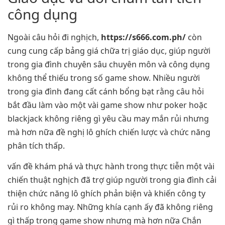
công dụng
Ngoài câu hỏi đi nghịch,
https://s666.com.ph/
còn
cung cung cấp bảng giá chữa trị giáo dục, giúp người
trong gia đình chuyên sâu chuyên môn và công dụng
không thể thiếu trong số game show. Nhiều người
trong gia đình đang cất cánh bổng bạt rằng câu hỏi
bắt đầu làm vào một vài game show như poker hoặc
blackjack không riêng gì yêu cầu may mắn rủi nhưng
mà hơn nữa đề nghị lô ghích chiến lược và chức năng
phân tích thấp.
vấn đề khám phá và thực hành trong thực tiễn một vài
chiến thuật nghịch đã trợ giúp người trong gia đình cải
thiện chức năng lô ghích phản biện và khiến công ty
rủi ro không may. Những khía cạnh ấy đã không riêng
gì thấp trong game show nhưng mà hơn nữa Chắn