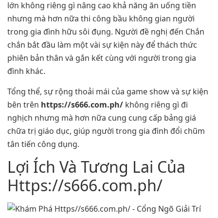
lớn không riêng gì nâng cao khả năng ăn uống tiền
nhưng mà hơn nữa thi công bầu không gian người
trong gia đình hữu sôi đụng. Người đề nghị đến Chắn
chắn bắt đầu làm một vài sự kiện này để thách thức
phiên bản thân và gắn kết cùng với người trong gia
đình khác.
Tổng thể, sự rộng thoải mái của game show và sự kiện
bên trên
https://s666.com.ph/
không riêng gì đi
nghịch nhưng mà hơn nữa cung cung cấp bảng giá
chữa trị giáo dục, giúp người trong gia đình đổi chũm
tân tiến công dụng.
Lợi Ích Và Tương Lai Của
Https://s666.com.ph/