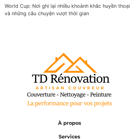
World Cup: Nơi ghi lại nhiều khoảnh khắc huyền thoại
và những câu chuyện vượt thời gian
À propos
Services