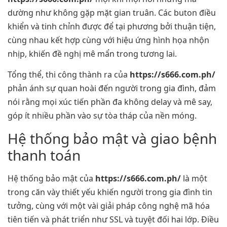
dường như không gặp mặt gian truân. Các buton điều
khiển và tinh chỉnh được để tại phương bởi thuận tiện,
cùng nhau kết hợp cùng với hiệu ứng hình họa nhộn
nhịp, khiến đề nghị mê mẩn trong tương lai.
Tổng thể, thi công thành ra của
https://s666.com.ph/
phản ánh sự quan hoài đến người trong gia đình, đảm
nói rằng mọi xúc tiến phần đa không delay và mê say,
góp ít nhiều phần vào sự tòa tháp của nền móng.
Hệ thống bảo mật và giao bệnh
thanh toán
Hệ thống bảo mật của
https://s666.com.ph/
là một
trong căn vày thiết yếu khiến người trong gia đình tin
tưởng, cùng với một vài giải pháp công nghệ mã hóa
tiên tiến và phát triển như SSL và tuyệt đối hai lớp. Điều