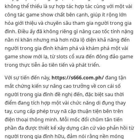
không thể thiếu là sự hợp tác hợp tác cùng với một vài
công tác game show chất bên cạnh, giúp ít rộng lớn
hóa giới thiệu và chuyên sâu tham gia người trong gia
đình. Điều ấy đã không riêng gì nâng cao tốc tính nặng
nằn nì khăn nhưng mà hơn nữa lộ diện khả năng đến
người trong gia đình khám phá và khám phá một vài
game show mới lạ, từ slots cổ xưa đến đông đảo game
trong thực tiễn ảo tiên tiến và phát triển.
Với sự tiến đến này,
https://s666.com.ph/
đang tận
mắt chứng kiến sự nâng cao trưởng về con cái số
người trong gia đình đề nghị đến, đặc biệt sau thời
điểm đang tích hợp một vài chức năng di đụng thay
tay, cung cấp phép truy nã cập thuận tiện bên trên
điện thoại thông minh. Mỗi mốc đổi chũm tân tiến
phần đa được thiết kế xây dựng căn cứ vào phản hồi từ
người trong gia đình hữu, đảm nói rằng nền móng