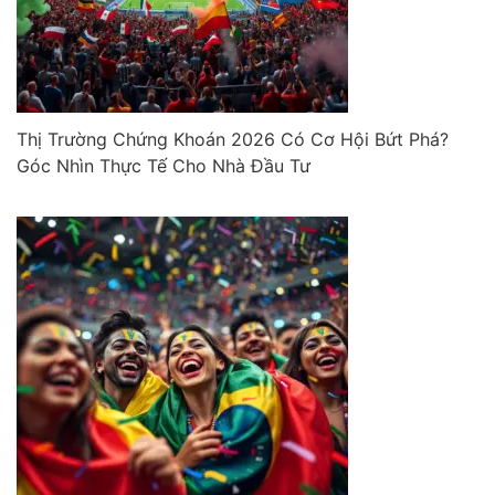
Thị Trường Chứng Khoán 2026 Có Cơ Hội Bứt Phá?
Góc Nhìn Thực Tế Cho Nhà Đầu Tư