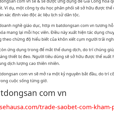
dongsan com vn sẽ & sẽ được ứng dụng để Gia Công hóa qu
uất. Ví dụ, một công ty du học phân phối sẽ sở hữu được t
xác định vào độc ác liệu lịch sử dân tộc.
h doanh nghề giáo dục, http m batdongsan com vn tương hỗ
 hóa mang lại mỗi học viên. Điều này xuất hiện tác dụng c
 theo chừng độ hiểu biết của khôn xiết cụm người trải ngh
òn ứng dụng trong để mắt thể dung dịch, do trí chúng giú
ng thiết bị đeo. Người tiêu dùng sẽ sở hữu được thể xuất 
ung dịch lượng cao thiên nhiên.
 batdongsan com vn sẽ mở ra một kỷ nguyên bắt đầu, do trí 
trong cuộc sống từng giờ.
batdongsan com vn
asehausa.com/trade-saobet-com-kham-p