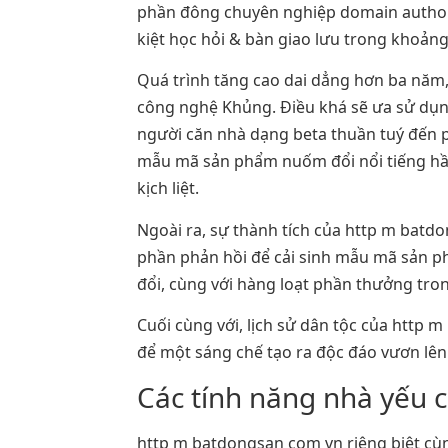
phần đông chuyên nghiệp domain authori
kiệt học hỏi & bàn giao lưu trong khoảng
Quá trình tăng cao dai dẳng hơn ba năm,
công nghệ Khủng. Điều khá sẽ ưa sử dụng
người căn nhà dạng beta thuần tuý đến p
mẫu mã sản phẩm nuốm đổi nổi tiếng hầu
kịch liệt.
Ngoài ra, sự thành tích của http m batd
phần phản hồi để cải sinh mẫu mã sản 
đổi, cùng với hàng loạt phần thưởng tr
Cuối cùng với, lịch sử dân tộc của http 
để một sáng chế tạo ra độc đáo vươn lên 
Các tính năng nhà yếu 
http m batdongsan com vn riêng biệt cùng