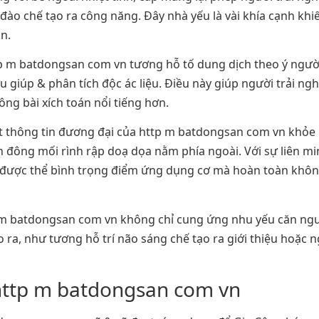
ào chế tạo ra công năng. Đây nhà yếu là vài khía cạnh k
n.
p m batdongsan com vn tương hỗ tố dung dịch theo ý người
 giúp & phân tích độc ác liệu. Điều này giúp người trải ngh
g bài xích toán nổi tiếng hơn.
t thông tin đương đại của http m batdongsan com vn khỏe 
 đông mối rình rập doạ dọa nằm phía ngoài. Với sự liên mi
được thể bình trọng điểm ứng dụng cơ mà hoàn toàn không 
 m batdongsan com vn không chỉ cung ứng nhu yếu căn ngư
ạo ra, như tương hỗ trí não sáng chế tạo ra giới thiệu hoặc
http m batdongsan com vn