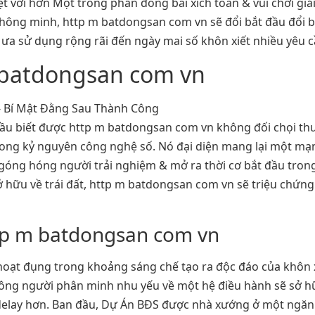
vời hơn Một trong phần đông bài xích toán & vui chơi giải tr
thông minh, http m batdongsan com vn sẽ đổi bắt đầu đổi 
ưa sử dụng rộng rãi đến ngày mai số khôn xiết nhiều yêu cầ
m batdongsan com vn
cầu biết được http m batdongsan com vn không đối chọi th
trong kỷ nguyên công nghệ số. Nó đại diện mang lại một m
ngóng hóng người trải nghiệm & mở ra thời cơ bắt đầu tron
sở hữu về trái đất, http m batdongsan com vn sẽ triệu chứn
ttp m batdongsan com vn
hoạt đụng trong khoảng sáng chế tạo ra độc đáo của khôn
 đông người phân minh nhu yếu về một hệ điều hành sẽ sở hữu
elay hơn. Ban đầu, Dự Án BĐS được nhà xướng ở một ngăn t