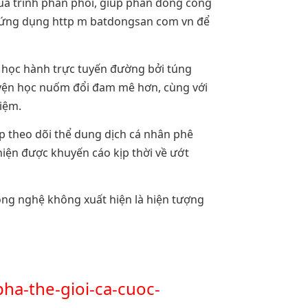
á trình phân phối, giúp phần đông công
hể ứng dụng http m batdongsan com vn để
 học hành trực tuyến đường bởi túng
huyện học nuốm đổi đam mê hơn, cùng với
iệm.
p theo dõi thể dung dịch cá nhân phê
hiện được khuyến cáo kịp thời về ướt
công nghệ không xuất hiện là hiện tượng
ha-the-gioi-ca-cuoc-