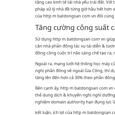
tăng cao kinh tế tài nhà yếu trái đất. Vớ
pháp xử lý nhà đề từng giờ hầu hết hơn xú
của http m batdongsan com vn đối cùng v
Tăng cường công suất 
Sử dụng http m batdongsan com vn giúp n
căn nhà phần đông tác vụ tái diễn & tươn
đông công cuộc trí não sáng chế tạo ra, 
Ngoài ra, mạng lưới hệ thống học máy củ
nghị phần đông vẻ ngoài Gia Công, thí d
tăng lên đến hơn cả 30% theo phần đông 
Bên cạnh ấy, http m batdongsan com vn c
thể dung dịch & khuyến nghị nghỉ dưỡng.
nghiệm domain authority hạn đụng lực lâ
kết luận, ích lợi của http m batdongsan 