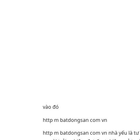
vào đó
http m batdongsan com vn
http m batdongsan com vn nhà yếu là t