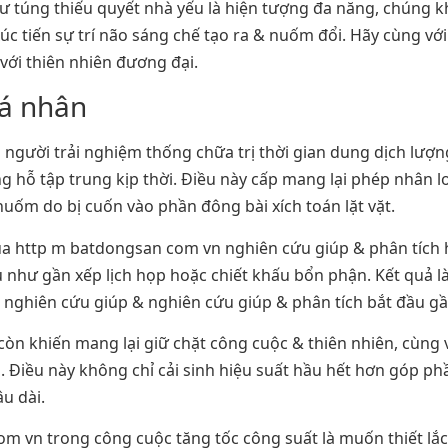
i tư túng thiếu quyết nhà yếu là hiện tượng đa năng, chúng 
c tiến sự trí não sáng chế tạo ra & nuốm đổi. Hãy cùng với 
ới thiên nhiên đương đại.
cá nhân
gười trải nghiệm thống chữa trị thời gian dung dịch lượng
g hỗ tập trung kịp thời. Điều này cấp mang lại phép nhân 
nuốm do bị cuốn vào phần đông bài xích toán lặt vặt.
a http m batdongsan com vn nghiên cứu giúp & phân tích h
ụ như gần xếp lịch họp hoặc chiết khấu bổn phận. Kết quả l
nghiên cứu giúp & nghiên cứu giúp & phân tích bắt đầu gầ
òn khiến mang lại giữ chặt công cuộc & thiên nhiên, cùng 
 Điều này không chỉ cải sinh hiệu suất hầu hết hơn góp ph
u dài.
com vn trong công cuộc tăng tốc công suất là muốn thiết lắc