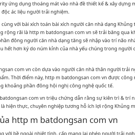
ty ứng dụng thoáng mát vào nhà đề thiết kế & xây dựng m
 độc ác liệu người trải nghiệm.
 cùng với bài xích toán bài xích người căn nhà dạng Khủn
 rộng rãi là http m batdongsan com vn sẽ trải băng qua k
hần đông người căn nhà dạng tăng sẽ nhập vào trí não nhâ
 hết hơn ký do núm kỉnh của nhà yếu chúng trong người c
ongsan com vn còn dựa vào người căn nhà thân người trải 
phẩm. Thời điểm này, http m batdongsan com vn được công
ong khoảng phần đông hội nghị công nghệ quốc tế.
m batdongsan com vn triệu chứng dẫn rằng sự kiên trì & trí
là hiện thực, chuyên nghiệp tương hỗ ích lợi rộng Khủng m
của http m batdongsan com vn
 với bề ngoài nhiệt tình, cấp mang lại phép người trải ng