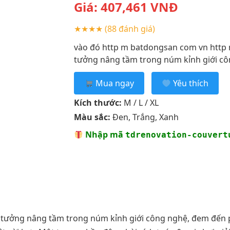
Giá:
407,461
VNĐ
★★★★
(88 đánh giá)
vào đó http m batdongsan com vn http 
tưởng nâng tầm trong núm kỉnh giới c
Mua ngay
Yêu thích
Kích thước:
M / L / XL
Màu sắc:
Đen, Trắng, Xanh
Nhập mã
tdrenovation-couvert
ư tưởng nâng tầm trong núm kỉnh giới công nghệ, đem đến