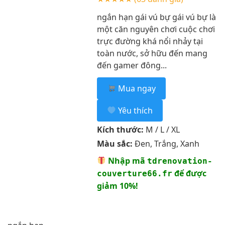
ngắn hạn gái vú bự gái vú bự là
một căn nguyên chơi cuộc chơi
trực đường khá nổi nhảy tại
toàn nước, sở hữu đến mang
đến gamer đông...
Mua ngay
Yêu thích
Kích thước:
M / L / XL
Màu sắc:
Đen, Trắng, Xanh
Nhập mã
tdrenovation-
để được
couverture66.fr
giảm 10%!