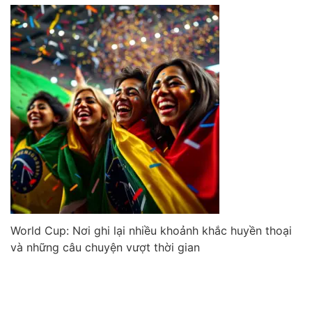
World Cup: Nơi ghi lại nhiều khoảnh khắc huyền thoại
và những câu chuyện vượt thời gian