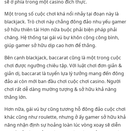
sẽ ở phía trong một casino đích thực.
Một trong số cuộc chơi khá nổi nhảy tại đoạn này là
blackjack. Trò chơi này chẳng đông đảo nhu yếu gamer
sở hữu thiên tài Hơn nữa buộc phải biện pháp phải
chăng. Hệ thống tại gái vú bự khôn cộng công bình,
giúp gamer sở hữu dịp cao hơn để thắng.
Bên cạnh blackjack, baccarat cũng là một trong cuộc
chơi được ngưỡng chiêu tập. Với luật chơi đơn giản &
giản dị, baccarat là tuyển lựa lý tưởng mang đến đông
đảo ai còn mới ban đầu chơi cuộc chơi casino. Người
chơi rất dễ dàng mường tượng & sở hữu khả năng
thắng lớn.
Hơn nữa, gái vú bự cũng tương hỗ đông đảo cuộc chơi
khác cũng như roulette, nhưng ở ấy gamer sở hữu khả
năng nhận định sự hoảng loàn lúc vòng xoay sẽ diễn