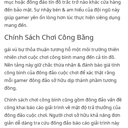
mục hoặc đông đảo tín đồ trắc trở nào khác cửa hàng
đến bảo mật. Sự nhậy bén & am hiểu của đội ngũ này
giúp gamer yên ổn lòng hơn lúc thực hiện siêng dụng
mang đến.
Chính Sách Chơi Công Bằng
gái vú bự thỏa thuận tương hỗ một môi trường thiên
nhiên chơi cuộc chơi công bình mang đến cả tín đồ.
Nền tảng này giữ chắc thừa nhận & đánh báo giá tính
công bình của đông đảo cuộc chơi để xác thật rằng
mỗi gamer đông đảo sở hữu dịp thành phầm tương
đồng.
Chính sách chơi công bình cũng gồm đông đảo vấn đề
công khai báo cáo giải trình về mật độ trả thưởng của
đông đảo cuộc chơi. Người chơi sở hữu khả năng đơn
giản dễ dàng tra cứu đông đảo báo cáo giải trình này