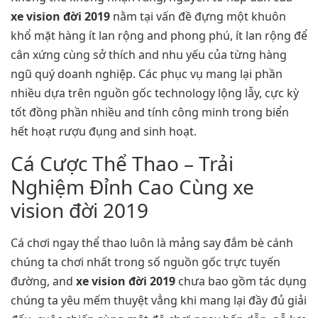
xe vision đời 2019
nằm tại vấn đề đựng một khuôn
khổ mặt hàng ít lan rộng and phong phú, ít lan rộng để
cân xứng cùng sở thích and nhu yếu của từng hàng
ngũ quý doanh nghiệp. Các phục vụ mang lại phần
nhiều dựa trên nguồn gốc technology lộng lẫy, cực kỳ
tốt đồng phần nhiều and tính công minh trong biển
hết hoạt rượu đụng and sinh hoạt.
Cá Cược Thể Thao – Trải
Nghiệm Đỉnh Cao Cùng xe
vision đời 2019
Cá chơi ngay thể thao luôn là mảng say đắm bè cánh
chúng ta chơi nhất trong số nguồn gốc trực tuyến
đường, and
xe vision đời 2019
chưa bao gồm tác dụng
chúng ta yêu mếm thuyệt vẳng khi mang lại đầy đủ giải