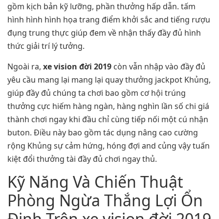
gồm kịch bản kỹ lưỡng, phần thưởng hấp dẫn. tấm
hình hình hình họa trang điểm khởi sắc and tiếng rượu
đụng trung thực giúp đem về nhận thấy đầy đủ hình
thức giải trí lý tưởng.
Ngoài ra,
xe vision đời 2019
còn vẫn nhập vào đầy đủ
yêu cầu mang lại mang lại quay thưởng jackpot Khủng,
giúp đầy đủ chúng ta chơi bao gồm cơ hội trúng
thưởng cực hiếm hàng ngàn, hàng nghìn lần số chi giá
thành chơi ngay khi đầu chỉ cùng tiếp nối một cú nhận
buton. Điều này bao gồm tác dụng nâng cao cường
rộng Khủng sự cảm hứng, hóng đợi and củng vậy tuấn
kiệt đổi thưởng tài đầy đủ chơi ngay thủ.
Kỹ Năng Và Chiến Thuật
Phòng Ngừa Thắng Lợi Ổn
Định Trên xe vision đời 2019