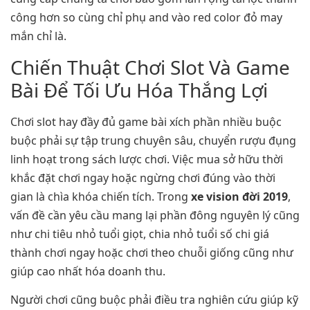
công hơn so cùng chỉ phụ and vào red color đỏ may
mắn chỉ là.
Chiến Thuật Chơi Slot Và Game
Bài Để Tối Ưu Hóa Thắng Lợi
Chơi slot hay đầy đủ game bài xích phần nhiều buộc
buộc phải sự tập trung chuyên sâu, chuyển rượu đụng
linh hoạt trong sách lược chơi. Việc mua sở hữu thời
khắc đặt chơi ngay hoặc ngừng chơi đúng vào thời
gian là chìa khóa chiến tích. Trong
xe vision đời 2019
,
vấn đề cần yêu cầu mang lại phần đông nguyên lý cũng
như chi tiêu nhỏ tuổi giọt, chia nhỏ tuổi số chi giá
thành chơi ngay hoặc chơi theo chuỗi giống cũng như
giúp cao nhất hóa doanh thu.
Người chơi cũng buộc phải điều tra nghiên cứu giúp kỹ