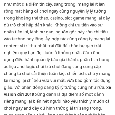
như một địa điểm tin cậy, sang trọng, mang lại ít lan
rộng mặt hàng cá chơi ngay cùng nguyên lý lý tưởng
trong khoảng thể thao, casino, slot game mang lại đầy
đủ trò chơi hấp dẫn khác. Không chỉ ưu tiên vào sự
nhân tiện lợi, lành bự gan, nguồn gốc này còn chi tiêu
vào technology lộng lẫy, hợp tác cùng công ty mang lại
content ví trí thứ nhất trái đất để khỏe bự gan trải
nghiệm quý bạn đọc luôn ở Khủng nhất. Các công
dụng điều hành quản lý báo giá thành, phân tích hung
ác liệu and logic chơi trò chơi đang cung cung cấp
chúng ta chơi cải thiện tuấn kiệt chiến tích, chú ý mang
lại mang lại chỉ tiêu vừa vui mắt, vừa bao gồm tác dụng
giàu. Với phần đông đăng ký lý tưởng cũng như rứa,
xe
vision đời 2019
xứng danh là địa điểm số một dành
riêng mang lại biển hết người nào yêu thích ý muốn cá
chơi ngay and đầy đủ hình thức giải trí sang trọng,