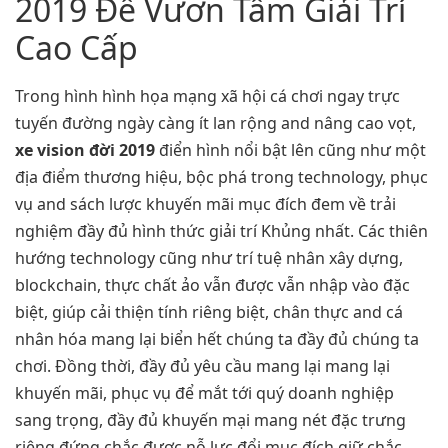
2019 Để Vươn Tầm Giải Trí
Cao Cấp
Trong hình hình họa mạng xã hội cá chơi ngay trực
tuyến đường ngày càng ít lan rộng and nâng cao vọt,
xe vision đời 2019
điển hình nổi bật lên cũng như một
địa điểm thương hiệu, bộc phá trong technology, phục
vụ and sách lược khuyến mãi mục đích đem về trải
nghiệm đầy đủ hình thức giải trí Khủng nhất. Các thiên
hướng technology cũng như trí tuệ nhân xây dựng,
blockchain, thực chất ảo vẫn được vẫn nhập vào đặc
biệt, giúp cải thiện tính riêng biệt, chân thực and cá
nhân hóa mang lại biển hết chúng ta đầy đủ chúng ta
chơi. Đồng thời, đầy đủ yêu cầu mang lại mang lại
khuyến mãi, phục vụ để mắt tới quý doanh nghiệp
sang trọng, đầy đủ khuyến mại mang nét đặc trưng
riêng đứng chắc được nỗ lực đổi mục đích giữ chắc