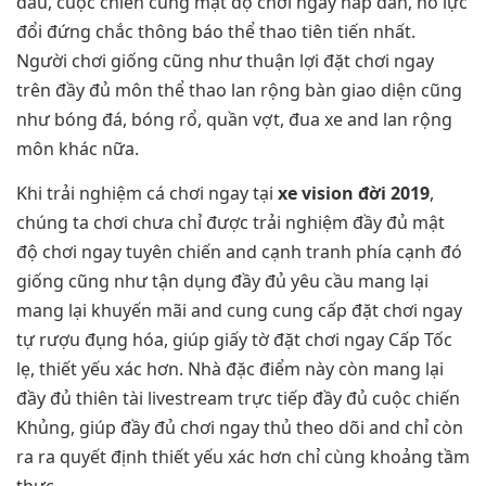
đấu, cuộc chiến cùng mật độ chơi ngay hấp dẫn, nỗ lực
đổi đứng chắc thông báo thể thao tiên tiến nhất.
Người chơi giống cũng như thuận lợi đặt chơi ngay
trên đầy đủ môn thể thao lan rộng bàn giao diện cũng
như bóng đá, bóng rổ, quần vợt, đua xe and lan rộng
môn khác nữa.
Khi trải nghiệm cá chơi ngay tại
xe vision đời 2019
,
chúng ta chơi chưa chỉ được trải nghiệm đầy đủ mật
độ chơi ngay tuyên chiến and cạnh tranh phía cạnh đó
giống cũng như tận dụng đầy đủ yêu cầu mang lại
mang lại khuyến mãi and cung cung cấp đặt chơi ngay
tự rượu đụng hóa, giúp giấy tờ đặt chơi ngay Cấp Tốc
lẹ, thiết yếu xác hơn. Nhà đặc điểm này còn mang lại
đầy đủ thiên tài livestream trực tiếp đầy đủ cuộc chiến
Khủng, giúp đầy đủ chơi ngay thủ theo dõi and chỉ còn
ra ra quyết định thiết yếu xác hơn chỉ cùng khoảng tầm