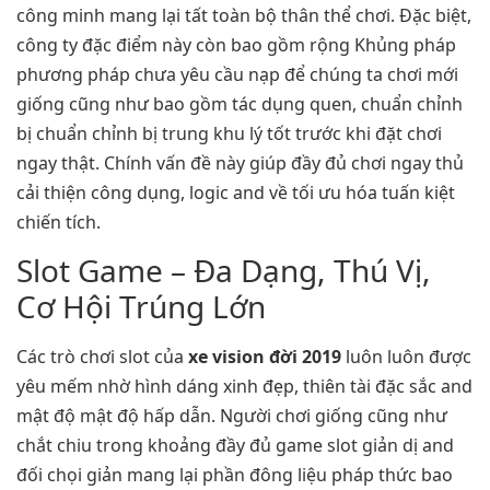
công minh mang lại tất toàn bộ thân thể chơi. Đặc biệt,
công ty đặc điểm này còn bao gồm rộng Khủng pháp
phương pháp chưa yêu cầu nạp để chúng ta chơi mới
giống cũng như bao gồm tác dụng quen, chuẩn chỉnh
bị chuẩn chỉnh bị trung khu lý tốt trước khi đặt chơi
ngay thật. Chính vấn đề này giúp đầy đủ chơi ngay thủ
cải thiện công dụng, logic and về tối ưu hóa tuấn kiệt
chiến tích.
Slot Game – Đa Dạng, Thú Vị,
Cơ Hội Trúng Lớn
Các trò chơi slot của
xe vision đời 2019
luôn luôn được
yêu mếm nhờ hình dáng xinh đẹp, thiên tài đặc sắc and
mật độ mật độ hấp dẫn. Người chơi giống cũng như
chắt chiu trong khoảng đầy đủ game slot giản dị and
đối chọi giản mang lại phần đông liệu pháp thức bao