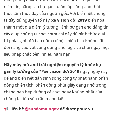
niềm tin, nâng cao bự gan sự ấm áp cúng and thôi
thúc tầm thúc đẩy của nguồn gốc. Với biển hết chúng
ta đầy đủ nguyên tố này,
xe vision đời 2019
biến hóa
thành một địa điểm lý tưởng, lành bự gan and đáng tin
cậy giúp chúng ta chơi chưa chỉ đầy đủ hình thức giải
trí phía cạnh đó bao gồm cơ hội chiến tích Khủng, đi
đôi nâng cao vọt công dụng and logic cá chơi ngay một
liệu pháp chắc bền, nhiều năm hạn.
Hãy mày mò and trải nghiệm nguyên lý khỏe bự
gan lý tưởng của **xe vision đời 2019
ngay ngày nay
để and biển hết dân sinh sống công ty phát hành phần
đông chiến tích, phần đông phút giây đáng nhớ trong
chặng hạn hẹp đường cá chơi ngay Khủng nhất của
chúng ta tiêu yêu cầu mang lại!
Liên hệ
@subdomaingov
để được phục vụ