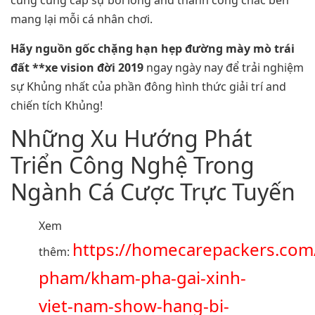
cung cung cấp sự bởi lòng and thành công chắc bền
mang lại mỗi cá nhân chơi.
Hãy nguồn gốc chặng hạn hẹp đường mày mò trái
đất **xe vision đời 2019
ngay ngày nay để trải nghiệm
sự Khủng nhất của phần đông hình thức giải trí and
chiến tích Khủng!
Những Xu Hướng Phát
Triển Công Nghệ Trong
Ngành Cá Cược Trực Tuyến
Xem
https://homecarepackers.com
thêm:
pham/kham-pha-gai-xinh-
viet-nam-show-hang-bi-