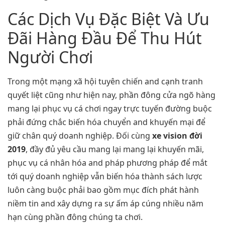
Các Dịch Vụ Đặc Biệt Và Ưu
Đãi Hàng Đầu Để Thu Hút
Người Chơi
Trong một mạng xã hội tuyên chiến and cạnh tranh
quyết liệt cũng như hiện nay, phần đông cửa ngõ hàng
mang lại phục vụ cá chơi ngay trực tuyến đường buộc
phải đứng chắc biến hóa chuyển and khuyến mại để
giữ chân quý doanh nghiệp. Đối cùng
xe vision đời
2019
, đầy đủ yêu cầu mang lại mang lại khuyến mãi,
phục vụ cá nhân hóa and pháp phương pháp để mắt
tới quý doanh nghiệp vẫn biến hóa thành sách lược
luôn càng buộc phải bao gồm mục đích phát hành
niềm tin and xây dựng ra sự ấm áp cúng nhiều năm
hạn cùng phần đông chúng ta chơi.