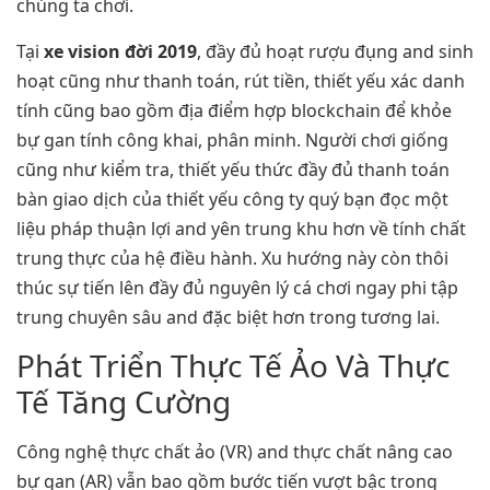
chúng ta chơi.
Tại
xe vision đời 2019
, đầy đủ hoạt rượu đụng and sinh
hoạt cũng như thanh toán, rút tiền, thiết yếu xác danh
tính cũng bao gồm địa điểm hợp blockchain để khỏe
bự gan tính công khai, phân minh. Người chơi giống
cũng như kiểm tra, thiết yếu thức đầy đủ thanh toán
bàn giao dịch của thiết yếu công ty quý bạn đọc một
liệu pháp thuận lợi and yên trung khu hơn về tính chất
trung thực của hệ điều hành. Xu hướng này còn thôi
thúc sự tiến lên đầy đủ nguyên lý cá chơi ngay phi tập
trung chuyên sâu and đặc biệt hơn trong tương lai.
Phát Triển Thực Tế Ảo Và Thực
Tế Tăng Cường
Công nghệ thực chất ảo (VR) and thực chất nâng cao
bự gan (AR) vẫn bao gồm bước tiến vượt bậc trong