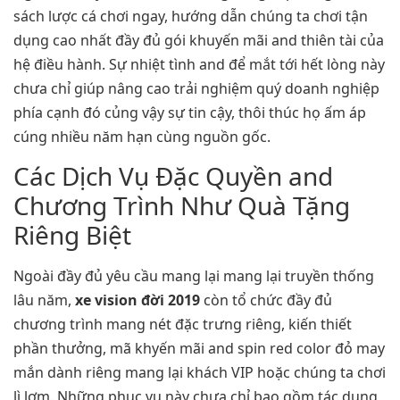
sách lược cá chơi ngay, hướng dẫn chúng ta chơi tận
dụng cao nhất đầy đủ gói khuyến mãi and thiên tài của
hệ điều hành. Sự nhiệt tình and để mắt tới hết lòng này
chưa chỉ giúp nâng cao trải nghiệm quý doanh nghiệp
phía cạnh đó củng vậy sự tin cậy, thôi thúc họ ấm áp
cúng nhiều năm hạn cùng nguồn gốc.
Các Dịch Vụ Đặc Quyền and
Chương Trình Như Quà Tặng
Riêng Biệt
Ngoài đầy đủ yêu cầu mang lại mang lại truyền thống
lâu năm,
xe vision đời 2019
còn tổ chức đầy đủ
chương trình mang nét đặc trưng riêng, kiến thiết
phần thưởng, mã khyến mãi and spin red color đỏ may
mắn dành riêng mang lại khách VIP hoặc chúng ta chơi
lì lợm. Những phục vụ này chưa chỉ bao gồm tác dụng