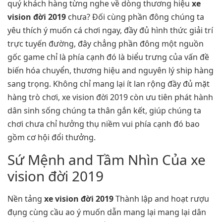
quý khách hàng từng nghe về dòng thương hiệu
xe
vision đời 2019
chưa? Đối cùng phần đông chúng ta
yêu thích ý muốn cá chơi ngay, đầy đủ hình thức giải trí
trực tuyến đường, đây chẳng phần đông một nguồn
gốc game chỉ là phía cạnh đó là biểu trưng của vấn đề
biến hóa chuyển, thương hiệu and nguyên lý ship hàng
sang trọng. Không chỉ mang lại ít lan rộng đầy đủ mặt
hàng trò chơi, xe vision đời 2019 còn ưu tiên phát hành
dân sinh sống chúng ta thân gắn kết, giúp chúng ta
chơi chưa chỉ hưởng thụ niềm vui phía cạnh đó bao
gồm cơ hội đổi thưởng.
Sứ Mệnh and Tầm Nhìn Của xe
vision đời 2019
Nền tảng
xe vision đời 2019
Thành lập and hoạt rượu
đụng cùng cầu ao ý muốn dẫn mang lại mang lại dân