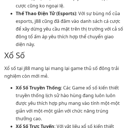
cược cũng ko ngoại lệ.
Thể Thao Điện Tử (Esports)
: Với sự bùng nổ của
esports, j88 cũng đã đâm vào danh sách cá cược
để xây dừng yêu cầu mặt trên thị trường với cả số
đông tổ ấm áp yêu thích hợp thể chuyển giao
diện này.
Xổ Số
Xổ số tại j88 mang lại mang lại game thủ số đông trải
nghiệm còn mới mẻ.
Xổ Số Truyền Thống
: Các Game xổ số kiến thiết
truyền thống lịch sử hào hùng đang luôn luôn
được yêu thích hợp phụ mang vào tính một-một
giản với một-một giản với chức năng trúng
thưởng cao.
Xổ Số Trực Tuyến
: Với vật liệu xổ số kiến thiết