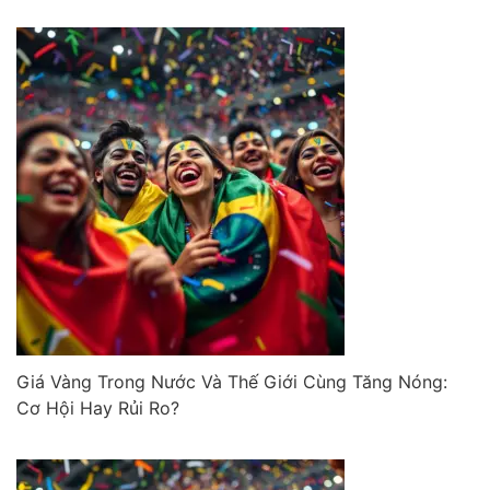
Giá Vàng Trong Nước Và Thế Giới Cùng Tăng Nóng:
Cơ Hội Hay Rủi Ro?