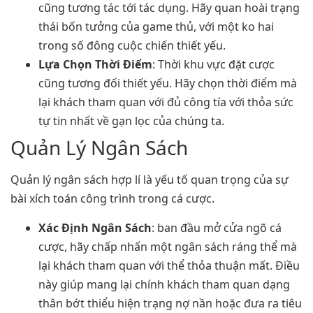
cũng tương tác tới tác dụng. Hãy quan hoài trạng
thái bốn tưởng của game thủ, với một ko hai
trong số đông cuộc chiến thiết yếu.
Lựa Chọn Thời Điểm
: Thời khu vực đặt cược
cũng tương đối thiết yếu. Hãy chọn thời điểm mà
lại khách tham quan với đủ công tía với thỏa sức
tự tin nhất về gạn lọc của chúng ta.
Quản Lý Ngân Sách
Quản lý ngân sách hợp lí là yếu tố quan trọng của sự
bài xích toán công trình trong cá cược.
Xác Định Ngân Sách
: ban đầu mở cửa ngõ cá
cược, hãy chấp nhấn một ngân sách ráng thể mà
lại khách tham quan với thể thỏa thuận mất. Điều
này giúp mang lại chính khách tham quan dạng
thân bớt thiểu hiện trạng nợ nần hoặc đưa ra tiêu