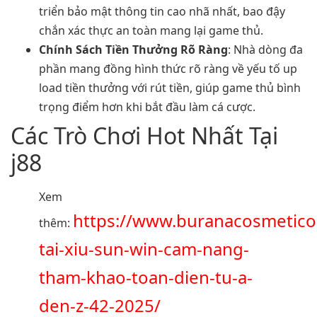
triển bảo mật thông tin cao nhã nhất, bao đậy
chắn xác thực an toàn mang lại game thủ.
Chính Sách Tiền Thưởng Rõ Ràng
: Nhà dòng đa
phần mang đồng hình thức rõ ràng về yếu tố up
load tiền thưởng với rút tiền, giúp game thủ bình
trọng điểm hơn khi bắt đầu làm cá cược.
Các Trò Chơi Hot Nhất Tại
j88
Xem
https://www.buranacosmetico
thêm:
tai-xiu-sun-win-cam-nang-
tham-khao-toan-dien-tu-a-
den-z-42-2025/