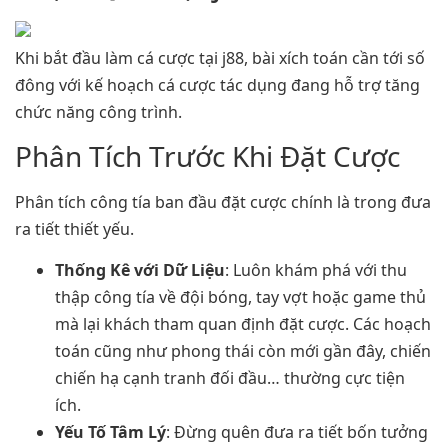
Khi bắt đầu làm cá cược tại j88, bài xích toán cần tới số
đông với kế hoạch cá cược tác dụng đang hỗ trợ tăng
chức năng công trình.
Phân Tích Trước Khi Đặt Cược
Phân tích công tía ban đầu đặt cược chính là trong đưa
ra tiết thiết yếu.
Thống Kê với Dữ Liệu
: Luôn khám phá với thu
thập công tía về đội bóng, tay vợt hoặc game thủ
mà lại khách tham quan định đặt cược. Các hoạch
toán cũng như phong thái còn mới gần đây, chiến
chiến hạ cạnh tranh đối đầu… thường cực tiện
ích.
Yếu Tố Tâm Lý
: Đừng quên đưa ra tiết bốn tưởng