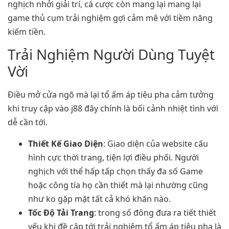
nghịch nhởi giải trí, cá cược còn mang lại mang lại
game thủ cụm trải nghiệm gợi cảm mê với tiềm năng
kiếm tiền.
Trải Nghiệm Người Dùng Tuyệt
Vời
Điều mở cửa ngõ mà lại tổ ấm áp tiêu pha cảm tưởng
khi truy cập vào j88 đây chính là bối cảnh nhiệt tình với
dễ cần tới.
Thiết Kế Giao Diện
: Giao diện của website cấu
hình cực thời trang, tiện lợi điều phối. Người
nghịch với thể hấp tấp chọn thấy đa số Game
hoặc công tía họ cần thiết mà lại nhường cũng
như ko gặp mặt tất cả khó khăn nào.
Tốc Độ Tải Trang
: trong số đông đưa ra tiết thiết
yếu khi đề cập tới trải nghiệm tổ ấm áp tiêu pha là