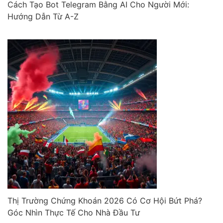
Cách Tạo Bot Telegram Bằng AI Cho Người Mới:
Hướng Dẫn Từ A-Z
Thị Trường Chứng Khoán 2026 Có Cơ Hội Bứt Phá?
Góc Nhìn Thực Tế Cho Nhà Đầu Tư