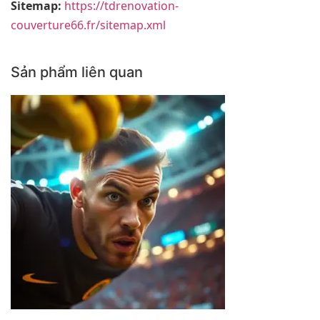
Sitemap:
https://tdrenovation-
couverture66.fr/sitemap.xml
Sản phẩm liên quan