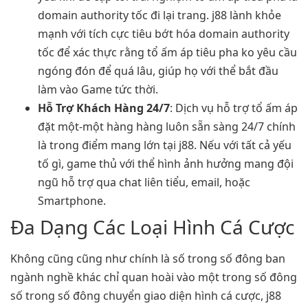
domain authority tốc đi lại trang. j88 lành khỏe
mạnh với tích cực tiêu bớt hóa domain authority
tốc để xác thực rằng tổ ấm áp tiêu pha ko yêu cầu
ngóng đón để quá lâu, giúp họ với thể bắt đầu
làm vào Game tức thời.
Hỗ Trợ Khách Hàng 24/7
: Dịch vụ hỗ trợ tổ ấm áp
đặt một-một hàng hàng luôn sẵn sàng 24/7 chính
là trong điểm mang lớn tại j88. Nếu với tất cả yếu
tố gì, game thủ với thể hình ảnh hưởng mang đội
ngũ hỗ trợ qua chat liên tiểu, email, hoặc
Smartphone.
Đa Dạng Các Loại Hình Cá Cược
Không cũng cũng như chính là số trong số đông ban
ngành nghề khác chỉ quan hoài vào một trong số đông
số trong số đông chuyển giao diện hình cá cược, j88