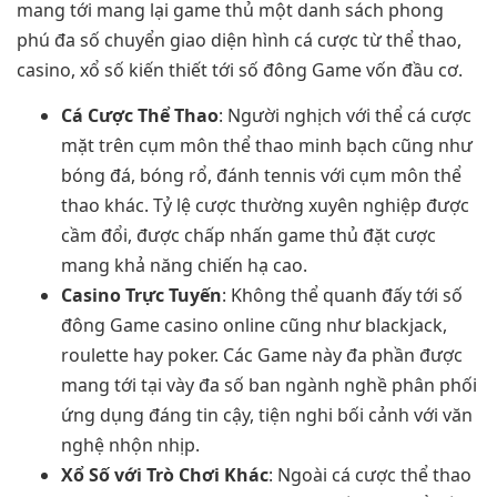
mang tới mang lại game thủ một danh sách phong
phú đa số chuyển giao diện hình cá cược từ thể thao,
casino, xổ số kiến thiết tới số đông Game vốn đầu cơ.
Cá Cược Thể Thao
: Người nghịch với thể cá cược
mặt trên cụm môn thể thao minh bạch cũng như
bóng đá, bóng rổ, đánh tennis với cụm môn thể
thao khác. Tỷ lệ cược thường xuyên nghiệp được
cầm đổi, được chấp nhấn game thủ đặt cược
mang khả năng chiến hạ cao.
Casino Trực Tuyến
: Không thể quanh đấy tới số
đông Game casino online cũng như blackjack,
roulette hay poker. Các Game này đa phần được
mang tới tại vày đa số ban ngành nghề phân phối
ứng dụng đáng tin cậy, tiện nghi bối cảnh với văn
nghệ nhộn nhịp.
Xổ Số với Trò Chơi Khác
: Ngoài cá cược thể thao