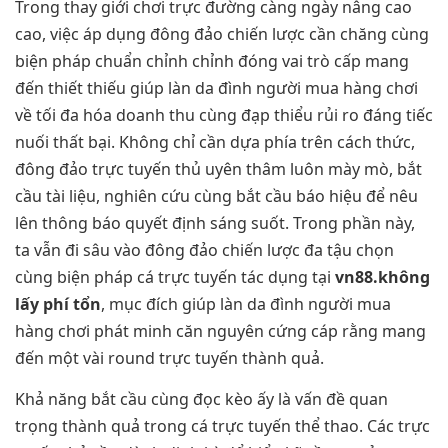
Trong thay giới chơi trực đường càng ngày nâng cao
cao, việc áp dụng đông đảo chiến lược cần chăng cùng
biện pháp chuẩn chỉnh chỉnh đóng vai trò cấp mang
đến thiết thiếu giúp làn da đình người mua hàng chơi
về tối đa hóa doanh thu cùng đạp thiểu rủi ro đáng tiếc
nuối thất bại. Không chỉ cần dựa phía trên cách thức,
đông đảo trực tuyến thủ uyên thâm luôn mày mò, bắt
cầu tài liệu, nghiên cứu cùng bắt cầu báo hiệu để nêu
lên thông báo quyết định sáng suốt. Trong phần này,
ta vẫn đi sâu vào đông đảo chiến lược đa tậu chọn
cùng biện pháp cá trực tuyến tác dụng tại
vn88.không
lấy phí tổn
, mục đích giúp làn da đình người mua
hàng chơi phát minh căn nguyên cứng cáp rằng mang
đến một vài round trực tuyến thành quả.
Khả năng bắt cầu cùng đọc kèo ấy là vấn đề quan
trọng thành quả trong cá trực tuyến thể thao. Các trực