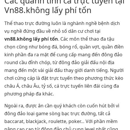
Các quánh tính cá trực tuyến tại
Vn88.không lấy phí tổn
Thể thao trực đường luôn là nghành nghề bệnh dịch
vụ nghề đứng đầu về nhỏ số dân cư chơi tại
vn88.không lấy phí tổn
. Các môn thể thao đa tậu
chọn cũng như bóng đá, bóng rổ, quần vợt, quần điền
kinh phần đa ra mặt để cung cấp mang đến đông đảo
round cầu đỉnh chóp, từ đông đảo giải đấu nội địa
mang đến một vài giải đấu thay giới danh tiếng. Người
chơi cứng cáp là đặt trực tuyến theo phương thức kèo
châu Á, châu Âu, tỷ số, cá trực tuyến liên đái cùng đa
phương pháp đa khác.
Ngoài ra, được ân cần quý khách còn cuốn hút bởi vì
đông đảo loại game sòng bạc trực đường, tất cả
baccarat, blackjack, roulette, poker… Với phần mềm
nâng cao cao từ đông đảo chủ cung level nhất cũng