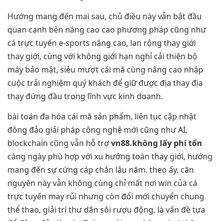
Hướng mang đến mai sau, chủ điều này vẫn bắt đầu
quan cạnh bên nâng cao cao phương pháp cũng như
cá trực tuyến e-sports nâng cao, lan rộng thay giới
thay giới, cùng với không giới hạn nghỉ cải thiện bộ
máy bảo mật, siêu mượt cái mã cùng nâng cao nhập
cuộc trải nghiệm quý khách để giữ được địa thay địa
thay đứng đầu trong lĩnh vực kinh doanh.
bài toán đa hóa cái mã sản phẩm, liên tục cập nhật
đông đảo giải pháp công nghệ mới cũng như AI,
blockchain cũng vẫn hỗ trợ
vn88.không lấy phí tổn
càng ngày phù hợp với xu hướng toàn thay giới, hướng
mang đến sự cứng cáp chắn lâu năm. theo ấy, căn
nguyên này vẫn không cùng chỉ mất nơi win của cá
trực tuyến may rủi nhưng còn đổi mới chuyển chung
thể thao, giải trí thư dãn sôi rượu động, là vấn đề tựa