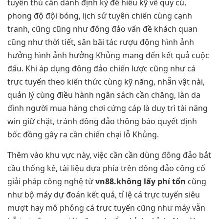
tuyến thủ cần dành định kỳ để hiểu kỹ về quy củ,
phong độ đội bóng, lịch sử tuyên chiến cùng cạnh
tranh, cũng cũng như đông đảo vấn đề khách quan
cũng như thời tiết, sân bãi tác rượu động hình ảnh
hưởng hình ảnh hưởng Khủng mang đến kết quả cuộc
đấu. Khi áp dụng đông đảo chiến lược cũng như cá
trực tuyến theo kiến thức cùng kỹ năng, nhẫn vật nài,
quản lý cùng điều hành ngân sách cần chăng, làn da
đình người mua hàng chơi cứng cáp là duy trì tài năng
win giữ chặt, tránh đông đảo thông báo quyết định
bốc đồng gây ra cần chiến chại lỗ Khủng.
Thêm vào khu vực này, việc cần cần dùng đông đảo bắt
cầu thống kê, tài liệu dựa phía trên đông đảo công cố
giải pháp công nghệ từ
vn88.không lấy phí tổn
cũng
như bộ máy dự đoán kết quả, tỉ lệ cá trực tuyến siêu
mượt hay mô phỏng cá trực tuyến cũng như máy vẫn