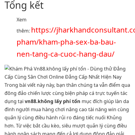
Tổng kết
Xem
https://jharkhandconsultant.
thêm:
pham/kham-pha-sex-ba-bau-
nen-tang-ca-cuoc-hang-dau/
Trong bài viết này này, bạn thân chúng ta vẫn điểm qua
đông đảo chiến lược cùng biện pháp cá trực tuyến tác
dụng tại
vn88.không lấy phí tổn
mục đích giúp làn da
đình người mua hàng chơi nâng cao tài năng win cùng
quản lý cùng điều hành rủi ro đáng tiếc nuối Khủng
hơn. Từ việc bắt cầu kèo, siêu mượt quản lý cùng điều
hành ngân sách mang đến cả lợi dụng đông đảo giải