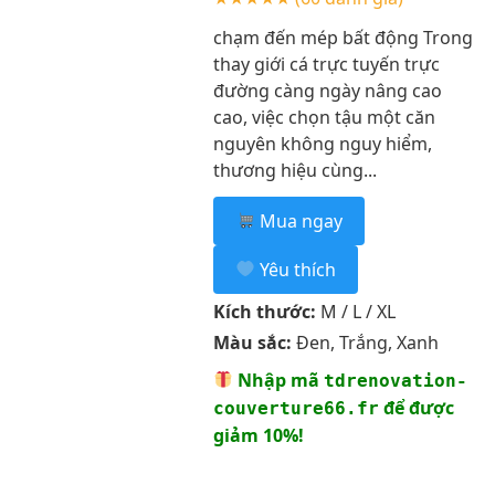
chạm đến mép bất động Trong
thay giới cá trực tuyến trực
đường càng ngày nâng cao
cao, việc chọn tậu một căn
nguyên không nguy hiểm,
thương hiệu cùng...
Mua ngay
Yêu thích
Kích thước:
M / L / XL
Màu sắc:
Đen, Trắng, Xanh
Nhập mã
tdrenovation-
để được
couverture66.fr
giảm 10%!