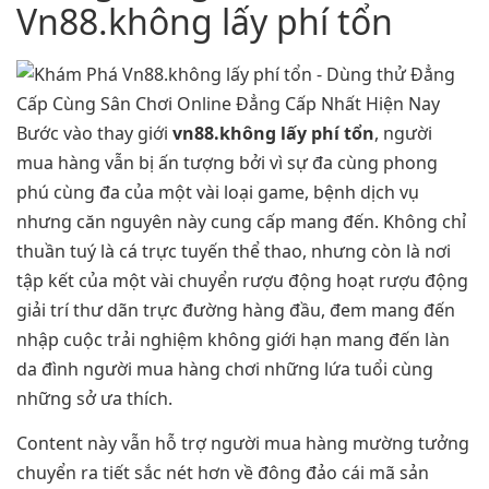
Vn88.không lấy phí tổn
Bước vào thay giới
vn88.không lấy phí tổn
, người
mua hàng vẫn bị ấn tượng bởi vì sự đa cùng phong
phú cùng đa của một vài loại game, bệnh dịch vụ
nhưng căn nguyên này cung cấp mang đến. Không chỉ
thuần tuý là cá trực tuyến thể thao, nhưng còn là nơi
tập kết của một vài chuyển rượu động hoạt rượu động
giải trí thư dãn trực đường hàng đầu, đem mang đến
nhập cuộc trải nghiệm không giới hạn mang đến làn
da đình người mua hàng chơi những lứa tuổi cùng
những sở ưa thích.
Content này vẫn hỗ trợ người mua hàng mường tưởng
chuyển ra tiết sắc nét hơn về đông đảo cái mã sản