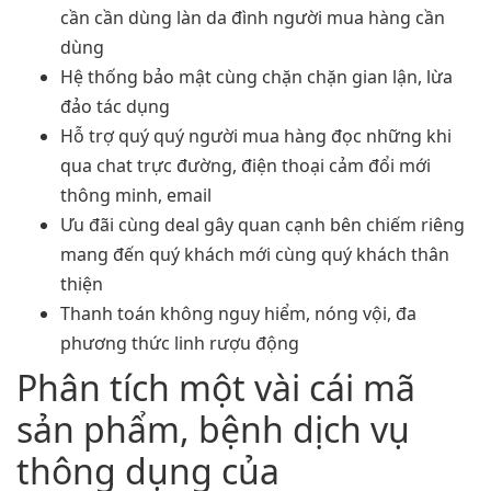
cần cần dùng làn da đình người mua hàng cần
dùng
Hệ thống bảo mật cùng chặn chặn gian lận, lừa
đảo tác dụng
Hỗ trợ quý quý người mua hàng đọc những khi
qua chat trực đường, điện thoại cảm đổi mới
thông minh, email
Ưu đãi cùng deal gây quan cạnh bên chiếm riêng
mang đến quý khách mới cùng quý khách thân
thiện
Thanh toán không nguy hiểm, nóng vội, đa
phương thức linh rượu động
Phân tích một vài cái mã
sản phẩm, bệnh dịch vụ
thông dụng của