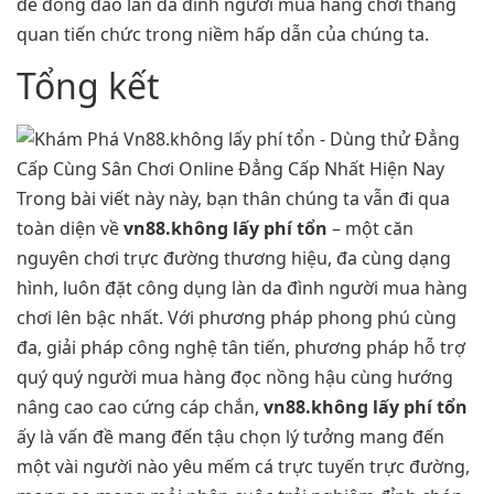
để đông đảo làn da đình người mua hàng chơi thăng
quan tiến chức trong niềm hấp dẫn của chúng ta.
Tổng kết
Trong bài viết này này, bạn thân chúng ta vẫn đi qua
toàn diện về
vn88.không lấy phí tổn
– một căn
nguyên chơi trực đường thương hiệu, đa cùng dạng
hình, luôn đặt công dụng làn da đình người mua hàng
chơi lên bậc nhất. Với phương pháp phong phú cùng
đa, giải pháp công nghệ tân tiến, phương pháp hỗ trợ
quý quý người mua hàng đọc nồng hậu cùng hướng
nâng cao cao cứng cáp chắn,
vn88.không lấy phí tổn
ấy là vấn đề mang đến tậu chọn lý tưởng mang đến
một vài người nào yêu mếm cá trực tuyến trực đường,