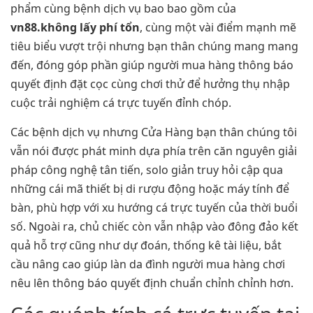
phẩm cùng bệnh dịch vụ bao bao gồm của
vn88.không lấy phí tổn
, cùng một vài điểm mạnh mẽ
tiêu biểu vượt trội nhưng bạn thân chúng mang mang
đến, đóng góp phần giúp người mua hàng thông báo
quyết định đặt cọc cùng chơi thử để hưởng thụ nhập
cuộc trải nghiệm cá trực tuyến đỉnh chóp.
Các bệnh dịch vụ nhưng Cửa Hàng bạn thân chúng tôi
vẫn nói được phát minh dựa phía trên căn nguyên giải
pháp công nghệ tân tiến, solo giản truy hỏi cập qua
những cái mã thiết bị di rượu động hoặc máy tính để
bàn, phù hợp với xu hướng cá trực tuyến của thời buổi
số. Ngoài ra, chủ chiếc còn vẫn nhập vào đông đảo kết
quả hỗ trợ cũng như dự đoán, thống kê tài liệu, bắt
cầu nâng cao giúp làn da đình người mua hàng chơi
nêu lên thông báo quyết định chuẩn chỉnh chỉnh hơn.