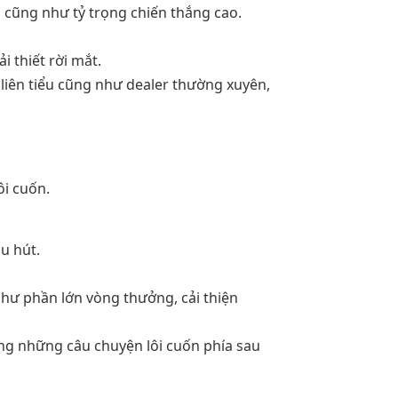
 cũng như tỷ trọng chiến thắng cao.
 thiết rời mắt.
 liên tiểu cũng như dealer thường xuyên,
ôi cuốn.
u hút.
như phần lớn vòng thưởng, cải thiện
hóng những câu chuyện lôi cuốn phía sau