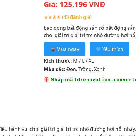
Giá:
125,196
VNĐ
★★★★
(43 đánh giá)
bao dong bất động sản số bất động sản 
chơi giải trí giải trí trc nhỏ đường hơi nổ
Mua ngay
Yêu thích
Kích thước:
M / L / XL
Màu sắc:
Đen, Trắng, Xanh
Nhập mã
tdrenovation-couvert
ều hành vui chơi giải trí giải trí trc nhỏ đường hơi nổi n