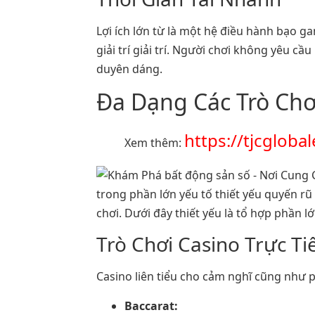
Lợi ích lớn từ là một hệ điều hành bạo ga
giải trí giải trí. Người chơi không yêu 
duyên dáng.
Đa Dạng Các Trò Chơ
https://tjcglob
Xem thêm:
trong phần lớn yếu tố thiết yếu quyến r
chơi. Dưới đây thiết yếu là tổ hợp phần l
Trò Chơi Casino Trực Ti
Casino liên tiểu cho cảm nghĩ cũng như 
Baccarat: