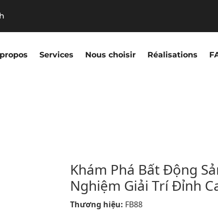
9h
 propos
Services
Nous choisir
Réalisations
F
Khám Phá Bất Động Sản
Nghiệm Giải Trí Đỉnh C
Thương hiệu:
FB88