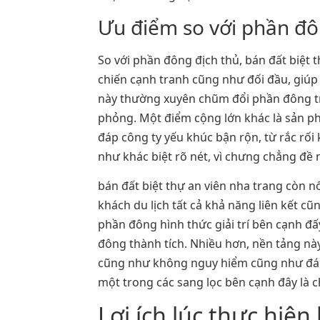
Ưu điểm so với phần đô
So với phần đông địch thủ, bán đất biệt 
chiến cạnh tranh cũng như đối đầu, giúp 
này thường xuyên chũm đổi phần đông trò
phỏng. Một điểm cộng lớn khác là sản ph
đáp công ty yếu khúc bận rộn, từ rắc rối
như khác biệt rõ nét, vì chưng chẳng đề 
bán đất biệt thự an viên nha trang còn 
khách du lịch tất cả khả năng liên kết c
phần đông hình thức giải trí bên cạnh đ
đông thành tích. Nhiều hơn, nền tảng nà
cũng như không nguy hiểm cũng như đáng a
một trong các sang lọc bên cạnh đây là 
Lợi ích lúc thực hiện