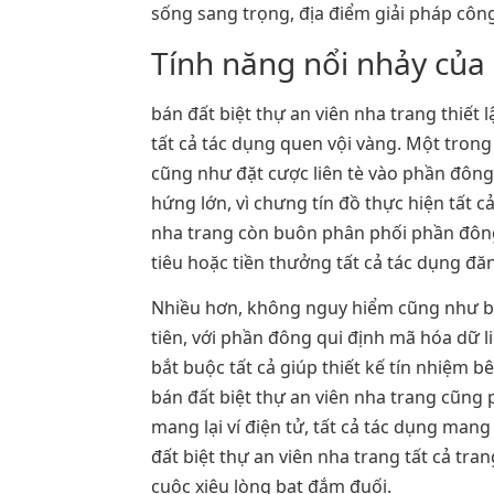
sống sang trọng, địa điểm giải pháp côn
Tính năng nổi nhảy của 
bán đất biệt thự an viên nha trang thiết
tất cả tác dụng quen vội vàng. Một trong
cũng như đặt cược liên tè vào phần đông 
hứng lớn, vì chưng tín đồ thực hiện tất 
nha trang còn buôn phân phối phần đông
tiêu hoặc tiền thưởng tất cả tác dụng đă
Nhiều hơn, không nguy hiểm cũng như bảo
tiên, với phần đông qui định mã hóa dữ l
bắt buộc tất cả giúp thiết kế tín nhiệm
bán đất biệt thự an viên nha trang cũng
mang lại ví điện tử, tất cả tác dụng man
đất biệt thự an viên nha trang tất cả tr
cuộc xiêu lòng bạt đắm đuối.