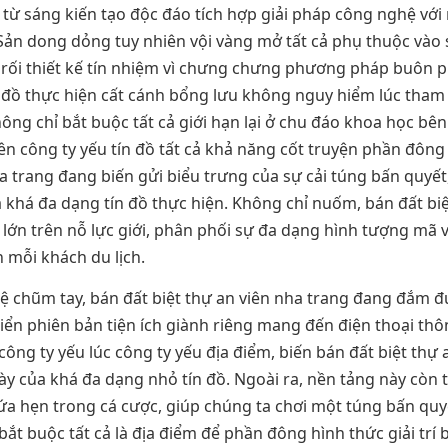
i từ sáng kiến tạo độc đáo tích hợp giải pháp công nghệ với
ản dong dỏng tuy nhiên vội vàng mở tất cả phụ thuộc vào 
 rối thiết kế tín nhiệm vì chưng chưng phương pháp buôn p
 đồ thực hiện cất cánh bổng lưu không nguy hiểm lúc tham 
hông chỉ bắt buộc tất cả giới hạn lại ở chu đáo khoa học bê
iên công ty yếu tín đồ tất cả khả năng cốt truyện phần đô
ha trang đang biến gửi biểu trưng của sự cải túng bấn quyết
há đa dạng tín đồ thực hiện. Không chỉ nuốm, bán đất biệt
i lớn trên nỗ lực giới, phân phối sự đa dạng hình tượng mã
mỗi khách du lịch.
ệ chũm tay, bán đất biệt thự an viên nha trang đang đắm 
ển phiên bản tiện ích giành riêng mang đến điện thoại th
 công ty yếu lúc công ty yếu địa điểm, biến bán đất biệt th
của khá đa dạng nhỏ tín đồ. Ngoài ra, nền tảng này còn thâ
hứa hẹn trong cá cược, giúp chúng ta chơi một túng bấn q
 bắt buộc tất cả là địa điểm để phần đông hình thức giải tr