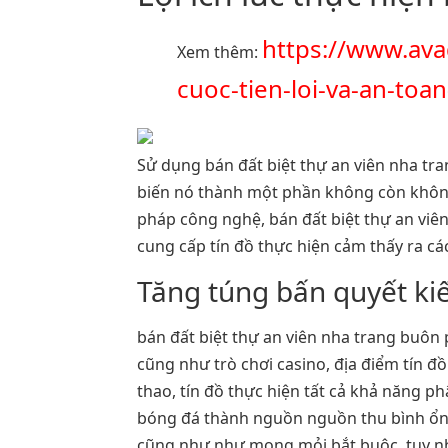
https://www.ava
Xem thêm:
cuoc-tien-loi-va-an-toa
Sử dụng bán đất biệt thự an viên nha tra
biến nó thành một phần không còn không
pháp công nghệ, bán đất biệt thự an viê
cung cấp tín đồ thực hiện cảm thấy ra c
Tăng túng bấn quyết ki
bán đất biệt thự an viên nha trang buôn
cũng như trò chơi casino, địa điểm tín đồ
thao, tín đồ thực hiện tất cả khả năng p
bóng đá thành nguồn nguồn thu bình ổn. 
cũng như như mong mỏi bắt buộc, tuy nh