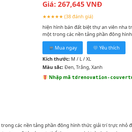
Giá:
267,645
VNĐ
★★★★★
(38 đánh giá)
hiện hình bán đất biệt thự an viên nha t
một trong các nền tảng phần đông hình th
Mua ngay
Yêu thích
Kích thước:
M / L / XL
Màu sắc:
Đen, Trắng, Xanh
Nhập mã
tdrenovation-couvert
ột trong các nền tảng phần đông hình thức giải trí trực nh