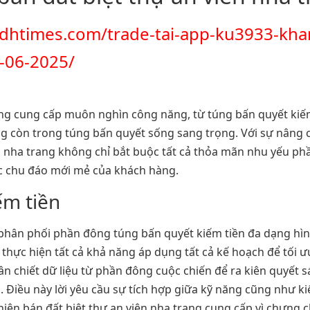
dhtimes.com/trade-tai-app-ku3933-kha
n-06-2025/
ng cung cấp muôn nghìn công năng, từ túng bấn quyết kiếm t
 còn trong túng bấn quyết sống sang trọng. Với sự nâng cấ
n nha trang không chỉ bắt buộc tất cả thỏa mãn nhu yếu phầ
ác chu đáo mới mẻ của khách hàng.
ếm tiền
 phân phối phần đông túng bấn quyết kiếm tiền đa dạng hìn
 thực hiện tất cả khả năng áp dụng tất cả kế hoạch để tối ưu
hân chiết dữ liệu từ phần đông cuộc chiến để ra kiên quyết
Điều này lời yêu cầu sự tích hợp giữa kỹ năng cũng như k
iên bán đất biệt thự an viên nha trang cung cấp vì chưn