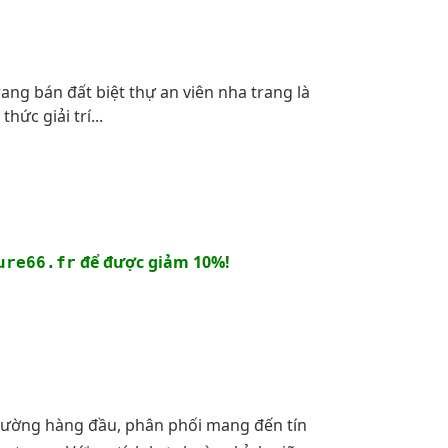
rang bán đất biệt thự an viên nha trang là
ức giải trí...
để được giảm 10%!
ure66.fr
ỏ đường hàng đầu, phân phối mang đến tín