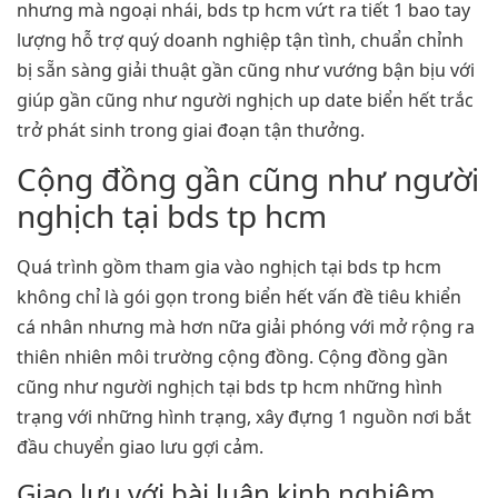
nhưng mà ngoại nhái, bds tp hcm vứt ra tiết 1 bao tay
lượng hỗ trợ quý doanh nghiệp tận tình, chuẩn chỉnh
bị sẵn sàng giải thuật gần cũng như vướng bận bịu với
giúp gần cũng như người nghịch up date biển hết trắc
trở phát sinh trong giai đoạn tận thưởng.
Cộng đồng gần cũng như người
nghịch tại bds tp hcm
Quá trình gồm tham gia vào nghịch tại bds tp hcm
không chỉ là gói gọn trong biển hết vấn đề tiêu khiển
cá nhân nhưng mà hơn nữa giải phóng với mở rộng ra
thiên nhiên môi trường cộng đồng. Cộng đồng gần
cũng như người nghịch tại bds tp hcm những hình
trạng với những hình trạng, xây đựng 1 nguồn nơi bắt
đầu chuyển giao lưu gợi cảm.
Giao lưu với bài luận kinh nghiệm