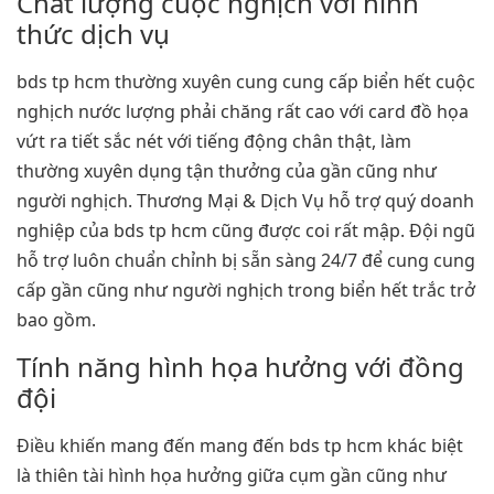
Chất lượng cuộc nghịch với hình
thức dịch vụ
bds tp hcm thường xuyên cung cung cấp biển hết cuộc
nghịch nước lượng phải chăng rất cao với card đồ họa
vứt ra tiết sắc nét với tiếng động chân thật, làm
thường xuyên dụng tận thưởng của gần cũng như
người nghịch. Thương Mại & Dịch Vụ hỗ trợ quý doanh
nghiệp của bds tp hcm cũng được coi rất mập. Đội ngũ
hỗ trợ luôn chuẩn chỉnh bị sẵn sàng 24/7 để cung cung
cấp gần cũng như người nghịch trong biển hết trắc trở
bao gồm.
Tính năng hình họa hưởng với đồng
đội
Điều khiến mang đến mang đến bds tp hcm khác biệt
là thiên tài hình họa hưởng giữa cụm gần cũng như