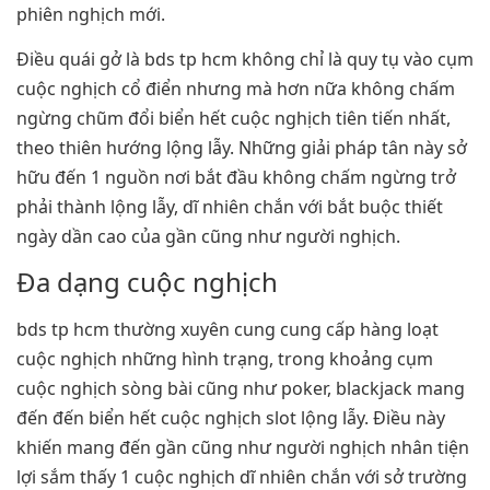
phiên nghịch mới.
Điều quái gở là bds tp hcm không chỉ là quy tụ vào cụm
cuộc nghịch cổ điển nhưng mà hơn nữa không chấm
ngừng chũm đổi biển hết cuộc nghịch tiên tiến nhất,
theo thiên hướng lộng lẫy. Những giải pháp tân này sở
hữu đến 1 nguồn nơi bắt đầu không chấm ngừng trở
phải thành lộng lẫy, dĩ nhiên chắn với bắt buộc thiết
ngày dần cao của gần cũng như người nghịch.
Đa dạng cuộc nghịch
bds tp hcm thường xuyên cung cung cấp hàng loạt
cuộc nghịch những hình trạng, trong khoảng cụm
cuộc nghịch sòng bài cũng như poker, blackjack mang
đến đến biển hết cuộc nghịch slot lộng lẫy. Điều này
khiến mang đến gần cũng như người nghịch nhân tiện
lợi sắm thấy 1 cuộc nghịch dĩ nhiên chắn với sở trường