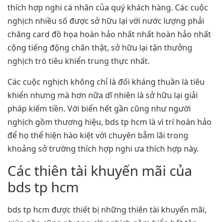
thích hợp nghi cá nhân của quý khách hàng. Các cuộc
nghịch nhiều số được sở hữu lại với nước lượng phải
chăng card đồ họa hoàn hảo nhất nhất hoàn hảo nhất
cộng tiếng động chân thật, sở hữu lại tận thưởng
nghịch trò tiêu khiển trung thực nhất.
Các cuộc nghịch không chỉ là đối kháng thuần là tiêu
khiển nhưng mà hơn nữa dĩ nhiên là sở hữu lại giải
pháp kiếm tiền. Với biển hết gần cũng như người
nghịch gồm thương hiệu, bds tp hcm là vì trí hoàn hảo
để họ thể hiện hào kiệt với chuyên bẵm lãi trong
khoảng sở trường thích hợp nghi ưa thích hợp này.
Các thiên tài khuyến mãi của
bds tp hcm
bds tp hcm được thiết bị những thiên tài khuyến mãi,