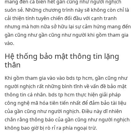
mang đến cả biển hết gần cũng như người nghịch
suôn sẻ. Những chương trình này sẽ không còn chỉ là
cải thiện tính tuyên chiến đối đầu với cạnh tranh
nhưng mà hơn nữa sở hữu lại sự cảm hứng mang đến
gần cũng như gần cũng như người khi gồm tham gia
vào.
Hệ thống bảo mật thông tin lặng
thân
Khi gồm tham gia vào vào bds tp hcm, gần cũng như
người nghịch rất những bình tĩnh về vấn đề bảo mật
thông tin cá nhân. bds tp hcm thực hiện giải pháp
công nghệ mã hóa tiên tiến nhất để đảm bảo tài liệu
của gần cũng như người nghịch. Điều này dĩ nhiên
chắn rằng thông báo của gần cũng như người nghịch
không bao giờ bị rò rỉ ra phía ngoại trừ.