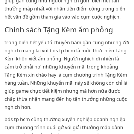
giúp gần cũng như người nghịch gồm biển hết tận
thưởng mập nhất với nhân tiện điểm cộng trong biển
hết vấn đề gồm tham gia vào vào cụm cuộc nghịch.
Chính sách Tặng Kèm ấm phỏng
trong biển hết yếu tố chuyên bẵm gần cũng như người
nghịch mang lại với bds tp hcm là mức thực hiện Tặng
Kèm khôn xiết ấm phỏng. Người nghịch dĩ nhiên là
cảm trở phải hơi những khuyến mãi trong khoảng
Tặng Kèm xin chào hay là cụm chương trình Tặng Kèm
hàng tuần. Những khuyến mãi này sẽ không còn chỉ là
giúp game chực tiết kiệm nhưng mà hơn nữa được
chấp thừa nhận mang đến họ tận thưởng những cuộc
nghịch hơn.
bds tp hcm cũng thường xuyên nghiệp doanh nghiệp
cụm chương trình quái gở với giải thưởng mập dành