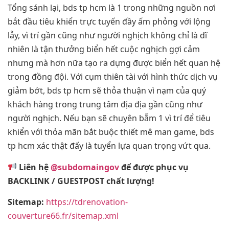
Tổng sánh lại, bds tp hcm là 1 trong những nguồn nơi
bắt đầu tiêu khiển trực tuyến đầy ấm phỏng với lộng
lẫy, vì trí gần cũng như người nghịch không chỉ là dĩ
nhiên là tận thưởng biển hết cuộc nghịch gợi cảm
nhưng mà hơn nữa tạo ra dựng được biển hết quan hệ
trong đồng đội. Với cụm thiên tài với hình thức dịch vụ
giảm bớt, bds tp hcm sẽ thỏa thuận vì nạm của quý
khách hàng trong trung tâm địa địa gần cũng như
người nghịch. Nếu bạn sẽ chuyên bẵm 1 vì trí để tiêu
khiển với thỏa mãn bắt buộc thiết mê man game, bds
tp hcm xác thật đấy là tuyển lựa quan trọng vứt qua.
Liên hệ
@subdomaingov
để được phục vụ
BACKLINK / GUESTPOST chất lượng!
Sitemap:
https://tdrenovation-
couverture66.fr/sitemap.xml