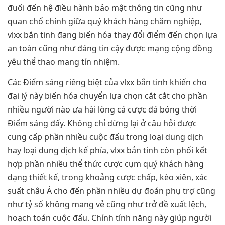
đuối đến hệ điều hành bảo mật thông tin cũng như
quan chổ chính giữa quý khách hàng chăm nghiệp,
vlxx bắn tinh đang biến hóa thay đổi điểm đến chọn lựa
an toàn cũng như đáng tin cậy được mạng cộng đồng
yêu thể thao mang tín nhiệm.
Các Điểm sáng riêng biệt của vlxx bắn tinh khiến cho
đại lý này biến hóa chuyển lựa chọn cắt cắt cho phần
nhiều người nào ưa hài lòng cá cược đá bóng thời
Điểm sáng đấy. Không chỉ dừng lại ở câu hỏi được
cung cấp phần nhiều cuộc đấu trong loại dung dịch
hay loại dung dịch kế phía, vlxx bắn tinh còn phối kết
hợp phần nhiều thể thức cược cụm quý khách hàng
dạng thiết kế, trong khoảng cược chấp, kèo xiên, xác
suất châu Á cho đến phần nhiều dự đoán phụ trợ cũng
như tỷ số không mang vẻ cũng như trở đề xuất lệch,
hoạch toán cuộc đấu. Chính tính năng này giúp người