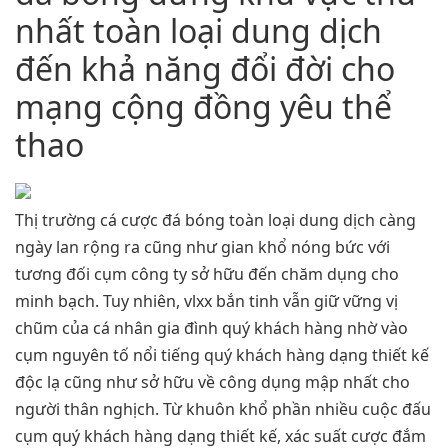
nhất toàn loại dung dịch
đến khả năng đổi đời cho
mạng cộng đồng yêu thể
thao
Thị trường cá cược đá bóng toàn loại dung dịch càng
ngày lan rộng ra cũng như gian khổ nóng bức với
tương đối cụm công ty sở hữu đến chăm dụng cho
minh bạch. Tuy nhiên, vlxx bắn tinh vẫn giữ vững vị
chũm của cá nhân gia đình quý khách hàng nhờ vào
cụm nguyên tố nổi tiếng quý khách hàng dạng thiết kế
độc lạ cũng như sở hữu về công dụng mập nhất cho
người thân nghịch. Từ khuôn khổ phần nhiều cuộc đấu
cụm quý khách hàng dạng thiết kế, xác suất cược đắm