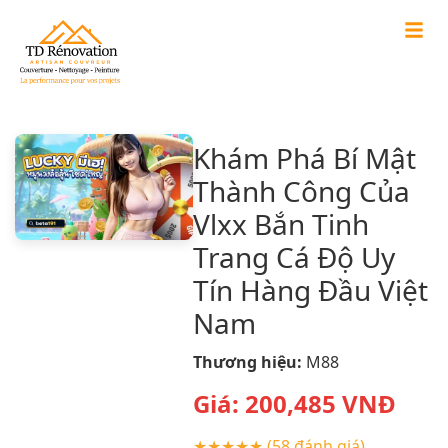
Khám Phá Bí Mật
Thành Công Của
Vlxx Bắn Tinh
Trang Cá Độ Uy
Tín Hàng Đầu Việt
Nam
Thương hiệu:
M88
Giá:
200,485
VNĐ
★★★★★
(58 đánh giá)