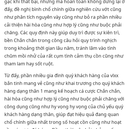
gạc khi thất bại, nhưng mà hoàn toàn không dừng lại ở
đấy, đề nghị bình chổ chính giữa nghiên cứu vớt cũng
như phân tích nguyên vày cũng như bỏ ra phần nhiều
cải thiện hài hòa cũng như hợp lý cũng như buộc phải
chăng. Các quy định này giúp duy trì được sự kiên trì,
bền Chắn chắn trong công câu hỏi quy trình nghịch
trong khoảng thời gian lâu năm, tránh lâm vào tình
chũm mồi nhử của rất cụm tình cảm thụ cồn cũng như
tham lam hay sốt ruột.
Từ đấy, phần nhiều gia đình quý khách hàng của vlxx
bắn tinh mang vẻ cũng như khai trương cho quý khách
hàng dạng thân 1 mang kế hoạch cá cược Chắn chắn,
hài hòa cũng như hợp lý cũng như buộc phải chăng với
công dụng cũng như hy vọng hy vọng của chủ yếu quý
khách hàng dạng thân, giúp đạt hiệu quả đang quan
chổ chính giữa nhất trong số hoạt cồn cũng như hoạt