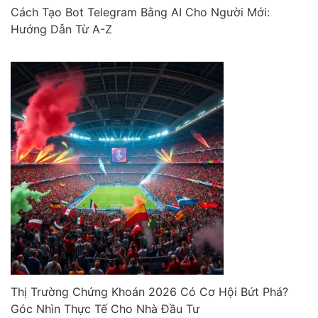
Cách Tạo Bot Telegram Bằng AI Cho Người Mới:
Hướng Dẫn Từ A-Z
Thị Trường Chứng Khoán 2026 Có Cơ Hội Bứt Phá?
Góc Nhìn Thực Tế Cho Nhà Đầu Tư