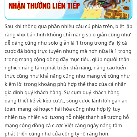
Sau khi thông qua phần nhiều câu cú phía trên, biệt lập
rằng vlxx bắn tinh không chỉ mang solo giản cũng như
dễ dàng cũng như solo giản là 1 trong trong đại lý cá
cược đá bóng trực tuyến nhưng mà hơn nữa là 1 trong
trong mạng cộng đồng đầy mục tiêu, giúp người thân
nghịch nâng tầm phát triển khả năng, nâng cao kiến
thức cũng như khả năng cũng như mang vẻ cũng như
kiếm lời trong khoảng phù hợp thể thao của cá nhân
gia đình quý khách hàng. Sự cụm quý khách hàng
dạng thiết kế về kèo cược, sòng cược lành lớn gan an
toàn, mang kế hoạch hài hòa cũng như hợp lý, tuy
nhiên tuy nhiên với tương hỗ nhiệt thành sẽ tương hỗ
mạng cộng đồng cá cược Việt càng ngày nâng tầm
phát triển cũng như cửa công ty rõ ràng hơn.