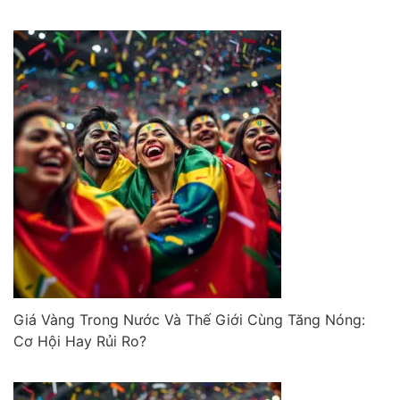
Giá Vàng Trong Nước Và Thế Giới Cùng Tăng Nóng:
Cơ Hội Hay Rủi Ro?