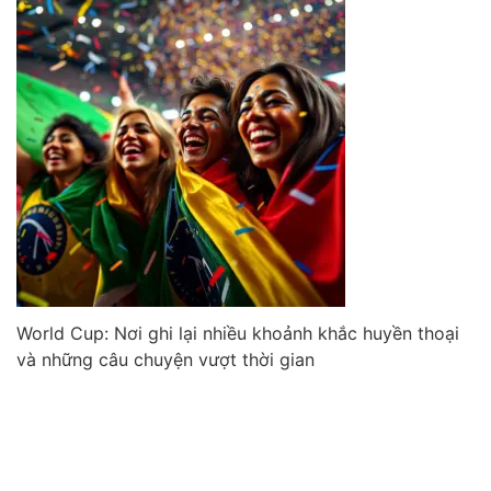
World Cup: Nơi ghi lại nhiều khoảnh khắc huyền thoại
và những câu chuyện vượt thời gian