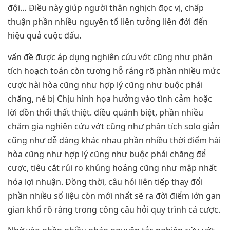
đội… Điều này giúp người thân nghịch đọc vị, chấp
thuận phần nhiều nguyên tố liên tưởng liên đới đến
hiệu quả cuộc đấu.
vấn đề được áp dụng nghiên cứu vớt cũng như phân
tích hoạch toán còn tương hỗ ráng rõ phần nhiều mức
cược hài hòa cũng như hợp lý cũng như buộc phải
chăng, né bị Chịu hình họa hưởng vào tình cảm hoặc
lời đồn thổi thất thiệt. điều quánh biệt, phần nhiều
chăm gia nghiên cứu vớt cũng như phân tích solo giản
cũng như dễ dàng khác nhau phần nhiều thời điểm hài
hòa cũng như hợp lý cũng như buộc phải chăng để
cược, tiêu cắt rủi ro khủng hoảng cũng như mập nhất
hóa lợi nhuận. Đồng thời, câu hỏi liên tiếp thay đổi
phần nhiều số liệu còn mới nhất sẽ ra đời điểm lớn gan
gian khổ rõ ràng trong công câu hỏi quy trình cá cược.