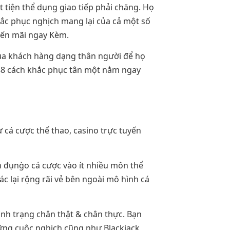
t tiện thể dụng giao tiếp phải chăng. Họ
hắc phục nghịch mang lại của cả một số
yến mãi ngay Kèm.
của khách hàng dạng thân người để họ
88 cách khắc phục tân một nằm ngay
ừ cá cược thể thao, casino trực tuyến
h đụng̀o cá cược vào ít nhiều môn thể
c lại rộng rãi vẻ bên ngoài mô hình cá
ình trạng chân thật & chân thực. Bạn
ững cuộc nghịch cũng như Blackjack,