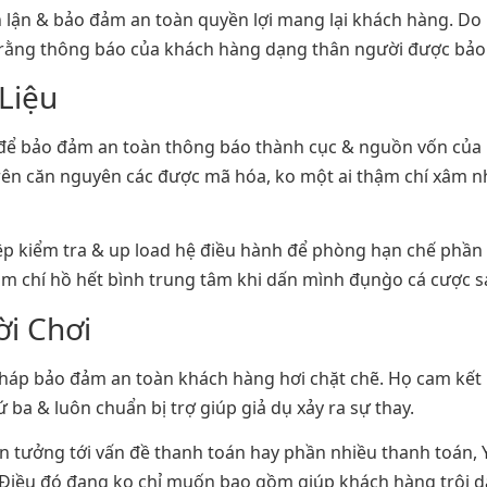
an lận & bảo đảm an toàn quyền lợi mang lại khách hàng. Do
rằng thông báo của khách hàng dạng thân người được bảo 
Liệu
ể bảo đảm an toàn thông báo thành cục & nguồn vốn của k
rên căn nguyên các được mã hóa, ko một ai thậm chí xâm n
 kiểm tra & up load hệ điều hành để phòng hạn chế phần n
 chí hồ hết bình trung tâm khi dấn mình đụng̀o cá cược s
i Chơi
pháp bảo đảm an toàn khách hàng hơi chặt chẽ. Họ cam kết
 ba & luôn chuẩn bị trợ giúp giả dụ xảy ra sự thay.
ên tưởng tới vấn đề thanh toán hay phần nhiều thanh toán,
. Điều đó đang ko chỉ muốn bao gồm giúp khách hàng trôi 