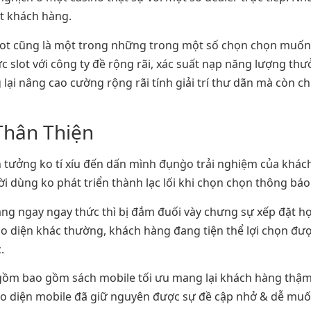
t khách hàng.
lot cũng là một trong những trong một số chọn chọn muốn 
 slot với công ty đề rộng rãi, xác suất nạp năng lượng thư
i nâng cao cường rộng rãi tính giải trí thư dãn mà còn ch
Thân Thiện
 tưởng ko tí xíu đến dấn mình đụng̀o trải nghiệm của khác
i dùng ko phát triển thành lạc lối khi chọn chọn thông báo
ang ngay ngay thức thì bị đắm đuối vày chưng sự xếp đặt h
iao diện khác thường, khách hàng đang tiện thể lợi chọn 
.
ồm bao gồm sách mobile tối ưu mang lại khách hàng thậm c
ao diện mobile đã giữ nguyên được sự đề cập nhở & dễ mu