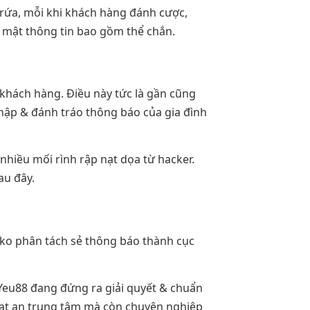
 rứa, mỗi khi khách hàng đánh cược,
mật thông tin bao gồm thể chắn.
hách hàng. Điều này tức là gần cũng
hập & đánh tráo thông báo của gia đình
hiều mối rình rập nạt dọa từ hacker.
au đây.
 ko phân tách sẻ thông báo thành cục
 Yeu88 đang đứng ra giải quyết & chuẩn
dạt an trung tâm mà còn chuyên nghiệp