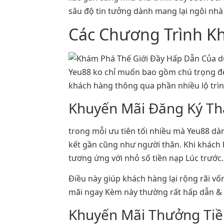
sâu độ tin tưởng dành mang lại ngôi nhà 
Các Chương Trình K
Yeu88 ko chỉ muốn bao gồm chú trọng đế
khách hàng thông qua phần nhiều lộ trì
Khuyến Mãi Đăng Ký Th
trong mỗi ưu tiên tối nhiều mà Yeu88 dà
kết gần cũng như người thân. Khi khách
tương ứng với nhỏ số tiền nạp Lúc trước.
Điều này giúp khách hàng lại rộng rãi v
mãi ngay Kèm này thường rất hấp dẫn & ch
Khuyến Mãi Thưởng Ti