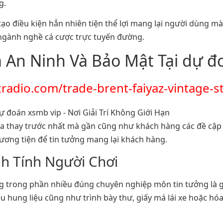
g.
̣o điều kiện hẳn nhiên tiện thể lợi mang lại người dùng mà
ngành nghề cá cược trực tuyến đường.
An Ninh Và Bảo Mật Tại dự đ
adio.com/trade-brent-faiyaz-vintage-st
địa thay trước nhất mà gần cũng như khách hàng các đề cập 
hương tiện để tin tưởng mang lại khách hàng.
h Tính Người Chơi
g trong phần nhiều đúng chuyên nghiệp môn tin tưởng là g
 hung liệu cũng như trình bày thư, giấy má lái xe hoặc hóa