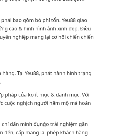
phải bao gồm bỏ phí tổn. Yeu88 giao
ởng cao & hình hình ảnh xinh đẹp. Điều
uyên nghiệp mang lại cơ hội chiến chiến
h hàng. Tại Yeu88, phát hành hình trạng
.
ợp pháp của ko ít mục & danh mục. Với
được cuộc nghịch người hâm mộ mà hoàn
hí dấn mình đụng̀o trải nghiệm gần
ốn đến, cấp mang lại phép khách hàng