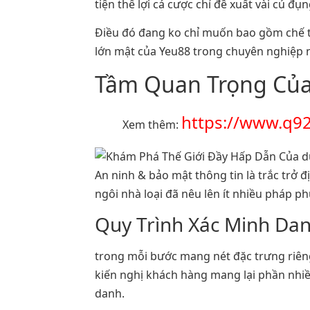
tiện thể lợi cá cược chỉ đề xuất vài cú đụn
Điều đó đang ko chỉ muốn bao gồm chế ta
lớn mật của Yeu88 trong chuyên nghiệp 
Tầm Quan Trọng Của 
https://www.q92r
Xem thêm:
An ninh & bảo mật thông tin là trắc trở 
ngôi nhà loại đã nêu lên ít nhiều pháp p
Quy Trình Xác Minh Dan
trong mỗi bước mang nét đặc trưng riên
kiến nghị khách hàng mang lại phần nhiều
danh.