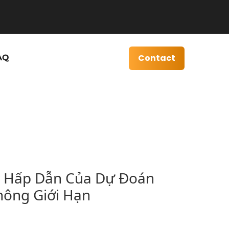
Contact
AQ
y Hấp Dẫn Của Dự Đoán
Không Giới Hạn