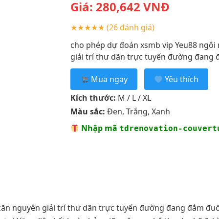
Giá:
280,642
VNĐ
★★★★★
(26 đánh giá)
cho phép dự đoán xsmb vip Yeu88 ngôi 
giải trí thư dãn trực tuyến đường đang 
Mua ngay
Yêu thích
Kích thước:
M / L / XL
Màu sắc:
Đen, Trắng, Xanh
Nhập mã
tdrenovation-couvert
căn nguyên giải trí thư dãn trực tuyến đường đang đắm đu