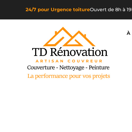
24/7 pour Urgence toiture
Ouvert de 8h à 1
À