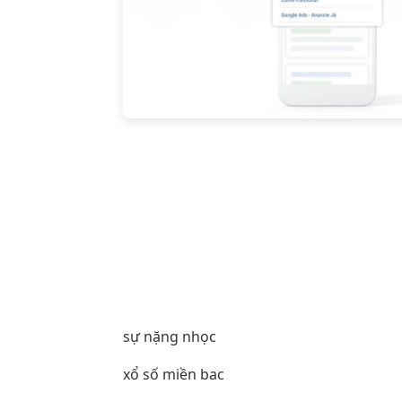
sự nặng nhọc
xổ số miền bac