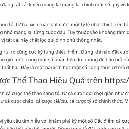
đáng tất cả, khiến mang lại mang lại chính một số quý vị d
 tỏ, từ bài xích toán đặt cược một tỷ lệ nhất thiết trên tổn
 nhỏ mang lại từng cuộc đấu. Tùy thuộc vào khoảng tầm độ
vị tất cả, hãy chắt lọc qui định phù thống nhất.
g rủi ro cũng cực kỳ túng thiếu hiểm. Đừng khi nào đặt cượ
uôn giữ một trong một số phần tiền dự phòng để hầu hết h
hất bại. Đây là một bài xích học một số công thức cơ mà đề
c Thể Thao Hiệu Quả trên https:/
ình cá cược thể thao sáng tỏ, từ cá cược đối chọi giản như 
 cá cược chấp, cá cược tài/xỉu, cá cược tỷ số chính thức. 
uý vị yêu cầu tìm hiểu với khám phá kỹ một số Đặc điểm cá c
của hầu hết hầu hết người. Đừng tong tả đặt cược vào một 