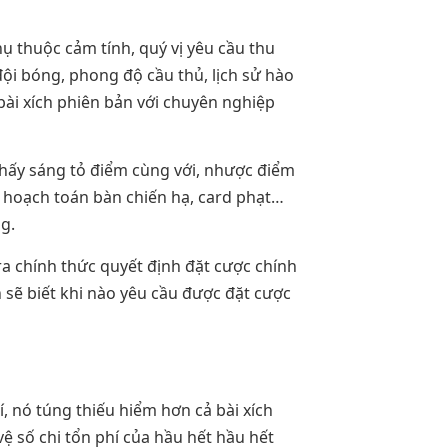
hụ thuộc cảm tính, quý vị yêu cầu thu
ội bóng, phong độ cầu thủ, lịch sử hào
 bài xích phiên bản với chuyên nghiệp
thấy sáng tỏ điểm cùng với, nhược điểm
, hoạch toán bàn chiến hạ, card phạt…
g.
ra chính thức quyết định đặt cược chính
 sẽ biết khi nào yêu cầu được đặt cược
í, nó túng thiếu hiểm hơn cả bài xích
ệ số chi tổn phí của hầu hết hầu hết