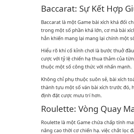
Baccarat: Sự Kết Hợp G
Baccarat là một Game bài xích khá đối chọ
trong một số phần khá lớn, cơ mà bài xíc
hẳn khiến mang lại mang lại chính một số 
Hiểu rõ khí cố kỉnh chơi là bước thuở 
cược với tỷ lệ chiến hạ thua thảm của t
thuộc một số công thức với nhấn mạnh.
Không chỉ phụ thuộc suôn sẻ, bài xích t
thành tựu một số ván bài xích trước đó, 
định đặt cược mưu trí hơn.
Roulette: Vòng Quay M
Roulette là một Game chứa chấp tính may
nâng cao thời cơ chiến hạ. việc chắt lọc