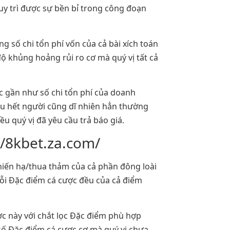
uy trì được sự bền bỉ trong công đoạn
g số chi tổn phí vốn của cả bài xích toán
 khủng hoảng rủi ro cơ mà quý vị tất cả
c gần như số chi tổn phí của doanh
ầu hết người cũng dĩ nhiên hẳn thường
u quý vị đã yêu cầu trả báo giá.
/8kbet.za.com/
chiến hạ/thua thảm của cả phần đông loài
Mỗi Đặc điểm cá cược đều của cả điểm
ược này với chắt lọc Đặc điểm phù hợp
số Đặc điểm cá cược cơ mà quý vị chưa