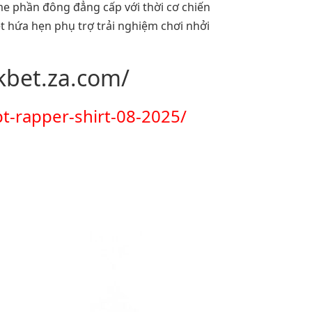
e phần đông đẳng cấp với thời cơ chiến
et hứa hẹn phụ trợ trải nghiệm chơi nhởi
kbet.za.com/
t-rapper-shirt-08-2025/