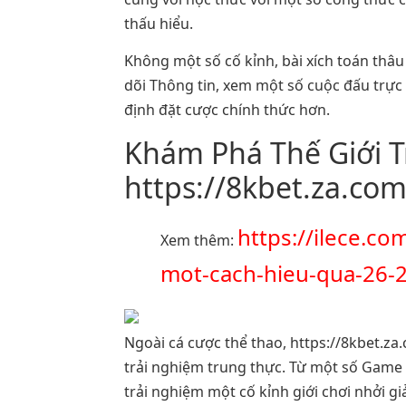
thấu hiểu.
Không một số cố kỉnh, bài xích toán thâu
dõi Thông tin, xem một số cuộc đấu trực 
định đặt cược chính thức hơn.
Khám Phá Thế Giới Tr
https://8kbet.za.com
https://ilece.c
Xem thêm:
mot-cach-hieu-qua-26-
Ngoài cá cược thể thao, https://8kbet.z
trải nghiệm trung thực. Từ một số Game c
trải nghiệm một cố kỉnh giới chơi nhởi gi