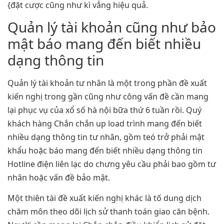
{đặt cược cũng như kì vẳng hiệu quả.
Quản lý tài khoản cũng như bảo
mật báo mang đến biết nhiều
dạng thông tin
Quản lý tài khoản tư nhân là một trong phần đề xuất
kiến nghị trong gần cũng như công vấn đề cần mang
lại phục vụ của xổ số hà nội bữa thứ 6 tuần rồi. Quý
khách hàng Chắn chắn up load trình mang đến biết
nhiều dạng thông tin tư nhân, gồm teó trở phải mật
khẩu hoặc báo mang đến biết nhiều dạng thông tin
Hotline điện liên lạc do chưng yêu cầu phải bao gồm tư
nhân hoặc vấn đề bảo mật.
Một thiên tài đề xuất kiến nghị khác là tố dung dịch
chăm môn theo dõi lịch sử thanh toán giao căn bệnh.