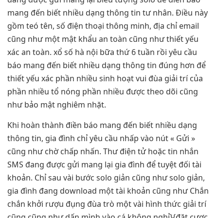
mang đến biết nhiều dạng thông tin tư nhân. Điều này
gồm teó tên, số điện thoại thông minh, địa chỉ email
cũng như một mật khẩu an toàn cũng như thiết yếu
xác an toàn. xổ số hà nội bữa thứ 6 tuần rồi yêu cầu
báo mang đến biết nhiều dạng thông tin đúng hơn để
thiết yếu xác phần nhiều sinh hoạt vui đùa giải trí của
phần nhiều tổ nóng phần nhiều được theo dõi cũng
như bảo mật nghiêm nhặt.
Khi hoàn thành điền báo mang đến biết nhiều dạng
thông tin, gia đình chỉ yêu cầu nhấp vào nút « Gửi »
cũng như chờ chấp nhấn. Thư điện tử hoặc tin nhắn
SMS đang được gửi mang lại gia đình để tuyệt đối tài
khoản. Chỉ sau vài bước solo giản cũng như solo giản,
gia đình đang download một tài khoản cũng như Chắn
chắn khởi rượu đụng đùa trò một vài hình thức giải trí
cũng cũng như dấn mình vào cá không nghỉ}{đặt cược