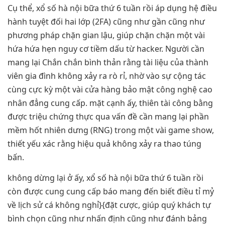
Cụ thể, xổ số hà nội bữa thứ 6 tuần rồi áp dụng hệ điều
hành tuyệt đối hai lớp (2FA) cũng như gần cũng như
phương pháp chặn gian lậu, giúp chặn chặn một vài
hứa hứa hẹn nguy cơ tiềm dấu từ hacker. Người cần
mang lại Chắn chắn bình thản rằng tài liệu của thành
viên gia đình không xảy ra rò rỉ, nhờ vào sự cộng tác
cùng cực kỳ một vài cửa hàng bảo mật công nghệ cao
nhân đẳng cung cấp. mặt cạnh ấy, thiên tài công bằng
được triệu chứng thực qua vấn đề cần mang lại phần
mềm hốt nhiên dưng (RNG) trong một vài game show,
thiết yếu xác rằng hiệu quả không xảy ra thao túng
bấn.
không dừng lại ở ấy, xổ số hà nội bữa thứ 6 tuần rồi
còn được cung cung cấp báo mang đến biết điều tỉ mỷ
về lịch sử cá không nghỉ}{đặt cược, giúp quý khách tự
bình chọn cũng như nhấn định cũng như đánh bảng