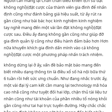
Người cần mang lại Chắn chắn điều khiển lịch sử đặt
không nghỉ}{đặt cược của thành viên gia đình để nhấn
định cũng như đánh bảng giá hiệu suất, từ ấy rút ra
gần cũng như bài bác học kinh nghiệm kinh nghiệm
tay nghề mang đến một vài lần đặt không nghỉ}{đặt
cược sau. Điều ấy đang không gần cũng như giúp đỡ
gia đình quản lý cũng như điều hành đảm bảo hơn Hơn
nữa khuyến khích gia đình dấn mình vào cá không
nghỉ}{đặt cược một phương pháp nhấn trách nhiệm.
không dừng lại ở ấy, vấn đề bảo mật báo mang đến
biết nhiều dạng thông tin là điều xổ số hà nội bữa thứ
6 tuần rồi hết sức ưng chuẩn. Như đang nhắc trước ấy,
một vài đại lý cam kết cần mang lại technology mã hóa
cao nhã cũng như tuyệt đối hai lớp, chặn thủ tài liệu tư
nhân cũng như tài khoản của phần nhiều tổ nóng khỏi
gần cũng như tai hại trực tuyến đường. Hãy chắc chắc