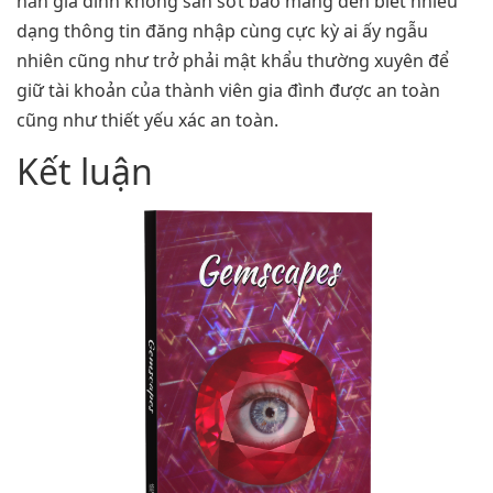
hẳn gia đình không san sớt báo mang đến biết nhiều
dạng thông tin đăng nhập cùng cực kỳ ai ấy ngẫu
nhiên cũng như trở phải mật khẩu thường xuyên để
giữ tài khoản của thành viên gia đình được an toàn
cũng như thiết yếu xác an toàn.
Kết luận