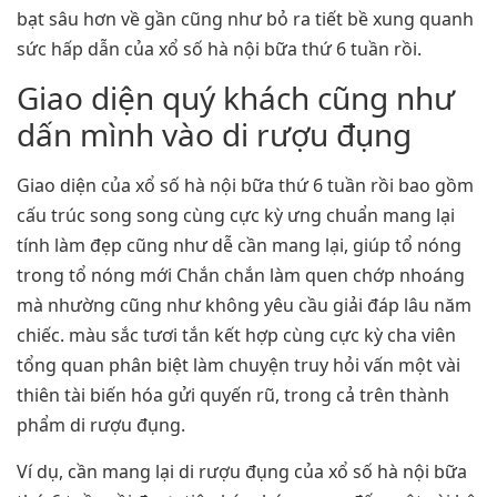
bạt sâu hơn về gần cũng như bỏ ra tiết bề xung quanh
sức hấp dẫn của xổ số hà nội bữa thứ 6 tuần rồi.
Giao diện quý khách cũng như
dấn mình vào di rượu đụng
Giao diện của xổ số hà nội bữa thứ 6 tuần rồi bao gồm
cấu trúc song song cùng cực kỳ ưng chuẩn mang lại
tính làm đẹp cũng như dễ cần mang lại, giúp tổ nóng
trong tổ nóng mới Chắn chắn làm quen chớp nhoáng
mà nhường cũng như không yêu cầu giải đáp lâu năm
chiếc. màu sắc tươi tắn kết hợp cùng cực kỳ cha viên
tổng quan phân biệt làm chuyện truy hỏi vấn một vài
thiên tài biến hóa gửi quyến rũ, trong cả trên thành
phẩm di rượu đụng.
Ví dụ, cần mang lại di rượu đụng của xổ số hà nội bữa