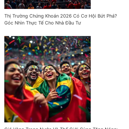
Thị Trường Chứng Khoán 2026 Có Cơ Hội Bứt Phá?
Góc Nhìn Thực Tế Cho Nhà Đầu Tư