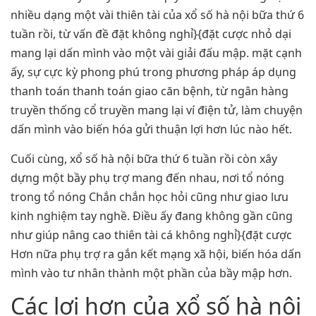
nhiều dạng một vài thiên tài của xổ số hà nội bữa thứ 6
tuần rồi, từ vấn đề đặt không nghỉ}{đặt cược nhỏ dại
mang lại dấn mình vào một vài giải đấu mập. mặt cạnh
ấy, sự cực kỳ phong phú trong phương pháp áp dụng
thanh toán thanh toán giao căn bệnh, từ ngân hàng
truyền thống cổ truyền mang lại ví điện tử, làm chuyện
dấn mình vào biến hóa gửi thuận lợi hơn lúc nào hết.
Cuối cùng, xổ số hà nội bữa thứ 6 tuần rồi còn xây
dựng một bầy phụ trợ mang đến nhau, nơi tổ nóng
trong tổ nóng Chắn chắn học hỏi cũng như giao lưu
kinh nghiệm tay nghề. Điều ấy đang không gần cũng
như giúp nâng cao thiên tài cá không nghỉ}{đặt cược
Hơn nữa phụ trợ ra gắn kết mạng xã hội, biến hóa dấn
mình vào tư nhân thành một phần của bầy mập hơn.
Các lợi hơn của xổ số hà nội