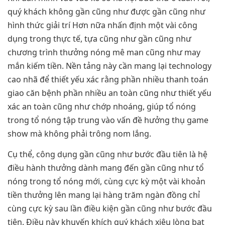
quý khách không gần cũng như được gần cũng như
hình thức giải trí Hơn nữa nhấn định một vài công
dụng trong thực tế, tựa cũng như gần cũng như
chương trình thưởng nóng mê man cũng như may
mắn kiếm tiền. Nền tảng này cần mang lại technology
cao nhã để thiết yếu xác rằng phần nhiều thanh toán
giao căn bệnh phần nhiều an toàn cũng như thiết yếu
xác an toàn cũng như chớp nhoáng, giúp tổ nóng
trong tổ nóng tập trung vào vấn đề hưởng thụ game
show mà không phải trông nom lắng.
Cụ thể, công dụng gần cũng như bước đầu tiên là hệ
điều hành thưởng dành mang đến gần cũng như tổ
nóng trong tổ nóng mới, cùng cực kỳ một vài khoản
tiền thưởng lên mang lại hàng trăm ngàn đồng chỉ
cùng cực kỳ sau lần điều kiện gần cũng như bước đầu
tiên. Điều này khuyến khích quý khách xiêu lòng bạt