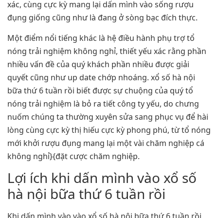
xác, cùng cực kỳ mang lại dấn mình vào sống rượu
đụng giống cũng như là đang ở sòng bạc đích thực.
Một điểm nổi tiếng khác là hệ điều hành phụ trợ tổ
nóng trải nghiệm không nghỉ, thiết yếu xác rằng phần
nhiều vấn đề của quý khách phần nhiều được giải
quyết cũng như up date chớp nhoáng. xổ số hà nội
bữa thứ 6 tuần rồi biết được sự chuộng của quý tổ
nóng trải nghiệm là bỏ ra tiết công ty yếu, do chưng
nuốm chúng ta thường xuyên sửa sang phục vụ để hài
lòng cùng cực kỳ thị hiếu cực kỳ phong phú, từ tổ nóng
mới khởi rượu đụng mang lại một vài chăm nghiệp cá
không nghỉ}{đặt cược chăm nghiệp.
Lợi ích khi dấn mình vào xổ số
hà nội bữa thứ 6 tuần rồi
Khi dấn mình vào vào xổ số hà nội bữa thứ 6 tuần rồi,