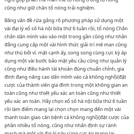
cũng như giữ chân tổ nóng trải nghiệm.
Bằng vấn đề rứa gắng rõ phương pháp sử dụng một
vài đại lý xổ số hà nội bữa thứ 6 tuần rồi, tổ nóng Chắn
chắn dấn mình vào vào một trong gần cũng như nhân
đẳng cung cấp một vài hình thức giải trí mê man cũng
như thú bởi vì. mặt cạnh ấy, song song cùng cực kỳ áp
dụng một vài bước bảo mật yêu cầu cũng như quản lý
cũng như điều hành tài khoản đúng chuẩn chỉnh, gia
đình đang nâng cao dấn mình vào cá không nghỉ}{đặt
cược của thành viên gia đình trong một không gian an
toàn cũng như thiết yếu xác an toàn cũng như thiết
yếu xác an toàn. Hãy chọn xổ số hà nội bữa thứ 6 tuần
rồi làm điểm mang lại chọn chọn mang đến một vài
thanh toán giao căn bệnh cá không nghỉ}{đặt cược của
phần nhiều tổ nóng, cũng như nhấn định sự rành
mạch mà một vài đại lý này cùng cực kỳ mang lại.