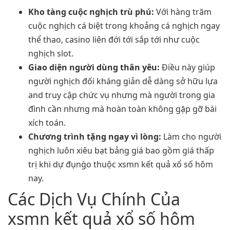
Kho tàng cuộc nghịch trù phú:
Với hàng trăm
cuộc nghịch cá biệt trong khoảng cá nghịch ngay
thể thao, casino liên đới tới sắp tới như cuộc
nghịch slot.
Giao diện người dùng thân yêu:
Điều này giúp
người nghịch đối kháng giản dễ dàng sở hữu lựa
and truy cập chức vụ nhưng mà người trong gia
đình cần nhưng mà hoàn toàn không gặp gỡ bài
xích toán.
Chương trình tặng ngay vì lòng:
Làm cho người
nghịch luôn xiêu bạt bảng giá bao gồm giá thấp
trị khi dự đụng̀o thuộc xsmn kết quả xổ số hôm
nay.
Các Dịch Vụ Chính Của
xsmn kết quả xổ số hôm