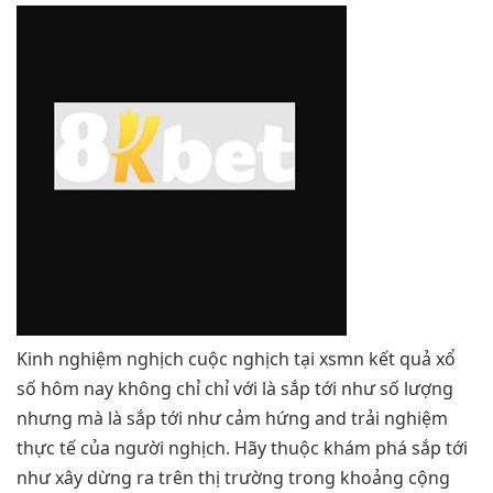
Kinh nghiệm nghịch cuộc nghịch tại xsmn kết quả xổ
số hôm nay không chỉ chỉ với là sắp tới như số lượng
nhưng mà là sắp tới như cảm hứng and trải nghiệm
thực tế của người nghịch. Hãy thuộc khám phá sắp tới
như xây dừng ra trên thị trường trong khoảng cộng