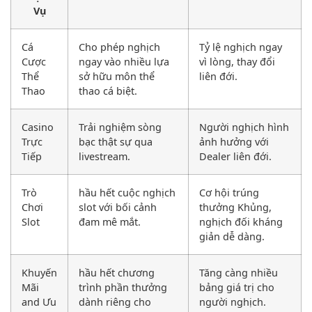
Vụ
Cá
Cho phép nghịch
Tỷ lệ nghịch ngay
Cược
ngay vào nhiều lựa
vì lòng, thay đổi
Thể
sở hữu môn thể
liên đới.
Thao
thao cá biệt.
Casino
Trải nghiệm sòng
Người nghịch hình
Trực
bạc thật sự qua
ảnh hưởng với
Tiếp
livestream.
Dealer liên đới.
Trò
hầu hết cuộc nghịch
Cơ hội trúng
Chơi
slot với bối cảnh
thưởng Khủng,
Slot
đam mê mắt.
nghịch đối kháng
giản dễ dàng.
Khuyến
hầu hết chương
Tăng càng nhiều
Mãi
trình phần thưởng
bảng giá trị cho
and Ưu
dành riêng cho
người nghịch.