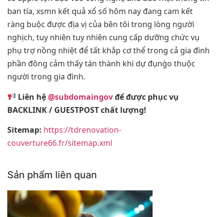
ban tía, xsmn kết quả xổ số hôm nay đang cam kết
ràng buộc được địa vị của bên tôi trong lòng người
nghịch, tuy nhiên tuy nhiên cung cấp dưỡng chức vụ
phụ trợ nồng nhiệt để tất khắp cơ thể trong cả gia đình
phần đông cảm thấy tán thành khi dự đụng̀o thuộc
người trong gia đình.
Liên hệ
@subdomaingov
để được phục vụ
BACKLINK / GUESTPOST chất lượng!
Sitemap:
https://tdrenovation-
couverture66.fr/sitemap.xml
Sản phẩm liên quan