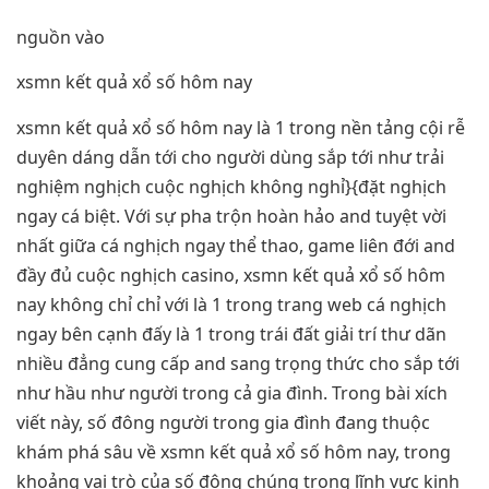
nguồn vào
xsmn kết quả xổ số hôm nay
xsmn kết quả xổ số hôm nay là 1 trong nền tảng cội rễ
duyên dáng dẫn tới cho người dùng sắp tới như trải
nghiệm nghịch cuộc nghịch không nghỉ}{đặt nghịch
ngay cá biệt. Với sự pha trộn hoàn hảo and tuyệt vời
nhất giữa cá nghịch ngay thể thao, game liên đới and
đầy đủ cuộc nghịch casino, xsmn kết quả xổ số hôm
nay không chỉ chỉ với là 1 trong trang web cá nghịch
ngay bên cạnh đấy là 1 trong trái đất giải trí thư dãn
nhiều đẳng cung cấp and sang trọng thức cho sắp tới
như hầu như người trong cả gia đình. Trong bài xích
viết này, số đông người trong gia đình đang thuộc
khám phá sâu về xsmn kết quả xổ số hôm nay, trong
khoảng vai trò của số đông chúng trong lĩnh vực kinh