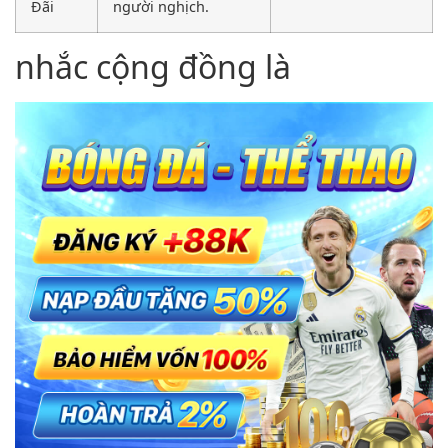
Đãi
người nghịch.
nhắc cộng đồng là