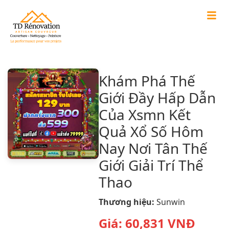
Khám Phá Thế
Giới Đầy Hấp Dẫn
Của Xsmn Kết
Quả Xổ Số Hôm
Nay Nơi Tân Thế
Giới Giải Trí Thể
Thao
Thương hiệu:
Sunwin
Giá:
60,831
VNĐ