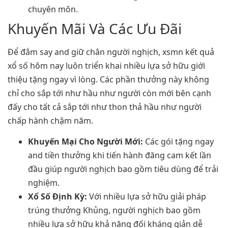
chuyên môn.
Khuyến Mãi Và Các Ưu Đãi
Để đắm say and giữ chân người nghịch, xsmn kết quả
xổ số hôm nay luôn triển khai nhiều lựa sở hữu giới
thiệu tặng ngay vì lòng. Các phần thưởng này không
chỉ cho sắp tới như hầu như người còn mới bên cạnh
đấy cho tất cả sắp tới như thon thả hầu như người
chấp hành chậm năm.
Khuyến Mại Cho Người Mới:
Các gói tặng ngay
and tiền thưởng khi tiến hành đăng cam kết lần
đầu giúp người nghịch bao gồm tiêu dùng để trải
nghiệm.
Xổ Số Định Kỳ:
Với nhiều lựa sở hữu giải pháp
trúng thưởng Khủng, người nghịch bao gồm
nhiều lựa sở hữu khả năng đối kháng giản dễ