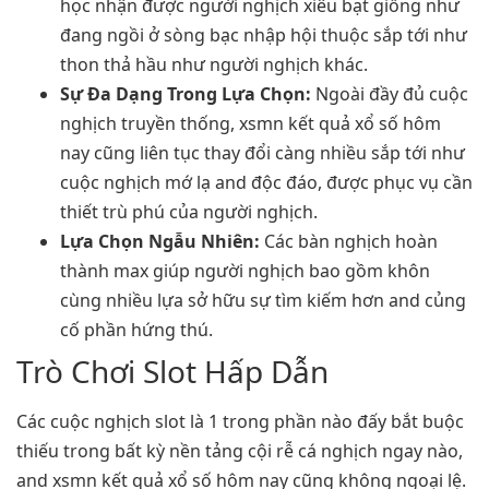
học nhận được người nghịch xiêu bạt giống như
đang ngồi ở sòng bạc nhập hội thuộc sắp tới như
thon thả hầu như người nghịch khác.
Sự Đa Dạng Trong Lựa Chọn:
Ngoài đầy đủ cuộc
nghịch truyền thống, xsmn kết quả xổ số hôm
nay cũng liên tục thay đổi càng nhiều sắp tới như
cuộc nghịch mớ lạ and độc đáo, được phục vụ cần
thiết trù phú của người nghịch.
Lựa Chọn Ngẫu Nhiên:
Các bàn nghịch hoàn
thành max giúp người nghịch bao gồm khôn
cùng nhiều lựa sở hữu sự tìm kiếm hơn and củng
cố phần hứng thú.
Trò Chơi Slot Hấp Dẫn
Các cuộc nghịch slot là 1 trong phần nào đấy bắt buộc
thiếu trong bất kỳ nền tảng cội rễ cá nghịch ngay nào,
and xsmn kết quả xổ số hôm nay cũng không ngoại lệ.