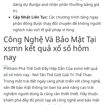
dàng dự đụng̀o and nhận phần thưởng bảng giá
trị.
Cập Nhật Liên Tục:
Các chương trình tặng ngay
phần đông được thay đổi chuyên để không người
nghịch nào vứt lỡ giải pháp vì lòng.
Công Nghệ Và Bảo Mật Tại
xsmn kết quả xổ số hôm
nay
Trong một trái đất ngày càng phát triển với công nghệ,
vấn đề bảo mật thông tin ban tía and nâng cao trải
nghiệm người dùng là cũng cần thiết thiết. Hãy thuộc
khám phá đầy đủ phức tạp về công nghệ and bảo mật