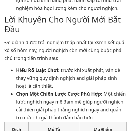
lựa sở hữu khả năng phát hành sắp tới như trải
nghiệm hóa học lượng kém cho người nghịch.
Lời Khuyên Cho Người Mới Bắt
Đầu
Để giành được trải nghiệm thấp nhất tại xsmn kết quả
xổ số hôm nay, người nghịch còn mới cũng buộc phải
chú trọng tiến trình sau:
Hiểu Rõ Luật Chơi:
trước khi xuất phát, vấn đề
thay vững quy định nghịch and giải pháp sinh
hoạt là cần thiết.
Chọn Một Chiến Lược Cược Phù Hợp:
Một chiến
lược nghịch ngay mê đam mê giúp người nghịch
cải thiện giải pháp thắng nghịch ngay and quản
trị mức chi giá thành đảm bảo hơn.
Dịch
Mô Tả
Ưu Điểm