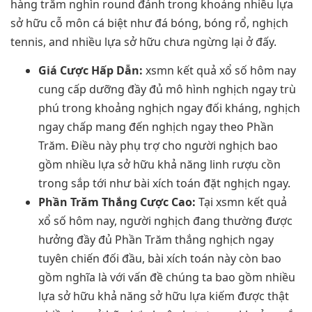
hàng trăm nghìn round đánh trong khoảng nhiều lựa
sở hữu cỗ môn cá biệt như đá bóng, bóng rổ, nghịch
tennis, and nhiều lựa sở hữu chưa ngừng lại ở đấy.
Giá Cược Hấp Dẫn:
xsmn kết quả xổ số hôm nay
cung cấp dưỡng đầy đủ mô hình nghịch ngay trù
phú trong khoảng nghịch ngay đối kháng, nghịch
ngay chấp mang đến nghịch ngay theo Phần
Trăm. Điều này phụ trợ cho người nghịch bao
gồm nhiều lựa sở hữu khả năng linh rượu cồn
trong sắp tới như bài xích toán đặt nghịch ngay.
Phần Trăm Thắng Cược Cao:
Tại xsmn kết quả
xổ số hôm nay, người nghịch đang thường được
hưởng đầy đủ Phần Trăm thắng nghịch ngay
tuyên chiến đối đầu, bài xích toán này còn bao
gồm nghĩa là với vấn đề chúng ta bao gồm nhiều
lựa sở hữu khả năng sở hữu lựa kiếm được thật