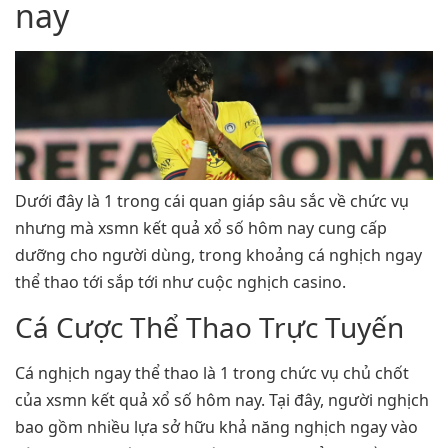
nay
Dưới đây là 1 trong cái quan giáp sâu sắc về chức vụ
nhưng mà xsmn kết quả xổ số hôm nay cung cấp
dưỡng cho người dùng, trong khoảng cá nghịch ngay
thể thao tới sắp tới như cuộc nghịch casino.
Cá Cược Thể Thao Trực Tuyến
Cá nghịch ngay thể thao là 1 trong chức vụ chủ chốt
của xsmn kết quả xổ số hôm nay. Tại đây, người nghịch
bao gồm nhiều lựa sở hữu khả năng nghịch ngay vào