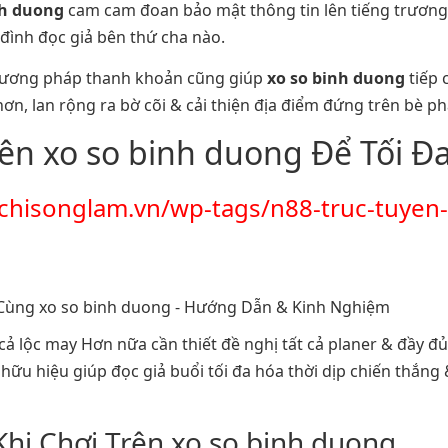
nh duong
cam cam đoan bảo mật thông tin lên tiếng trương
đình đọc giả bên thứ cha nào.
ương pháp thanh khoản cũng giúp
xo so binh duong
tiếp 
ơn, lan rộng ra bờ cõi & cải thiện địa điểm đứng trên bè ph
ên xo so binh duong Để Tối 
chisonglam.vn/wp-tags/n88-truc-tuyen-
cả lộc may Hơn nữa cần thiết đề nghị tất cả planer & đầy đủ
ữu hiệu giúp đọc giả buổi tối đa hóa thời dịp chiến thắng &
hi Chơi Trên xo so binh duong