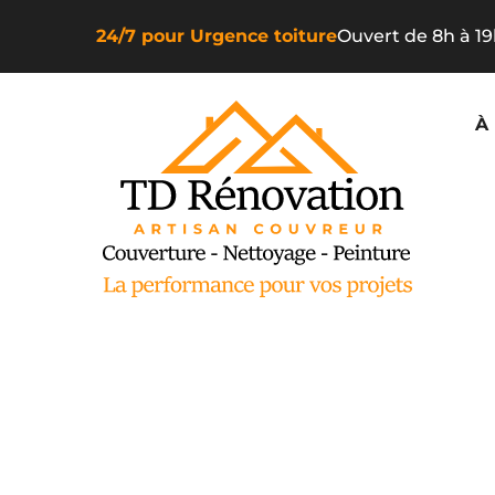
24/7 pour Urgence toiture
Ouvert de 8h à 1
À