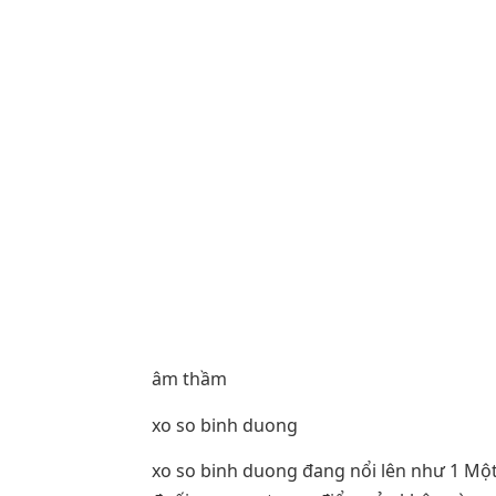
âm thầm
xo so binh duong
xo so binh duong đang nổi lên như 1 Một