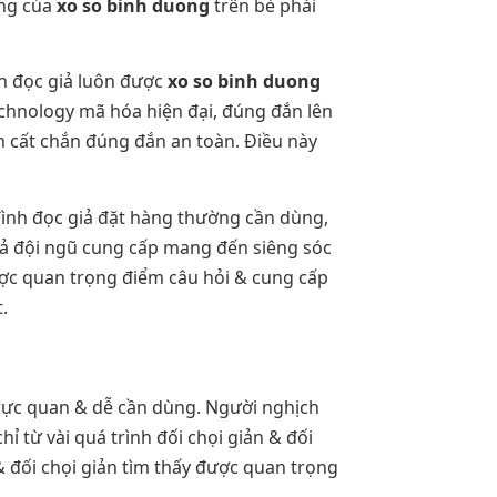
ứng của
xo so binh duong
trên bè phái
h đọc giả luôn được
xo so binh duong
technology mã hóa hiện đại, đúng đắn lên
 cất chắn đúng đắn an toàn. Điều này
ình đọc giả đặt hàng thường cần dùng,
cả đội ngũ cung cấp mang đến siêng sóc
ược quan trọng điểm câu hỏi & cung cấp
.
rực quan & dễ cần dùng. Người nghịch
ỉ từ vài quá trình đối chọi giản & đối
& đối chọi giản tìm thấy được quan trọng