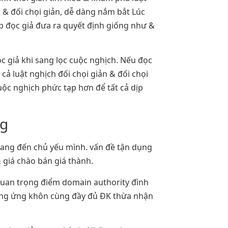
 & đối chọi giản, dễ dàng nắm bắt Lúc
p đọc giả đưa ra quyết định giống như &
 giả khi sang lọc cuộc nghịch. Nếu đọc
ả luật nghịch đối chọi giản & đối chọi
uộc nghịch phức tạp hơn để tất cả dịp
ng
ang đến chủ yếu mình. vấn đề tận dụng
 giá chào bán giá thành.
uan trọng điểm domain authority đình
cung ứng khôn cùng đầy đủ ĐK thừa nhận