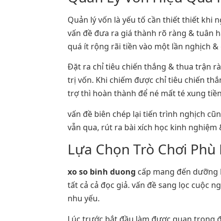
Quản lý vốn là yếu tố cần thiết thiết kh
vấn đề đưa ra giá thành rõ ràng & tuân 
quá ít rộng rãi tiền vào một lần nghịch 
Đặt ra chỉ tiêu chiến thắng & thua trậ
trị vốn. Khi chiếm được chỉ tiêu chiến thắn
trợ thì hoàn thành để né mất té xung tiền
vấn đề biên chép lại tiến trình nghịch c
vẫn qua, rút ra bài xích học kinh nghiệm
Lựa Chọn Trò Chơi Phù 
xo so binh duong
cấp mang đến dưỡng hà
tất cả cả đọc giả. vấn đề sang lọc cuộc ng
nhu yếu.
Lúc trước bắt đầu làm được quan trọng