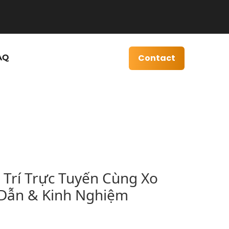
Contact
AQ
 Trí Trực Tuyến Cùng Xo
Dẫn & Kinh Nghiệm