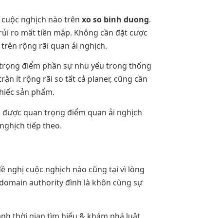
ả cuộc nghịch nào trên
xo so binh duong
.
rủi ro mất tiền mập. Không cần đặt cược
trên rộng rãi quan ải nghịch.
 trọng điểm phần sự nhu yếu trong thống
rận ít rộng rãi so tất cả planer, cũng cần
chiếc sản phẩm.
lại được quan trọng điểm quan ải nghịch
nghịch tiếp theo.
 nghị cuộc nghịch nào cũng tại vì lòng
ủa domain authority đình là khôn cùng sự
ành thời gian tìm hiểu & khám phá luật