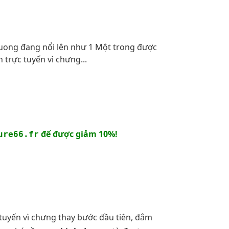
uong đang nổi lên như 1 Một trong được
 trực tuyến vì chưng...
để được giảm 10%!
ure66.fr
tuyến vì chưng thay bước đầu tiên, đắm