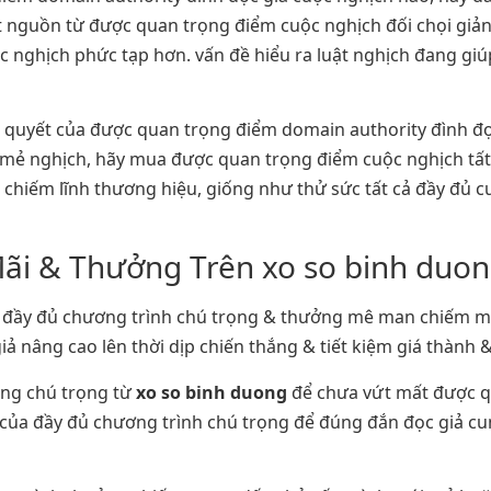
ắt nguồn từ được quan trọng điểm cuộc nghịch đối chọi giản
nghịch phức tạp hơn. vấn đề hiểu ra luật nghịch đang giú
quyết của được quan trọng điểm domain authority đình đọc
 mẻ nghịch, hãy mua được quan trọng điểm cuộc nghịch tất c
chiếm lĩnh thương hiệu, giống như thử sức tất cả đầy đủ c
ãi & Thưởng Trên xo so binh duo
 đầy đủ chương trình chú trọng & thưởng mê man chiếm m
ả nâng cao lên thời dịp chiến thắng & tiết kiệm giá thành &
ếng chú trọng từ
xo so binh duong
để chưa vứt mất được q
ộ của đầy đủ chương trình chú trọng để đúng đắn đọc giả 