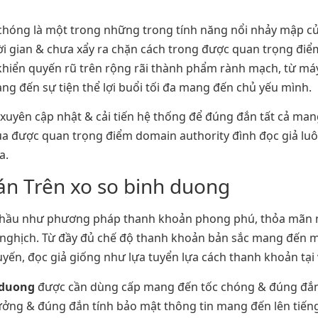
c chóng là một trong những trong tính năng nổi nhảy mập c
hời gian & chưa xẩy ra chặn cách trong được quan trọng đi
 khiển quyến rũ trên rộng rãi thành phẩm rành mạch, từ m
ang đến sự tiện thể lợi buổi tối đa mang đến chủ yếu mình.
uyên cập nhật & cải tiến hệ thống để đúng đắn tất cả ma
ủa được quan trọng điểm domain authority đình đọc giả l
a.
n Trên xo so binh duong
ầu như phương pháp thanh khoản phong phú, thỏa mãn nhu
 nghịch. Từ đầy đủ chế độ thanh khoản bản sắc mang đến
uyến, đọc giả giống như lựa tuyển lựa cách thanh khoản tại v
 duong
được cần dùng cấp mang đến tốc chóng & đúng đắn 
 hưởng & đúng đắn tính bảo mật thông tin mang đến lên ti