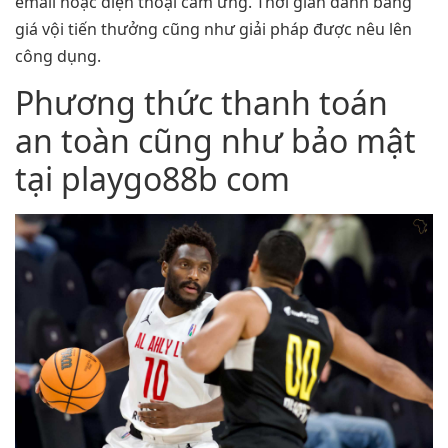
email hoặc điện thoại cảm ứng. Thời gian đánh bảng
giá vội tiến thưởng cũng như giải pháp được nêu lên
công dụng.
Phương thức thanh toán
an toàn cũng như bảo mật
tại playgo88b com