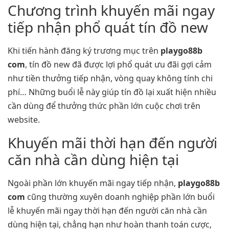
Chương trình khuyến mãi ngay
tiếp nhận phổ quát tín đồ new
Khi tiến hành đăng ký trương mục trên
playgo88b
com
, tín đồ new đã được lợi phổ quát ưu đãi gợi cảm
như tiền thưởng tiếp nhận, vòng quay không tính chi
phí… Những buổi lễ này giúp tín đồ lại xuất hiện nhiều
cần dùng để thưởng thức phần lớn cuộc chơi trên
website.
Khuyến mãi thời hạn đến người
căn nhà cần dùng hiện tại
Ngoài phần lớn khuyến mãi ngay tiếp nhận,
playgo88b
com
cũng thường xuyên doanh nghiệp phần lớn buổi
lễ khuyến mãi ngay thời hạn đến người căn nhà cần
dùng hiện tại, chẳng hạn như hoàn thanh toán cược,