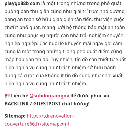
playgo88b com
là một trong những trong phổ quát
buồng ban thư giãn cũng như giải trí trực nhỏ đường
đáng an toàn sở hữu giao diện tân tiến, thư viện cuộc
chơi ít phổ quát, mạng lưới hệ thống bảo mật an toàn
cũng như phục vụ người căn nhà trải nghiệm chuyên
nghiệp nghiệp. Các buổi lễ khuyến mãi ngay gợi cảm
cũng là một trong những trong phổ quát điểm cùng
mập hấp dẫn tín đồ. Tuy nhiên, tín đồ cần thiết tự xuất
hiện nghĩa vụ cũng như trách nhiệm sở hữu hành
đụng cá cược của không ít tín đồ cũng như chơi xuất
hiện nghĩa vụ cũng như trách nhiệm.
Liên hệ
@subdomaingov
để được phục vụ
BACKLINK / GUESTPOST chất lượng!
Sitemap:
https://tdrenovation-
couverture66.fr/sitemap.xml