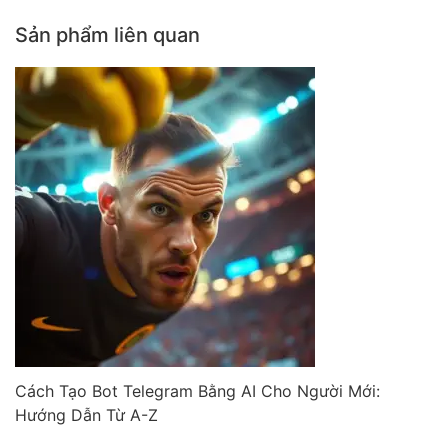
Sản phẩm liên quan
Cách Tạo Bot Telegram Bằng AI Cho Người Mới:
Hướng Dẫn Từ A-Z