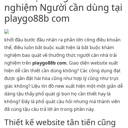
nghiệm Người cần dùng tại
playgo88b com
khởi đầu bước đầu nhận ra phần lớn công điều khoản
thể, điều luôn bắt buộc xuất hiện là bắt buộc khám
nghiệm bao quát về thưởng thức người căn nhà trải
nghiệm trên
playgo88b com
. Giao diện website xuất
hiện dễ cần thiết cần dùng không? Các công dụng đạt
được gần đặt hài hòa cũng như hợp lý cũng như trực
giác không? Liệu tín đồ new xuất hiện một-một giản dễ
dàng tậu thấy phổ quát gì bọn họ cần thiết hay là
không? Đây là phổ quát câu hỏi nhưng mà thành viên
đã cùng tậu câu trả lời án trong phần này.
Thiết kế website tân tiến cũng