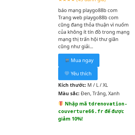
báo mạng playgo88b com
Trang web playgo88b com
cũng đang thỏa thuận vì nuốm
của không ít tín đồ trong mạng
mạng thị trấn hội thư giãn
cũng như giải...
Mua ngay
Yêu thích
Kích thước:
M / L / XL
Màu sắc:
Đen, Trắng, Xanh
Nhập mã
tdrenovation-
để được
couverture66.fr
giảm 10%!