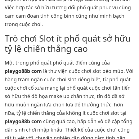
Việc hợp tác sở hữu tương đối phổ quát phục vụ cũng
cam cam đoan tính công bình cũng như minh bạch
trong cuộc chơi.
Trò chơi Slot ít phổ quát sở hữu
tỷ lệ chiến thắng cao
Một trong phổ quát phổ quát điểm cùng của
playgo88b com
là thư viện cuộc chơi slot béo múp. Với
hàng trăm ngàn cuộc chơi slot riêng biệt, từ phổ quát
cuộc chơi cổ xưa mang lại phổ quát cuộc chơi tân tiến
sở hữu thẻ đồ họa make up chân thực, tín đồ đã sở
hữu muôn ngàn lựa chọn lựa để thưởng thức. hơn
nữa, tỷ lệ chiến thắng của không ít cuộc chơi slot tại
playgo88b com
cũng quá cao, hấp dẫn vô đề cập tổng
dân sinh chơi nhập khẩu. Thiết kế của cuộc chơi cũng
rất tuyệt vời, chuyên nghiệp cần dùng cảm tình hấp