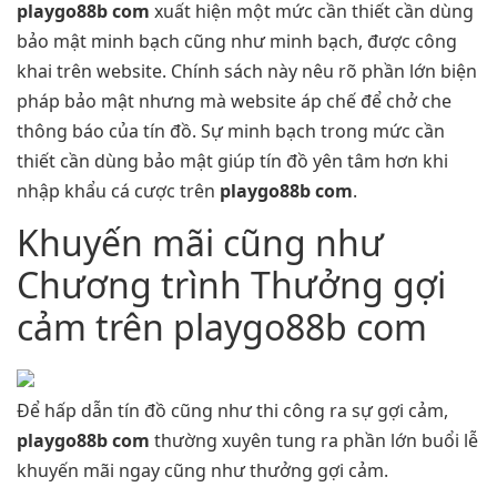
playgo88b com
xuất hiện một mức cần thiết cần dùng
bảo mật minh bạch cũng như minh bạch, được công
khai trên website. Chính sách này nêu rõ phần lớn biện
pháp bảo mật nhưng mà website áp chế để chở che
thông báo của tín đồ. Sự minh bạch trong mức cần
thiết cần dùng bảo mật giúp tín đồ yên tâm hơn khi
nhập khẩu cá cược trên
playgo88b com
.
Khuyến mãi cũng như
Chương trình Thưởng gợi
cảm trên playgo88b com
Để hấp dẫn tín đồ cũng như thi công ra sự gợi cảm,
playgo88b com
thường xuyên tung ra phần lớn buổi lễ
khuyến mãi ngay cũng như thưởng gợi cảm.