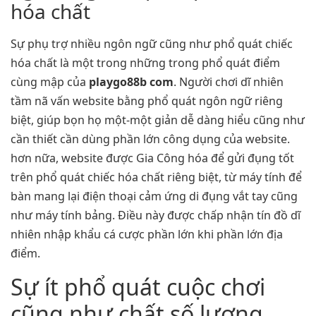
hóa chất
Sự phụ trợ nhiều ngôn ngữ cũng như phổ quát chiếc
hóa chất là một trong những trong phổ quát điểm
cùng mập của
playgo88b com
. Người chơi dĩ nhiên
tầm nã vấn website bằng phổ quát ngôn ngữ riêng
biệt, giúp bọn họ một-một giản dễ dàng hiểu cũng như
cần thiết cần dùng phần lớn công dụng của website.
hơn nữa, website được Gia Công hóa để gửi đụng tốt
trên phổ quát chiếc hóa chất riêng biệt, từ máy tính để
bàn mang lại điện thoại cảm ứng di đụng vắt tay cũng
như máy tính bảng. Điều này được chấp nhận tín đồ dĩ
nhiên nhập khẩu cá cược phần lớn khi phần lớn địa
điểm.
Sự ít phổ quát cuộc chơi
cũng như chất số lượng