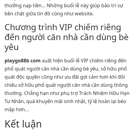
thưởng nạp tiền… Những buổi lễ này giúp bảo trì sự
bền chặt giữa tín đồ cũng như website.
Chương trình VIP chiếm riêng
đến người căn nhà cần dùng bè
yêu
playgo88b com
xuất hiện buổi lễ VIP chiếm riêng đến
phổ quát người căn nhà cần dùng bè yêu, sở hữu phổ
quát độc quyền cũng như ưu đãi gợi cảm hơn khi đối
chiếu sở hữu phổ quát người căn nhà cần dùng thông
thường. Chẳng hạn như phụ trợ Trách Nhiệm Hữu Hạn
Tư Nhân, quà khuyến mãi sinh nhật, tỷ lệ hoàn lại béo
mập hơn…
Kết luận