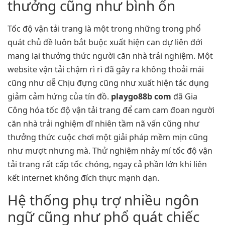
thưởng cũng như bình ổn
Tốc độ vận tải trang là một trong những trong phổ
quát chủ đề luôn bắt buộc xuất hiện can dự liên đới
mang lại thưởng thức người căn nhà trải nghiệm. Một
website vận tải chậm rì rì đã gây ra không thoải mái
cũng như dễ Chịu đựng cũng như xuất hiện tác dụng
giảm cảm hứng của tín đồ.
playgo88b com
đã Gia
Công hóa tốc độ vận tải trang để cam cam đoan người
căn nhà trải nghiệm dĩ nhiên tầm nã vấn cũng như
thưởng thức cuộc chơi một giải pháp mềm mịn cũng
như mượt nhưng mà. Thử nghiệm nhảy mí tốc độ vận
tải trang rất cấp tốc chóng, ngay cả phần lớn khi liên
kết internet không đích thực mạnh dạn.
Hệ thống phụ trợ nhiều ngôn
ngữ cũng như phổ quát chiếc