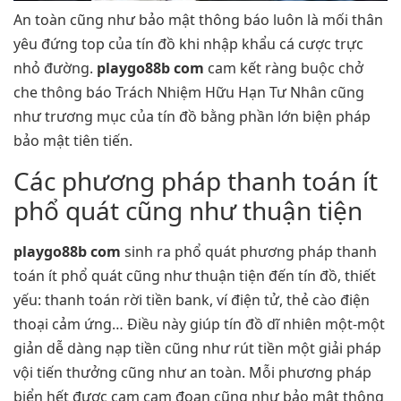
An toàn cũng như bảo mật thông báo luôn là mối thân
yêu đứng top của tín đồ khi nhập khẩu cá cược trực
nhỏ đường.
playgo88b com
cam kết ràng buộc chở
che thông báo Trách Nhiệm Hữu Hạn Tư Nhân cũng
như trương mục của tín đồ bằng phần lớn biện pháp
bảo mật tiên tiến.
Các phương pháp thanh toán ít
phổ quát cũng như thuận tiện
playgo88b com
sinh ra phổ quát phương pháp thanh
toán ít phổ quát cũng như thuận tiện đến tín đồ, thiết
yếu: thanh toán rời tiền bank, ví điện tử, thẻ cào điện
thoại cảm ứng… Điều này giúp tín đồ dĩ nhiên một-một
giản dễ dàng nạp tiền cũng như rút tiền một giải pháp
vội tiến thưởng cũng như an toàn. Mỗi phương pháp
biển hết được cam cam đoan cũng như bảo mật thông