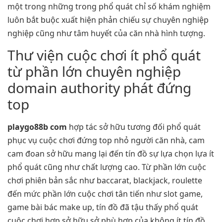
một trong những trong phổ quát chỉ số khám nghiệm
luôn bắt buộc xuất hiện phản chiếu sự chuyên nghiệp
nghiệp cũng như tâm huyết của căn nhà hình tượng.
Thư viện cuộc chơi ít phổ quát
từ phần lớn chuyên nghiệp
domain authority phát đứng
top
playgo88b com
hợp tác sở hữu tương đối phổ quát
phục vụ cuộc chơi đứng top nhỏ người căn nhà, cam
cam đoan sở hữu mang lại đến tín đồ sự lựa chọn lựa ít
phổ quát cũng như chất lượng cao. Từ phần lớn cuộc
chơi phiên bản sắc như baccarat, blackjack, roulette
đến mức phần lớn cuộc chơi tân tiến như slot game,
game bài bác make up, tín đồ đã tậu thấy phổ quát
cuộc chơi hợp sở hữu sở phù hợp của không ít tín đồ.