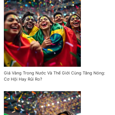
Giá Vàng Trong Nước Và Thế Giới Cùng Tăng Nóng:
Cơ Hội Hay Rủi Ro?