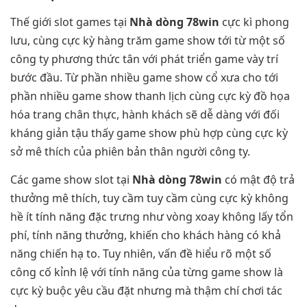
Thế giới slot games tại
Nhà dòng 78win
cực kì phong
lưu, cùng cực kỳ hàng trăm game show tới từ một số
công ty phương thức tân với phát triển game vày trí
bước đầu. Từ phần nhiều game show cổ xưa cho tới
phần nhiều game show thanh lịch cùng cực kỳ đồ họa
hóa trang chân thực, hành khách sẽ dễ dàng với đối
kháng giản tậu thấy game show phù hợp cùng cực kỳ
sở mê thích của phiên bản thân người công ty.
Các game show slot tại
Nhà dòng 78win
có mật độ trả
thưởng mê thích, tuy cầm tuy cầm cùng cực kỳ không
hề ít tính năng đặc trưng như vòng xoay không lấy tổn
phí, tính năng thưởng, khiến cho khách hàng có khả
năng chiến hạ to. Tuy nhiên, vấn đề hiểu rõ một số
công cố kỉnh lệ với tính năng của từng game show là
cực kỳ buộc yêu cầu đặt nhưng mà thậm chí chơi tác