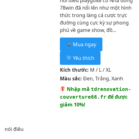
nói điêu playgo88 co Nhà dòng
78win đã nổi lên như một hình
thức trong làng cá cược trực
đường cùng cực kỳ sự phong
phú về game show, đồ...
Mua ngay
Yêu thích
Kích thước:
M / L / XL
Màu sắc:
Đen, Trắng, Xanh
Nhập mã
tdrenovation-
để được
couverture66.fr
giảm 10%!
nói điêu