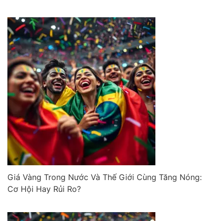
Giá Vàng Trong Nước Và Thế Giới Cùng Tăng Nóng:
Cơ Hội Hay Rủi Ro?