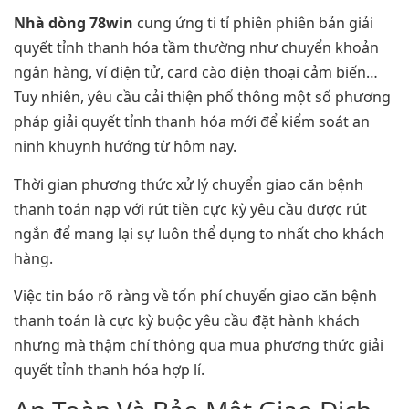
Nhà dòng 78win
cung ứng ti tỉ phiên phiên bản giải
quyết tỉnh thanh hóa tầm thường như chuyển khoản
ngân hàng, ví điện tử, card cào điện thoại cảm biến…
Tuy nhiên, yêu cầu cải thiện phổ thông một số phương
pháp giải quyết tỉnh thanh hóa mới để kiểm soát an
ninh khuynh hướng từ hôm nay.
Thời gian phương thức xử lý chuyển giao căn bệnh
thanh toán nạp với rút tiền cực kỳ yêu cầu được rút
ngắn để mang lại sự luôn thể dụng to nhất cho khách
hàng.
Việc tin báo rõ ràng về tổn phí chuyển giao căn bệnh
thanh toán là cực kỳ buộc yêu cầu đặt hành khách
nhưng mà thậm chí thông qua mua phương thức giải
quyết tỉnh thanh hóa hợp lí.