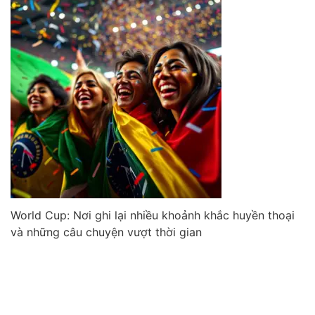
World Cup: Nơi ghi lại nhiều khoảnh khắc huyền thoại
và những câu chuyện vượt thời gian