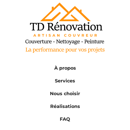
À propos
Services
Nous choisir
Réalisations
FAQ