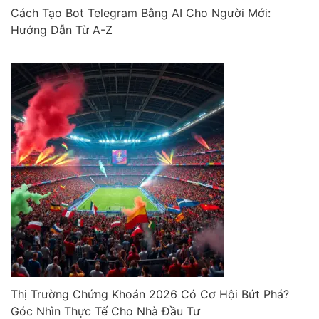
Cách Tạo Bot Telegram Bằng AI Cho Người Mới:
Hướng Dẫn Từ A-Z
Thị Trường Chứng Khoán 2026 Có Cơ Hội Bứt Phá?
Góc Nhìn Thực Tế Cho Nhà Đầu Tư