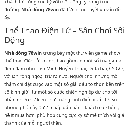
khách tới cùng cực kỳ với một công ty dòng trực
đường.
Nhà dòng 78win
đã từng cực tuyệt vụ vấn đề
ấy.
Thể Thao Điện Tử – Sân Chơi Sôi
Động
Nhà dòng 78win
trưng bày một thư viện game show
thể thao điện tử to con, bao gồm có một số tựa game
đình đám như Liên Minh Huyền Thoại, Dota hai, CS:GO,
với lan rộng ngoại trừ ra nữa. Người chơi nhưng mà
thậm chí đặt cược vào một số giải đấu to thon bên trên
cố kỉnh giới, từ một số cuộc chiến nghiệp dư cho tới
phần nhiều sự kiện chức năng kinh điển quốc tế. Sự
phong phú này được chấp dấn hành khách có không
hề ít mua hơn, phù hợp cùng cực kỳ sở mê thích với giá
thành của mỗi người thân.