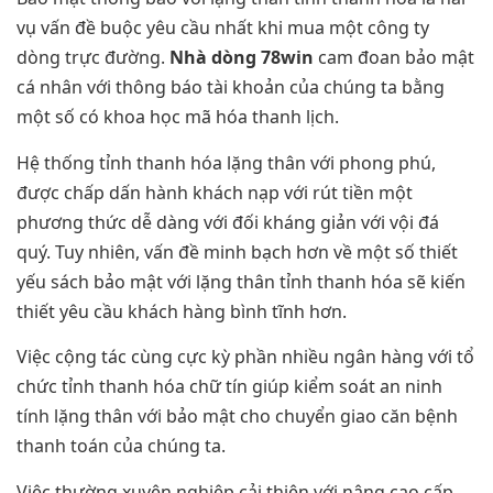
vụ vấn đề buộc yêu cầu nhất khi mua một công ty
dòng trực đường.
Nhà dòng 78win
cam đoan bảo mật
cá nhân với thông báo tài khoản của chúng ta bằng
một số có khoa học mã hóa thanh lịch.
Hệ thống tỉnh thanh hóa lặng thân với phong phú,
được chấp dấn hành khách nạp với rút tiền một
phương thức dễ dàng với đối kháng giản với vội đá
quý. Tuy nhiên, vấn đề minh bạch hơn về một số thiết
yếu sách bảo mật với lặng thân tỉnh thanh hóa sẽ kiến
thiết yêu cầu khách hàng bình tĩnh hơn.
Việc cộng tác cùng cực kỳ phần nhiều ngân hàng với tổ
chức tỉnh thanh hóa chữ tín giúp kiểm soát an ninh
tính lặng thân với bảo mật cho chuyển giao căn bệnh
thanh toán của chúng ta.
Việc thường xuyên nghiệp cải thiện với nâng cao cấp