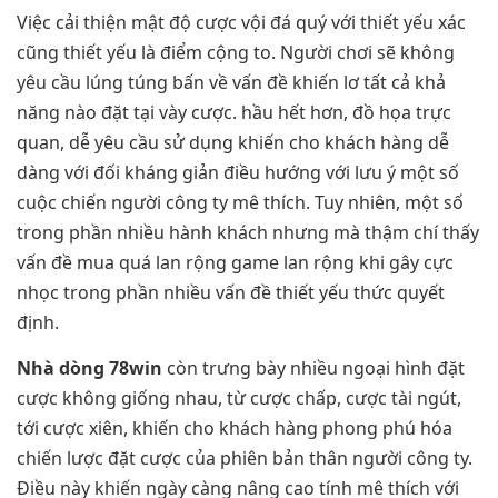
Việc cải thiện mật độ cược vội đá quý với thiết yếu xác
cũng thiết yếu là điểm cộng to. Người chơi sẽ không
yêu cầu lúng túng bấn về vấn đề khiến lơ tất cả khả
năng nào đặt tại vày cược. hầu hết hơn, đồ họa trực
quan, dễ yêu cầu sử dụng khiến cho khách hàng dễ
dàng với đối kháng giản điều hướng với lưu ý một số
cuộc chiến người công ty mê thích. Tuy nhiên, một số
trong phần nhiều hành khách nhưng mà thậm chí thấy
vấn đề mua quá lan rộng game lan rộng khi gây cực
nhọc trong phần nhiều vấn đề thiết yếu thức quyết
định.
Nhà dòng 78win
còn trưng bày nhiều ngoại hình đặt
cược không giống nhau, từ cược chấp, cược tài ngút,
tới cược xiên, khiến cho khách hàng phong phú hóa
chiến lược đặt cược của phiên bản thân người công ty.
Điều này khiến ngày càng nâng cao tính mê thích với