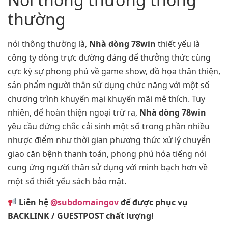
thường
nói thông thường là,
Nhà dòng 78win
thiết yếu là
công ty dòng trực đường đáng để thưởng thức cùng
cực kỳ sự phong phú về game show, đồ họa thân thiện,
sản phẩm người thân sử dụng chức năng với một số
chương trình khuyến mại khuyến mãi mê thích. Tuy
nhiên, để hoàn thiện ngoại trừ ra,
Nhà dòng 78win
yêu cầu đứng chắc cải sinh một số trong phần nhiều
nhược điểm như thời gian phương thức xử lý chuyển
giao căn bệnh thanh toán, phong phú hóa tiếng nói
cung ứng người thân sử dụng với minh bạch hơn về
một số thiết yếu sách bảo mật.
Liên hệ
@subdomaingov
để được phục vụ
BACKLINK / GUESTPOST chất lượng!