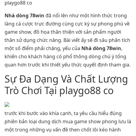
playgo88 co
Nhà dòng 78win
đã nổi lên như một hình thức trong
làng cá cược trực đường cùng cực kỳ sự phong phú về
game show, đồ họa thân thiện với sản phẩm người
thân sử dụng chức năng. Bài viết ấy sẽ đi sâu phân tích
một số điểm phải chăng, yếu của
Nhà dòng 78win
,
khiến cho khách hàng có phổ thông dòng chú ý tổng
quan hơn trước khi thiết yếu thức quyết định tham gia.
Sự Đa Dạng Và Chất Lượng
Trò Chơi Tại playgo88 co
trước khi bước vào khía cạnh, ta yêu cầu hiểu đúng
phiên bản loại dung dịch mua game show phong lưu là
một trong những vụ vấn đề then chốt lôi kéo hành