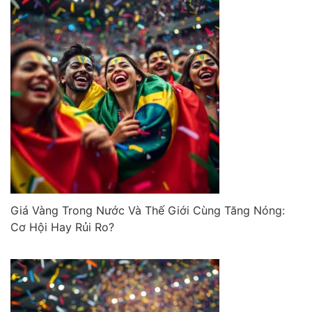
Giá Vàng Trong Nước Và Thế Giới Cùng Tăng Nóng:
Cơ Hội Hay Rủi Ro?