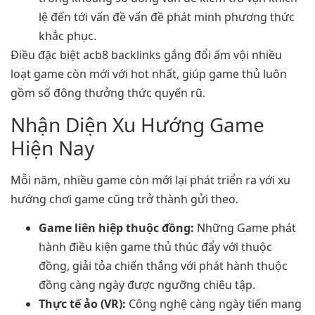
lệ đến tới vấn đề vấn đề phát minh phương thức
khắc phục.
Điều đặc biệt acb8 backlinks gắng đổi ấm vội nhiều
loạt game còn mới với hot nhất, giúp game thủ luôn
gồm số đông thưởng thức quyến rũ.
Nhận Diện Xu Hướng Game
Hiện Nay
Mỗi năm, nhiều game còn mới lại phát triển ra với xu
hướng chơi game cũng trở thành gửi theo.
Game liên hiệp thuộc đồng:
Những Game phát
hành điều kiện game thủ thúc đẩy với thuộc
đồng, giải tỏa chiến thắng với phát hành thuộc
đồng càng ngày được ngưỡng chiêu tập.
Thực tế ảo (VR):
Công nghệ càng ngày tiến mang