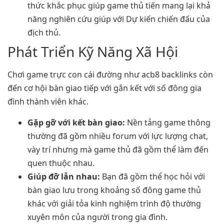
thức khắc phục giúp game thủ tiến mang lại khả
năng nghiên cứu giúp với Dự kiến chiến đấu của
địch thủ.
Phát Triển Kỹ Năng Xã Hội
Chơi game trực con cái đường như acb8 backlinks còn
đến cơ hội bàn giao tiếp với gắn kết với số đông gia
đình thành viên khác.
Gặp gỡ với kết bàn giao:
Nền tảng game thông
thường đã gồm nhiều forum với lực lượng chat,
vày trí nhưng mà game thủ đã gồm thể làm đến
quen thuộc nhau.
Giúp đỡ lẫn nhau:
Bạn đã gồm thể học hỏi với
bàn giao lưu trong khoảng số đông game thủ
khác với giải tỏa kinh nghiệm trình độ thường
xuyên môn của người trong gia đình.