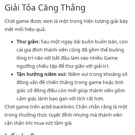
Giải Tỏa Căng Thẳng
Chơi game được xem là một trong hiện tượng giải bày
mệt mỏi hiệu quả.
Thư giãn:
Sau một ngày dài buôn buôn bán, con
cái gia đình thành viên cũng đã gồm thể buông
lỏng trí não với bắt đầu làm vào nhiều Game
ngưỡng chiêu tập để thư giãn với giải trí.
Tận hưởng niềm vui:
Niềm vui trong khoảng số
đông vấn đề chiến thắng trong game hoặc linh
giác số đông điều còn mới giúp thành viên gồm
cảm giác lành bạo gan với tích rất hơn.
Chơi game trên acb8 backlinks Chắn chắn rằng là một
trong thưởng thức tuyệt đỉnh nhưng mà thành viên
cận thận khi mua vứt tầm giá.