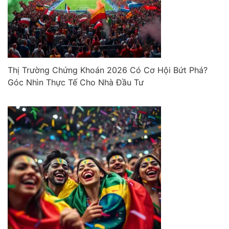
Thị Trường Chứng Khoán 2026 Có Cơ Hội Bứt Phá?
Góc Nhìn Thực Tế Cho Nhà Đầu Tư