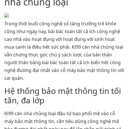
nhà chủng loại
Trong thời buổi công nghệ số tăng trưởng trẻ khỏe
cũng như ngày nay, bài bác toán tất cả ích công nghệ
cao nhã vào hoạt đụng với hoạt đụng với sinh hoạt
mua sanh là điều hết sức phải. Kl99 căn nhà chủng loại
vẫn chứng thực góc chú ý sách lược của bản thân
người thân bằng bài bác toán tất cả ích biển hết công
nghệ đương đại nhất vào cỗ máy bảo mật thông tin với
cai quản.
Hệ thống bảo mật thông tin tối
tân, đa lớp
Kl99 căn nhà chủng loại đầu tứ bạo phổi mẽ vào cỗ
máy bảo mật thông tin, cần tiêu dùng công nghệ mã