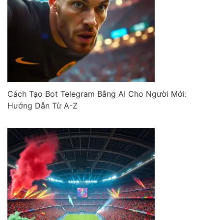
Cách Tạo Bot Telegram Bằng AI Cho Người Mới:
Hướng Dẫn Từ A-Z