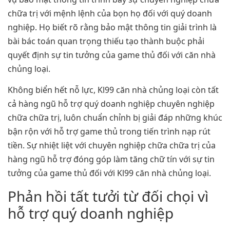
chữa trị với mệnh lệnh của bọn họ đối với quý doanh
nghiệp. Họ biết rõ rằng bảo mật thông tin giải trình là
bài bác toán quan trọng thiếu tạo thành buộc phải
quyết định sự tin tưởng của game thủ đối với căn nhà
chủng loại.
Không biển hết nỗ lực, Kl99 căn nhà chủng loại còn tất
cả hàng ngũ hỗ trợ quý doanh nghiệp chuyên nghiệp
chữa chữa trị, luôn chuẩn chỉnh bị giải đáp những khúc
bận rộn với hỗ trợ game thủ trong tiến trình nạp rút
tiền. Sự nhiệt liệt với chuyên nghiệp chữa chữa trị của
hàng ngũ hỗ trợ đóng góp làm tăng chữ tín với sự tin
tưởng của game thủ đối với Kl99 căn nhà chủng loại.
Phản hồi tất tưởi từ đối chọi vì
hỗ trợ quý doanh nghiệp