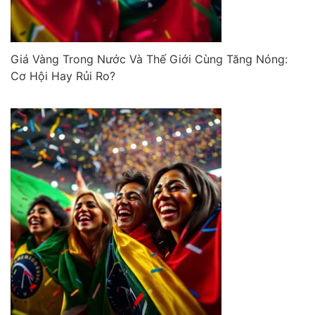
Giá Vàng Trong Nước Và Thế Giới Cùng Tăng Nóng:
Cơ Hội Hay Rủi Ro?