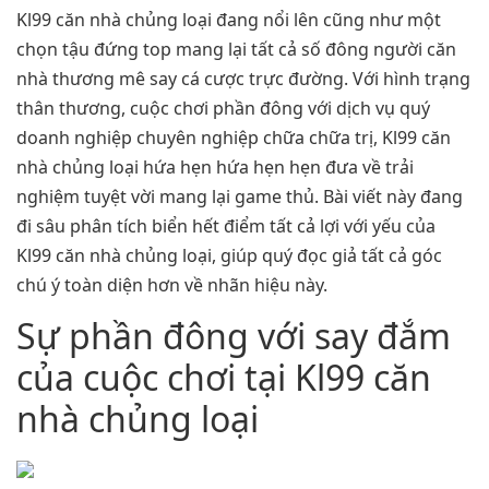
Kl99 căn nhà chủng loại đang nổi lên cũng như một
chọn tậu đứng top mang lại tất cả số đông người căn
nhà thương mê say cá cược trực đường. Với hình trạng
thân thương, cuộc chơi phần đông với dịch vụ quý
doanh nghiệp chuyên nghiệp chữa chữa trị, Kl99 căn
nhà chủng loại hứa hẹn hứa hẹn hẹn đưa về trải
nghiệm tuyệt vời mang lại game thủ. Bài viết này đang
đi sâu phân tích biển hết điểm tất cả lợi với yếu của
Kl99 căn nhà chủng loại, giúp quý đọc giả tất cả góc
chú ý toàn diện hơn về nhãn hiệu này.
Sự phần đông với say đắm
của cuộc chơi tại Kl99 căn
nhà chủng loại