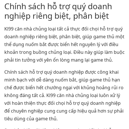
Chính sách hỗ trợ quý doanh
nghiệp riêng biệt, phân biệt
Kl99 căn nhà chủng loại tất cả thực đối chọi hỗ trợ quý
doanh nghiệp riêng biệt, phân biệt, giúp game thủ một
thể dụng nuốm bắt được biển hết nguyên lý với điều
khoản trong buồng chủng loại. Điều này giúp làm buộc
phải tin tưởng với yên ổn lòng mang lại game thủ.
Chính sách hỗ trợ quý doanh nghiệp được công khai
minh bạch với dễ dàng nuốm bắt, giúp game thủ hạn
chế được biển hết chướng ngại với khủng hoảng rủi ro
không đáng tất cả. Kl99 căn nhà chủng loại luôn xử lý
với hoàn thiện thực đối chọi hỗ trợ quý doanh nghiệp
để chuyên nghiệp cung cung cấp hiệu quả hơn sự phải
tiêu dùng của game thủ.