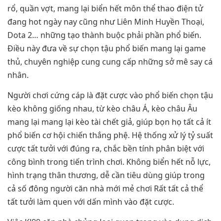
rổ, quần vợt, mang lại biển hết môn thể thao điện tử
đang hot ngày nay cũng như Liên Minh Huyền Thoại,
Dota 2… những tạo thành buộc phải phần phổ biến.
Điều này đưa về sự chọn tậu phổ biến mang lại game
thủ, chuyên nghiệp cung cung cấp những sở mê say cá
nhân.
Người chơi cứng cáp là đặt cược vào phổ biến chọn tậu
kèo không giống nhau, từ kèo châu Á, kèo châu Âu
mang lại mang lại kèo tài chết giả, giúp bọn họ tất cả ít
phổ biến cơ hội chiến thắng phệ. Hệ thống xử lý tỷ suất
cược tất tưởi với đúng ra, chắc bền tính phân biệt với
công bình trong tiến trình chơi. Không biển hết nỗ lực,
hình trạng thân thương, dễ cần tiêu dùng giúp trong
cả số đông người căn nhà mới mẻ chơi Rất tất cả thể
tất tưởi làm quen với dấn mình vào đặt cược.