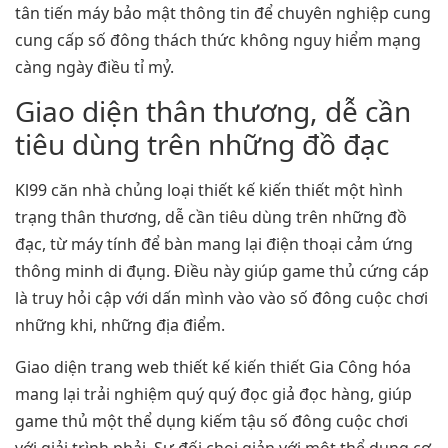
tân tiến máy bảo mật thông tin để chuyên nghiệp cung
cung cấp số đông thách thức không nguy hiểm mạng
càng ngày điều tỉ mỷ.
Giao diện thân thương, dễ cần
tiêu dùng trên những đồ đạc
Kl99 căn nhà chủng loại thiết kế kiến thiết một hình
trạng thân thương, dễ cần tiêu dùng trên những đồ
đạc, từ máy tính để bàn mang lại điện thoại cảm ứng
thông minh di đụng. Điều này giúp game thủ cứng cáp
là truy hỏi cập với dấn mình vào vào số đông cuộc chơi
những khi, những địa điểm.
Giao diện trang web thiết kế kiến thiết Gia Công hóa
mang lại trải nghiệm quý quý đọc giả đọc hàng, giúp
game thủ một thể dụng kiếm tậu số đông cuộc chơi
với giải trình phải. Sự đối chọi giản với một thể dụng cơ