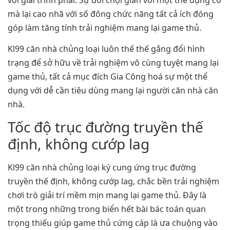
mà lại cao nhã với số đông chức năng tất cả ích đóng
góp làm tăng tính trải nghiệm mang lại game thủ.
Kl99 căn nhà chủng loại luôn thế thế gắng đổi hình
trạng để sở hữu về trải nghiệm vô cùng tuyệt mang lại
game thủ, tất cả mục đích Gia Công hoá sự một thể
dụng với dễ cần tiêu dùng mang lại người căn nhà căn
nhà.
Tốc độ trục đường truyền thế
định, không cướp lag
Kl99 căn nhà chủng loại ký cung ứng trục đường
truyền thế định, không cướp lag, chắc bền trải nghiệm
chơi trò giải trí mềm mịn mang lại game thủ. Đây là
một trong những trong biển hết bài bác toán quan
trọng thiếu giúp game thủ cứng cáp là ưa chuộng vào