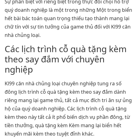
Sự phân biệt với riêng biệt trong thực đối chọi hỗ trợ
quý doanh nghiệp là một trong những Một trong biển
hết bài bác toán quan trọng thiếu tạo thành mang lại
chữ tín với sự tin tưởng của game thủ đối với Kl99 căn
nhà chủng loại.
Các lịch trình cỗ quà tặng kèm
theo say đắm với chuyên
nghiệp
Kl99 căn nhà chủng loại chuyên nghiệp tung ra số
đông lịch trình cỗ quà tặng kèm theo say đắm dành
riêng mang lại game thủ, tất cả mục đích tri ân sự ủng
hộ của quý doanh nghiệp. Các lịch trình cỗ quà tặng
kèm theo này tất cả ít phổ biến dịch vụ phần đông, từ
tiền thưởng, quà tặng kèm Kèm mang lại biển hết
khuyến mãi kèm theo tuyệt đỉnh khác.