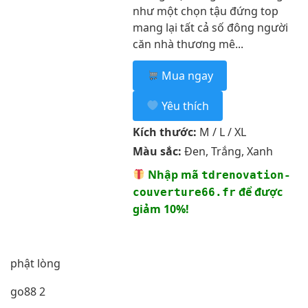
như một chọn tậu đứng top
mang lại tất cả số đông người
căn nhà thương mê...
Mua ngay
Yêu thích
Kích thước:
M / L / XL
Màu sắc:
Đen, Trắng, Xanh
Nhập mã
tdrenovation-
để được
couverture66.fr
giảm 10%!
phật lòng
go88 2