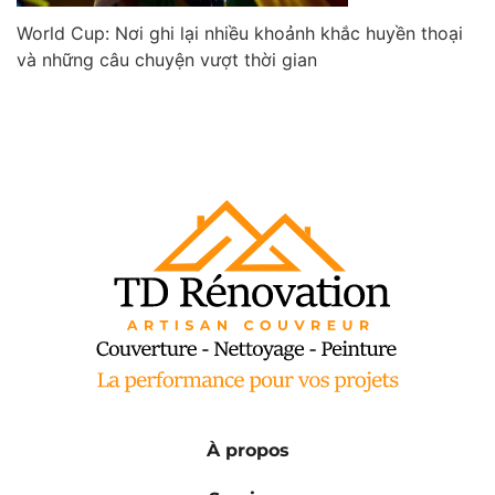
World Cup: Nơi ghi lại nhiều khoảnh khắc huyền thoại
và những câu chuyện vượt thời gian
À propos