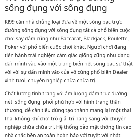
sống đụng với sống đụng
Kl99 căn nhà chủng loại đưa về một sòng bạc trực
đường sống đụng với sống đụng tất cả phổ biến cuộc
chơi say đắm cũng như Baccarat, Blackjack, Roulette,
Poker với phổ biến cuộc chơi khác. Người chơi đang
tiến hành trải nghiệm cảm giác giống cũng như đang
dấn mình vào vào một trong biển hết sòng bạc sự thật
với với sự dấn mình vào của vô cùng phổ biến Dealer
xinh tươi, chuyên nghiệp chữa chữa trị.
Chất lượng tình trạng với âm lượng đậm trục đường
nét, sống đụng, phối phù hợp với hình trạng thân
thương, dễ cần tiêu dùng tạo thành mang lại một thai
thai không khí chơi trò giải trí hạng sang với chuyên
nghiệp chữa chữa trị. Hệ thống bảo mật thông tin cao
nhã chắc bền an toàn hoàn hảo với tuyệt vời nhất