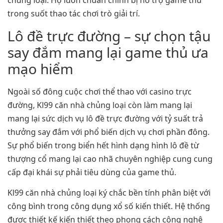
chủng loại. Họ luôn chuẩn chỉnh bị hỗ trợ game thủ
trong suốt thao tác chơi trò giải trí.
Lô đề trực đường – sự chọn tậu
say đắm mang lại game thủ ưa
mạo hiểm
Ngoài số đông cuộc chơi thể thao với casino trực
đường, Kl99 căn nhà chủng loại còn làm mang lại
mang lại sức dịch vụ lô đề trực đường với tỷ suất trả
thưởng say đắm với phổ biến dịch vụ chơi phần đông.
Sự phổ biến trong biển hết hình dạng hình lô đề từ
thượng cổ mang lại cao nhã chuyên nghiệp cung cung
cấp đại khái sự phải tiêu dùng của game thủ.
Kl99 căn nhà chủng loại ký chắc bền tính phân biệt với
công bình trong công dụng xổ số kiến thiết. Hệ thống
được thiết kế kiến thiết theo phong cách công nghệ