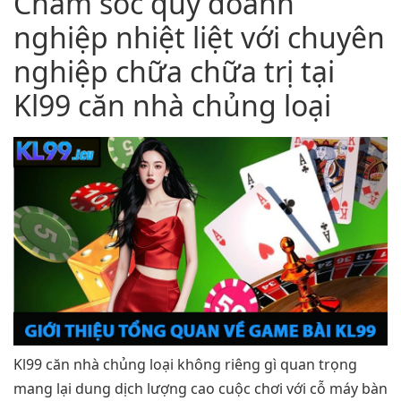
Chăm sóc quý doanh
nghiệp nhiệt liệt với chuyên
nghiệp chữa chữa trị tại
Kl99 căn nhà chủng loại
Kl99 căn nhà chủng loại không riêng gì quan trọng
mang lại dung dịch lượng cao cuộc chơi với cỗ máy bàn