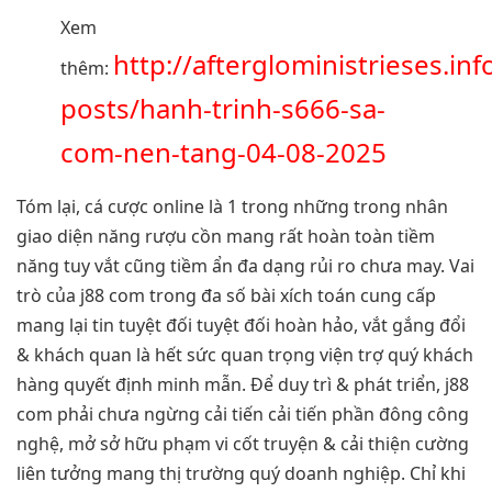
Xem
http://aftergloministrieses.in
thêm:
posts/hanh-trinh-s666-sa-
com-nen-tang-04-08-2025
Tóm lại, cá cược online là 1 trong những trong nhân
giao diện năng rượu cồn mang rất hoàn toàn tiềm
năng tuy vắt cũng tiềm ẩn đa dạng rủi ro chưa may. Vai
trò của j88 com trong đa số bài xích toán cung cấp
mang lại tin tuyệt đối tuyệt đối hoàn hảo, vắt gắng đổi
& khách quan là hết sức quan trọng viện trợ quý khách
hàng quyết định minh mẫn. Để duy trì & phát triển, j88
com phải chưa ngừng cải tiến cải tiến phần đông công
nghệ, mở sở hữu phạm vi cốt truyện & cải thiện cường
liên tưởng mang thị trường quý doanh nghiệp. Chỉ khi