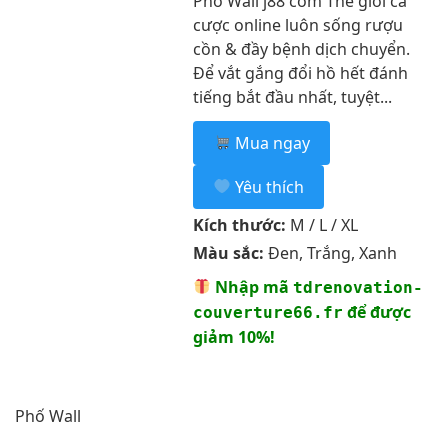
Phố Wall j88 com Thế giới cá
cược online luôn sống rượu
cồn & đầy bệnh dịch chuyển.
Để vắt gắng đổi hồ hết đánh
tiếng bắt đầu nhất, tuyệt...
Mua ngay
Yêu thích
Kích thước:
M / L / XL
Màu sắc:
Đen, Trắng, Xanh
Nhập mã
tdrenovation-
để được
couverture66.fr
giảm 10%!
Phố Wall