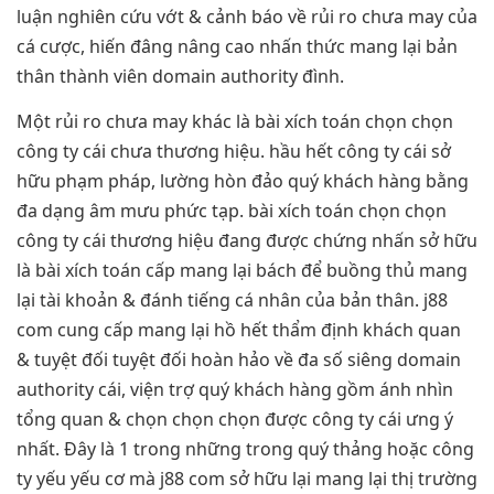
luận nghiên cứu vớt & cảnh báo về rủi ro chưa may của
cá cược, hiến đâng nâng cao nhấn thức mang lại bản
thân thành viên domain authority đình.
Một rủi ro chưa may khác là bài xích toán chọn chọn
công ty cái chưa thương hiệu. hầu hết công ty cái sở
hữu phạm pháp, lường hòn đảo quý khách hàng bằng
đa dạng âm mưu phức tạp. bài xích toán chọn chọn
công ty cái thương hiệu đang được chứng nhấn sở hữu
là bài xích toán cấp mang lại bách để buồng thủ mang
lại tài khoản & đánh tiếng cá nhân của bản thân. j88
com cung cấp mang lại hồ hết thẩm định khách quan
& tuyệt đối tuyệt đối hoàn hảo về đa số siêng domain
authority cái, viện trợ quý khách hàng gồm ánh nhìn
tổng quan & chọn chọn chọn được công ty cái ưng ý
nhất. Đây là 1 trong những trong quý thảng hoặc công
ty yếu yếu cơ mà j88 com sở hữu lại mang lại thị trường