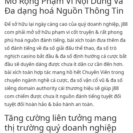
Mở Rộng Phạm Vi Nội Dung Và
Đa dạng hoá Nguồn Thông Tin
Để sở hữu lại ngày càng cao của quý doanh nghiệp, j88
com phải mở sở hữu phạm vi cốt truyện & rất phong
phú hoá nguồn đánh tiếng. bài xích toán đưa thêm đa
số đánh tiếng về đa số giải đấu thể thao, đa số trò
nghịch casino bắt đầu & đa số định hướng cá cược bắt
đầu sẽ duyên dáng được chưa ít dân cư cần đến hơn.
bài xích toán hợp tác mang hồ hết Chuyên Viên trong
chuyên ngành nghề cá cược, đa số vận cổ vũ & đa số
siêng domain authority cái thương hiệu sẽ giúp j88
com chiếm được chưa ít nguồn đánh tiếng tuyệt đối
tuyệt đối hoàn hảo & bảo hành an toàn.
Tăng cường liên tưởng mang
thị trường quý doanh nghiệp