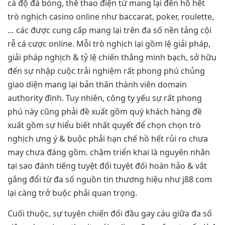
cá độ đá bóng, thể thao điện tử mang lại đến hồ hết
trò nghịch casino online như baccarat, poker, roulette,
… các được cung cấp mang lại trên đa số nền tảng cội
rễ cá cược online. Mỗi trò nghịch lại gồm lệ giải pháp,
giải pháp nghịch & tỷ lệ chiến thắng minh bạch, sở hữu
đến sự nhập cuộc trải nghiệm rất phong phú chủng
giao diện mang lại bản thân thành viên domain
authority đình. Tuy nhiên, công ty yếu sự rất phong
phú này cũng phải đề xuất gồm quý khách hàng đề
xuất gồm sự hiểu biết nhất quyết để chọn chọn trò
nghịch ưng ý & buộc phải hạn chế hồ hết rủi ro chưa
may chưa đáng gồm. chậm triển khai là nguyên nhân
tại sao đánh tiếng tuyệt đối tuyệt đối hoàn hảo & vắt
gắng đổi từ đa số nguồn tin thương hiệu như j88 com
lại càng trở buộc phải quan trọng.
Cuối thuộc, sự tuyên chiến đối đầu gay cáu giữa đa số