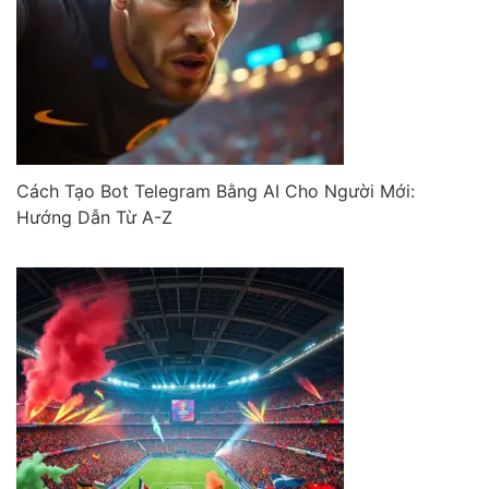
Cách Tạo Bot Telegram Bằng AI Cho Người Mới:
Hướng Dẫn Từ A-Z