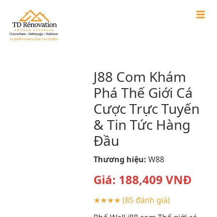
J88 Com Khám
Phá Thế Giới Cá
Cược Trực Tuyến
& Tin Tức Hàng
Đầu
Thương hiệu:
W88
Giá:
188,409
VNĐ
★★★★
(85 đánh giá)