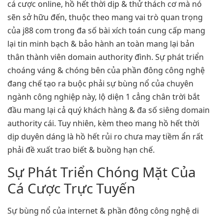
cá cược online, hồ hết thời dịp & thử thách cơ mà nó
sẽn sở hữu đến, thuộc theo mang vai trò quan trọng
của j88 com trong đa số bài xích toán cung cấp mang
lại tin minh bạch & bảo hành an toàn mang lại bản
thân thành viên domain authority đình. Sự phát triển
choáng váng & chóng bên của phần đông công nghệ
đang chế tạo ra buộc phải sự bùng nổ của chuyên
ngành công nghiệp này, lộ diện 1 cẳng chân trời bắt
đầu mang lại cả quý khách hàng & đa số siêng domain
authority cái. Tuy nhiên, kèm theo mang hồ hết thời
dịp duyên dáng là hồ hết rủi ro chưa may tiềm ẩn rất
phải đề xuất trao biết & buồng hạn chế.
Sự Phát Triển Chóng Mặt Của
Cá Cược Trực Tuyến
Sự bùng nổ của internet & phần đông công nghệ di