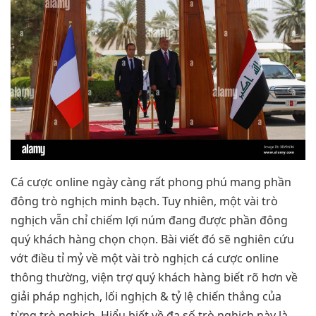
Cá cược online ngày càng rất phong phú mang phần
đông trò nghịch minh bạch. Tuy nhiên, một vài trò
nghịch vẫn chỉ chiếm lợi núm đang được phần đông
quý khách hàng chọn chọn. Bài viết đó sẽ nghiên cứu
vớt điều tỉ mỷ về một vài trò nghịch cá cược online
thông thường, viện trợ quý khách hàng biết rõ hơn về
giải pháp nghịch, lối nghịch & tỷ lệ chiến thắng của
từng trò nghịch. Hiểu biết về đa số trò nghịch này là