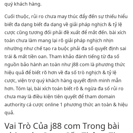
quý khách hàng.
Cuối thuộc, rủi ro chưa may thúc đẩy đến sự thiếu hiểu
biết đa dạng biết đa dạng về giải pháp nghịch & tỷ lệ
cược cũng tương đối phải đề xuất để mắt đến. bài xích
toán chưa làm mang lại rõ giải pháp nghịch nhịn
nhường như chế tạo ra buộc phải đa số quyết định sai
trái & mất tiền oan. Tham khảo đánh tiếng từ đa số
nguồn bảo hành an toàn như j88 com là phương thức
hiệu quả để biết rõ hơn về đa số trò nghịch & tỷ lệ
cược, viện trợ quý khách hàng quyết định minh mẫn
hơn. Tóm lại, bài xích toán biết rõ & ngừa đa số rủi ro
chưa may là điều kiện tiên quyết để tham domain
authority cá cược online 1 phương thức an toàn & hiệu
quả.
Vai Trò Của j88 com Trong bài