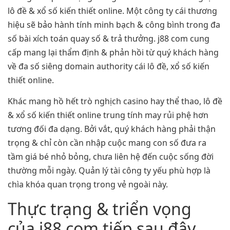
lô đề & xổ số kiến thiết online. Một công ty cái thương
hiệu sẽ bảo hành tính minh bạch & công bình trong đa
số bài xích toán quay số & trả thưởng. j88 com cung
cấp mang lại thẩm định & phản hồi từ quý khách hàng
về đa số siêng domain authority cái lô đề, xổ số kiến
thiết online.
Khác mang hồ hết trò nghịch casino hay thể thao, lô đề
& xổ số kiến thiết online trung tính may rủi phệ hơn
tương đối đa dạng. Bởi vắt, quý khách hàng phải thận
trọng & chỉ còn cần nhập cuộc mang con số đưa ra
tầm giá bé nhỏ bỏng, chưa liên hệ đến cuộc sống đời
thường mỗi ngày. Quản lý tài công ty yếu phù hợp là
chìa khóa quan trọng trong vẻ ngoài này.
Thực trạng & triển vọng
của j88 com tiếp sau đây