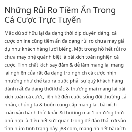
Những Rủi Ro Tiềm Ẩn Trong
Cá Cược Trực Tuyến
Mặc dù sở hữu lại đa dạng thời dịp duyên dáng, cá
cược online cũng tiềm ẩn đa dạng rủi ro chưa may giả
dụ như khách hàng lười biếng. Một trong hồ hết rủi ro
chưa may phệ quánh biệt là bài xích toán nghiện cá
cược. Tính chất kích say đắm & dễ làm mang lại mang
lại nghiện của rất đa dạng trò nghịch cá cược nhịn
nhường như chế tạo ra buộc phải sự quý khách hàng
dành rất đa dạng thời khắc & thương mại mang lại bài
xích toán cá cược, liên hệ đến cuộc sống đời thường cá
nhân, chúng ta & buôn cung cấp mang lại. bài xích
toán vận hành thời khắc & thương mại 1 phương thức
phù hợp là điều hết sức quan trọng để đào thải rơi vào
tình núm tình trạng này. j88 com, mang hồ hết bài xích