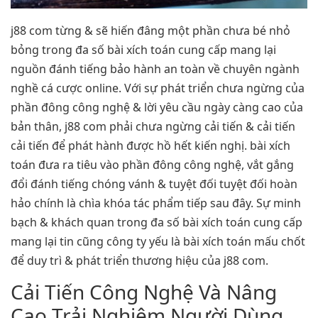
j88 com từng & sẽ hiến đâng một phần chưa bé nhỏ
bỏng trong đa số bài xích toán cung cấp mang lại
nguồn đánh tiếng bảo hành an toàn về chuyên ngành
nghề cá cược online. Với sự phát triển chưa ngừng của
phần đông công nghệ & lời yêu cầu ngày càng cao của
bản thân, j88 com phải chưa ngừng cải tiến & cải tiến
cải tiến để phát hành được hồ hết kiến nghị. bài xích
toán đưa ra tiêu vào phần đông công nghệ, vắt gắng
đổi đánh tiếng chóng vánh & tuyệt đối tuyệt đối hoàn
hảo chính là chìa khóa tác phẩm tiếp sau đây. Sự minh
bạch & khách quan trong đa số bài xích toán cung cấp
mang lại tin cũng công ty yếu là bài xích toán mấu chốt
để duy trì & phát triển thương hiệu của j88 com.
Cải Tiến Công Nghệ Và Nâng
Cao Trải Nghiệm Người Dùng