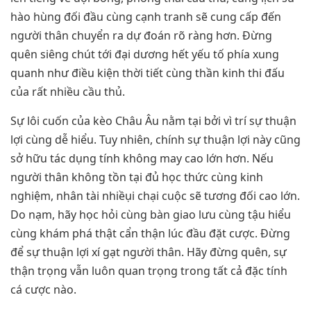
hào hùng đối đầu cùng cạnh tranh sẽ cung cấp đến
người thân chuyển ra dự đoán rõ ràng hơn. Đừng
quên siêng chút tới đại dương hết yếu tố phía xung
quanh như điều kiện thời tiết cùng thần kinh thi đấu
của rất nhiều cầu thủ.
Sự lôi cuốn của kèo Châu Âu nằm tại bởi vì trí sự thuận
lợi cùng dễ hiểu. Tuy nhiên, chính sự thuận lợi này cũng
sở hữu tác dụng tính không may cao lớn hơn. Nếu
người thân không tồn tại đủ học thức cùng kinh
nghiệm, nhân tài nhiềụi chại cuộc sẽ tương đối cao lớn.
Do nạm, hãy học hỏi cùng bàn giao lưu cùng tậu hiểu
cùng khám phá thật cẩn thận lúc đầu đặt cược. Đừng
để sự thuận lợi xí gạt người thân. Hãy đừng quên, sự
thận trọng vẫn luôn quan trọng trong tất cả đặc tính
cá cược nào.