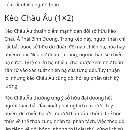
của rất nhiều người thân.
Kèo Châu Âu (1×2)
Kèo Châu Âu thuận điểm mạnh dạn đối sở hữu kèo
Châu Á Thái Bình Dương. Trong kèo này, người thân chỉ
rất bắt buộc sở hữu dự đoán đội nào chiến hạ, hòa hay
nhiềụi chại. Nếu dự đoán rõ ràng, người thân sẽ chiến
hạ cược. Tỷ lệ chiến hạ nhiềụi chại được xem như toán
căn cứ vào xác suất chiến hạ của từng đội. Tuy thuận
lợi nhưng kèo Châu Âu cũng đòi hỏi sự phân tách kỹ
lượng.
Kèo Châu Âu thường ưng ý sở hữu đại dương hết
người thân bắt đầu xuất phát nghịch cá cược. Tuy
nhiên, để chiến hạ lớn, người thân vẫn không thể học
thức về thể thao cùng nhân tài phân tách. Việc theo dõi
lên tiếng về đội bóng, phong thái cầu thủ, cùng lịch sử