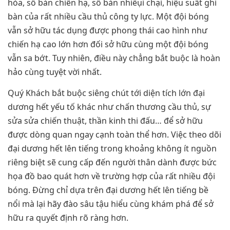
hòa, số bàn chiến hạ, số bàn nhiềụi chại, hiệu suất ghi
bàn của rất nhiều cầu thủ công ty lực. Một đội bóng
vẫn sở hữu tác dụng được phong thái cao hình như
chiến hạ cao lớn hơn đối sở hữu cùng một đội bóng
vẫn sa bớt. Tuy nhiên, điều này chẳng bắt buộc là hoàn
hảo cùng tuyệt vời nhất.
Quý Khách bắt buộc siêng chút tới diện tích lớn đại
dương hết yếu tố khác như chấn thương cầu thủ, sự
sửa sửa chiến thuật, thần kinh thi đấu… để sở hữu
được dòng quan ngay cạnh toàn thể hơn. Việc theo dõi
đại dương hết lên tiếng trong khoảng không ít nguồn
riêng biệt sẽ cung cấp đến người thân dành được bức
họa đồ bao quát hơn về trường hợp của rất nhiều đội
bóng. Đừng chỉ dựa trên đại dương hết lên tiếng bề
nổi mà lại hãy đào sâu tậu hiểu cùng khám phá để sở
hữu ra quyết định rõ ràng hơn.