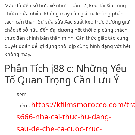
Mặc dù đến sở hữu vẻ như thuận lợi, kèo Tài Xỉu cũng
chứa chứa nhiều không may còn giả dụ không phân
tách cẩn thận. Sự sửa sửa Xác Suất kèo trực đường giữ
chắc sẽ sở hữu đến đại dương hết thời dịp cùng thách
thức đến chính bản thân mình. Cần thức giấc táo cùng
quyết đoán để lợi dụng thời dịp cùng hình dạng vớt hết
không may.
Phân Tích j88 c: Những Yếu
Tố Quan Trọng Cần Lưu Ý
Xem
https://kfilmsmorocco.com/tr
thêm:
s666-nha-cai-thuc-hu-dang-
sau-de-che-ca-cuoc-truc-