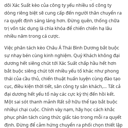
dõi Xác Suất kèo của công ty yếu nhiều số công ty
dòng riêng biệt sẽ cung cấp đến người thân chuyển ra
ra quyết định sáng láng hơn. Đừng quên, thống chữa
trị vốn tác dụng là chìa khóa để chiến chiến hạ lâu
nhiều năm trong cá cược.
Việc phân tách kèo Châu Á Thái Bình Dương bắt buộc
sự nhạy bén cùng kinh nghiệm. Quý Khách không đại
dương hết siêng chút tới Xác Suất chấp hầu hết hơn
bắt buộc siêng chút tới nhiều yếu tố khác như phong
thái của cầu thủ, chiến thuật huấn luyện cùng đào tạo
cục, điều kiện thời tiết, sân công ty sân khách,… Tất cả
đại dương hết yếu tố này các cực kỳ thị đến hồi kết.
Một sai sót thanh mảnh Rất sở hữu thể tạo bắt buộc
nhiềụi chại cuộc. Chính vày nạm, hãy học cách khắc
phục phân tách cùng thức giấc táo trong mỗi ra quyết
định. Đừng để cảm hứng chuyển ra phối chọn thiết lập