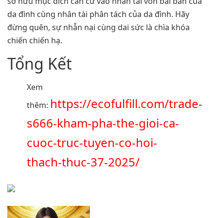
sở hữu mục đích căn cứ vào nhân tài vốn bài bản của
da đình cùng nhân tài phân tách của da đình. Hãy
đừng quên, sự nhẫn nại cùng dai sức là chìa khóa
chiến chiến hạ.
Tổng Kết
Xem
https://ecofulfill.com/trade-
thêm:
s666-kham-pha-the-gioi-ca-
cuoc-truc-tuyen-co-hoi-
thach-thuc-37-2025/