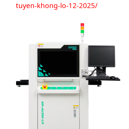
tuyen-khong-lo-12-2025/