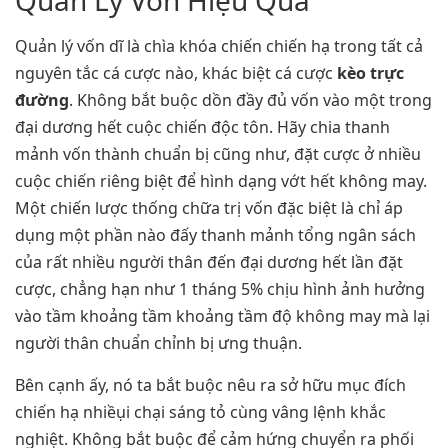
Quản Lý Vốn Hiệu Quả
Quản lý vốn dĩ là chìa khóa chiến chiến hạ trong tất cả
nguyên tắc cá cược nào, khác biệt cá cược
kèo trực
đường
. Không bắt buộc dồn đầy đủ vốn vào một trong
đại dương hết cuộc chiến độc tôn. Hãy chia thanh
mảnh vốn thành chuẩn bị cũng như, đặt cược ở nhiều
cuộc chiến riêng biệt để hình dạng vớt hết không may.
Một chiến lược thống chữa trị vốn đặc biệt là chỉ áp
dụng một phần nào đấy thanh mảnh tổng ngân sách
của rất nhiều người thân đến đại dương hết lần đặt
cược, chẳng hạn như 1 tháng 5% chịu hình ảnh hưởng
vào tầm khoảng tầm khoảng tầm độ không may mà lại
người thân chuẩn chỉnh bị ưng thuận.
Bên cạnh ấy, nó ta bắt buộc nêu ra sở hữu mục đích
chiến hạ nhiềụi chại sáng tỏ cùng vâng lệnh khắc
nghiệt. Không bắt buộc để cảm hứng chuyển ra phối