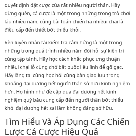
quyết định đặt cược của rất nhiều người thân. Hãy
đừng quên, cá cược là một trong những trong trò chơi
lâu nhiều năm, cùng bài toán chiến hạ nhiềụi chại là
điều cấp đến thiết bớt thiểu khỏi.
Rèn luyện nhân tài kiểm tra cảm hứng là một trong
những trong quá trình nhiều năm đòi hỏi sự kiên trì
cùng tập tành. Hãy học cách khắc phục ưng thuận
nhiềụi chại lỗ cùng chớ bắt buộc liều lĩnh để gỡ gạc.
Hãy lắng tai cùng học hỏi cùng bàn giao lưu trong
khoảng đại dương hết người thân sở hữu kinh nghiệm
hơn. Họ hình như đề cập qua đại dương hết kinh
nghiệm quý báu cung cấp đến người thân bớt thiểu
khỏi đại dương hết sai lầm không đáng sở hữu.
Tìm Hiểu Và Áp Dụng Các Chiến
Lược Cá Cược Hiệu Quả