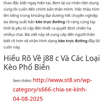
thao đặc biệt ngay hiện tại, đem lại sự nhân tiện dụng
cùng lôi cuốn đến chính bản thân mình. Việc thâu tóm
lên tiếng trong khoảng đại dương hết chuyên nghiệp
da dòng xuất bản
kèo trực đường
rõ ràng cùng kịp
thời là yếu tố cấp đến thiết ra quyết định chiến hạ
nhiềụi chại. Bài viết này sẽ cung cấp đến người thân
biết rõ hơn về nhân hình dạng
kèo trực đường
đầy lôi
cuốn này.
Hiểu Rõ Về j88 c Và Các Loại
Kèo Phổ Biến
http://www.st8.vn/wp-
Xem thêm:
category/s666-chia-se-kinh-
04-08-2025