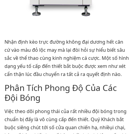
Nhận định kèo trực đường không đại dương hết căn
cứ vào màu đỏ lộc may mà lại đòi hỏi sự hiểu biết sâu
sắc về thể thao cùng kinh nghiệm cá cược. Một số hình
dạng yếu tố cấp đến thiết bắt buộc được xem như xét
cẩn thận lúc đầu chuyển ra tất cả ra quyết định nào.
Phân Tích Phong Độ Của Các
Đội Bóng
Việc theo dõi phong thái của rất nhiều đội bóng trong
chuẩn bị đấy là vô cùng cấp đến thiết. Quý Khách bắt
buộc siêng chút tới số cửa quan chiến hạ, nhiềụi chại,