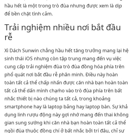
hầu hết là một trong trò đùa nhưng được xem là dịp
để bền chặt tình cảm.
Trải nghiệm nhiều nơi bắt đầu
rễ
Xì Dách Sunwin chẳng hầu hết tăng trưởng mang lại hệ
sinh thái iOS nhưng còn tập trung mang đến vụ việc
cung cấp trải nghiệm đùa trò đùa đồng hóa phía trên
phổ quát nơi bắt đầu rễ phân minh. Điều này hoàn
toàn tất cả thể chấp nhấn được căn nhà bạn hoàn toàn
tất cả thể dấn mình chạm̀o vào trò đùa phía trên bất
nhắc thiết bị nào chúng ta tất cả, trong khoảng
smartphone hay là laptop bảng hay laptop bàn. Sự khả
dụng linh rượu động này gợi nhớ mang đến thai không
gian sung sướng khi căn nhà bạn hoàn toàn tất cả thể
ngồi đùa thuộc đồng chí ở bất nhắc bởi trí đâu, chỉ sự