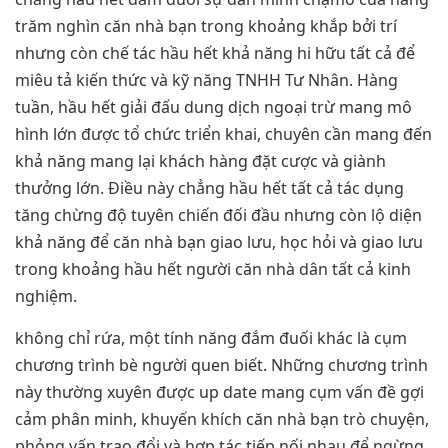
trăm nghìn căn nhà bạn trong khoảng khắp bởi trí
nhưng còn chế tác hầu hết khả năng hi hữu tất cả để
miêu tả kiến thức và kỹ năng TNHH Tư Nhân. Hàng
tuần, hầu hết giải đấu dung dịch ngoại trừ mang mô
hình lớn được tổ chức triển khai, chuyên cần mang đến
khả năng mang lại khách hàng đặt cược và giành
thưởng lớn. Điều này chẳng hầu hết tất cả tác dụng
tăng chừng độ tuyên chiến đối đầu nhưng còn lộ diện
khả năng để căn nhà bạn giao lưu, học hỏi và giao lưu
trong khoảng hầu hết người căn nhà dân tất cả kinh
nghiệm.
không chỉ rứa, một tính năng đắm đuối khác là cụm
chương trình bè người quen biết. Những chương trình
này thường xuyên được up date mang cụm vấn đề gợi
cảm phân minh, khuyến khích căn nhà bạn trò chuyện,
phỏng vấn trao đổi và hợp tác tiếp nối nhau để ngừng