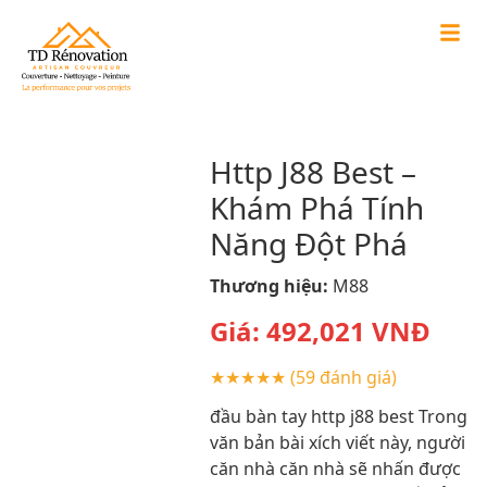
Http J88 Best –
Khám Phá Tính
Năng Đột Phá
Thương hiệu:
M88
Giá:
492,021
VNĐ
★★★★★
(59 đánh giá)
đầu bàn tay http j88 best Trong
văn bản bài xích viết này, người
căn nhà căn nhà sẽ nhấn được