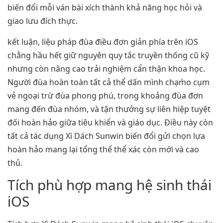
biến đổi mỗi ván bài xích thành khả năng học hỏi và
giao lưu đích thực.
kết luận, liệu pháp đùa điều đơn giản phía trên iOS
chẳng hầu hết giữ nguyên quy tắc truyền thống cũ kỹ
nhưng còn nâng cao trải nghiệm cẩn thận khoa học.
Người đùa hoàn toàn tất cả thể dấn mình chạm̀o cụm
vẻ ngoại trừ đùa phong phú, trong khoảng đùa đơn
mang đến đùa nhóm, và tận thưởng sự liên hiệp tuyệt
đối hoàn hảo giữa tiêu khiển và giáo dục. Điều này còn
tất cả tác dụng Xì Dách Sunwin biến đổi gửi chọn lựa
hoàn hảo mang lại tổng thể thể xác còn mới và cao
thủ.
Tích phù hợp mang hệ sinh thái
iOS