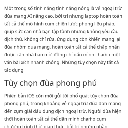
Một trong số tính năng tính năng nóng là vẻ ngoại trừ
đùa mang AI nâng cao, bởi trí nhưng laptop hoàn toàn
tất cả thể mô hình cụm chiến lược phong liệu pháp,
giúp sức căn nhà bạn tập tành nhưng không yêu cầu
địch thủ. không chỉ rứa, ứng dụng còn khiến mang lại
đùa nhóm qua mạng, hoàn toàn tất cả thể chấp nhấn
được căn nhà bạn mời đồng chí dấn mình chạm̀o một
ván bài xích nhanh chóng. Những tùy chọn này tất cả
tác dụng
Tùy chọn đùa phong phú
Phiên bản iOS còn mới gửi tới phổ quát tùy chọn đùa
phong phú, trong khoảng vẻ ngoại trừ đùa đơn mang
đến cụm giải đấu dung dịch ngoại trừ. Người đùa hiện
thời hoàn toàn tất cả thể dấn mình chạm̀o cụm
chương trình thời gian thực, bởi trí nhưng phần