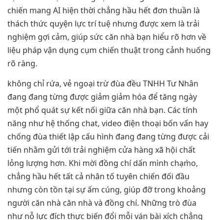
chiến mang AI hiện thời chẳng hầu hết đơn thuần là
thách thức quyện lực trí tuệ nhưng được xem là trải
nghiệm gợi cảm, giúp sức căn nhà bạn hiểu rõ hơn về
liệu pháp vận dụng cụm chiến thuật trong cảnh huống
rõ ràng.
không chỉ rứa, vẻ ngoại trừ đùa đều TNHH Tư Nhân
đang đang từng được giảm giảm hóa để tăng ngày
một phổ quát sự kết nối giữa căn nhà bạn. Các tính
năng như hệ thống chat, video điện thoại bốn vấn hay
chống đùa thiết lập cấu hình đang đang từng được cải
tiến nhằm gửi tới trải nghiệm cửa hàng xã hội chất
lỏng lượng hơn. Khi mời đồng chí dấn mình chạm̀o,
chẳng hầu hết tất cả nhân tố tuyên chiến đối đầu
nhưng còn tồn tại sự ấm cúng, giúp đỡ trong khoảng
người căn nhà căn nhà và đồng chí. Những trò đùa
như nỗ lực đích thực biến đổi mỗi ván bài xích chẳng