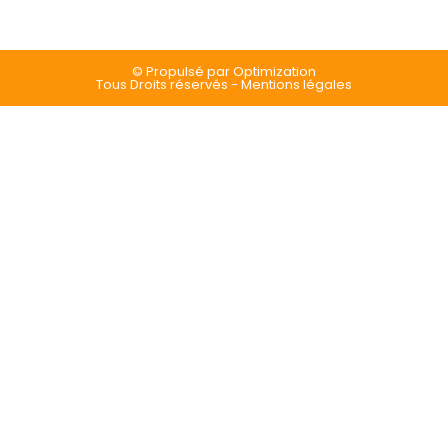
© Propulsé par Optimization
Tous Droits réservés - Mentions légales