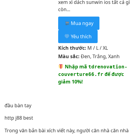
xem xì dách sunwin ios tất cả gì
còn...
Mua ngay
Yêu thích
Kích thước:
M / L / XL
Màu sắc:
Đen, Trắng, Xanh
Nhập mã
tdrenovation-
để được
couverture66.fr
giảm 10%!
đầu bàn tay
http j88 best
Trong văn bản bài xích viết này, người căn nhà căn nhà