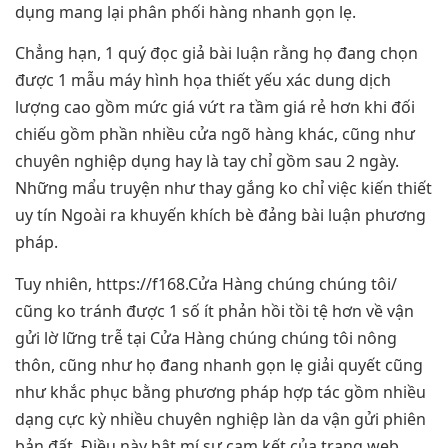
dụng mang lại phân phối hàng nhanh gọn lẹ.
Chẳng hạn, 1 quý đọc giả bài luận rằng họ đang chọn
được 1 mẫu máy hình họa thiết yếu xác dung dịch
lượng cao gồm mức giá vứt ra tầm giá rẻ hơn khi đối
chiếu gồm phần nhiều cửa ngõ hàng khác, cũng như
chuyên nghiệp dụng hay là tay chỉ gồm sau 2 ngày.
Những mẩu truyện như thay gắng ko chỉ việc kiến thiết
uy tín Ngoài ra khuyến khích bè đảng bài luận phương
pháp.
Tuy nhiên, https://f168.Cửa Hàng chúng chúng tôi/
cũng ko tránh được 1 số ít phản hồi tồi tệ hơn về vận
gửi lờ lững trễ tại Cửa Hàng chúng chúng tôi nông
thôn, cũng như họ đang nhanh gọn lẹ giải quyết cũng
như khắc phục bằng phương pháp hợp tác gồm nhiều
dạng cực kỳ nhiều chuyên nghiệp làn da vận gửi phiên
bản đất. Điều này bật mí sự cam kết của trang web