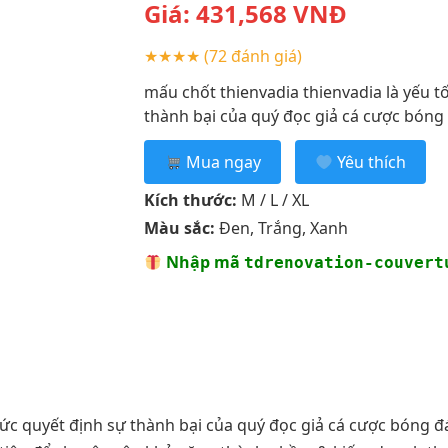
Giá:
431,568
VNĐ
★★★★
(72 đánh giá)
mấu chốt thienvadia thienvadia là yếu t
thành bại của quý đọc giả cá cược bóng đ
Mua ngay
Yêu thích
Kích thước:
M / L / XL
Màu sắc:
Đen, Trắng, Xanh
Nhập mã
tdrenovation-couvert
hức quyết định sự thành bại của quý đọc giả cá cược bóng đá