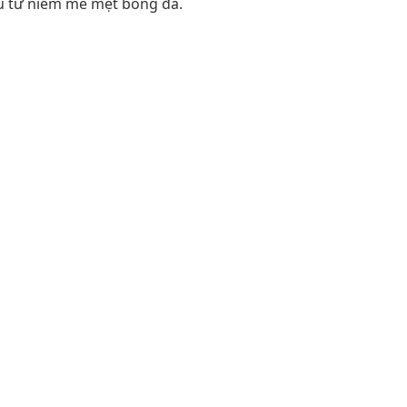
u từ niềm mê mệt bóng đá.