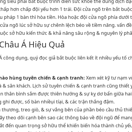
ũng siêu phải bắt buộc trình diễn sức khỏe thể dung dịch đ
ấp hơn chấp đội yếu hơn 1 trái. Đội cửa ngõ trên bắt buộc 
u pháp 1 bàn thì hòa tiền. Hòa hoặc đội cửa ngõ phía dưới 
cửa ngõ lúc sở hữu sự chênh lệch béo về tiềm năng. vấn đề
 buộc sở hữu kiến thức & khả năng sâu rộng & nguyên lý phâ
 Châu Á Hiệu Quả
 công dụng, quý đọc giả bắt buộc liên kết ít nhiều yếu tố 
 hào hùng tuyên chiến & cạnh tranh:
Xem xét kỹ tư nạm vừ
 & sân khách. Lịch sử tuyên chiến & cạnh tranh cũng thiết 
ản thân bình sắm được thiên hướng & sự kỵ dơ bẩn giữa hai
ghi được, số bàn nhiềụi tíại, & các trận thắng đậm.
thương, treo giò, & sự vắng bên của phần béo cầu thủ thiế
ãy theo dõi cạnh bên sao các thông báo về đội ngũ để mang
mắt đến quan trọng sở hữu thể khiến biến hóa thành chủ yế