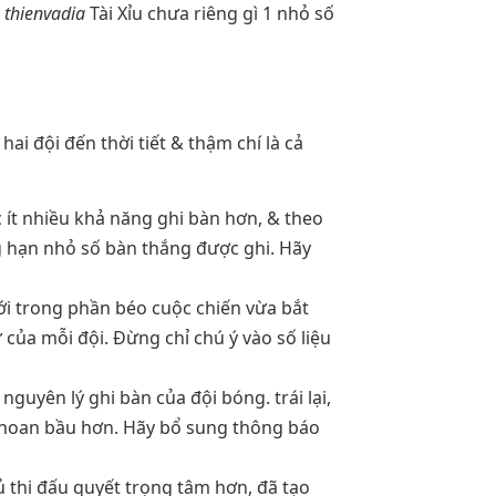
?
thienvadia
Tài Xỉu chưa riêng gì 1 nhỏ số
hai đội đến thời tiết & thậm chí là cả
ít nhiều khả năng ghi bàn hơn, & theo
g hạn nhỏ số bàn thắng được ghi. Hãy
ới trong phần béo cuộc chiến vừa bắt
của mỗi đội. Đừng chỉ chú ý vào số liệu
uyên lý ghi bàn của đội bóng. trái lại,
khoan bầu hơn. Hãy bổ sung thông báo
 thi đấu quyết trọng tâm hơn, đã tạo