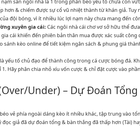
 nạm sân ngôi nhà là 1 trong phần béo yếu tố chưa còn vứt
p hơn & chiếm được sự cổ vũ nhiệt thành từ khán giả. Tuy n
của đội bóng, vì ít nhiều lúc lợi nạm này chưa mang đến c
ờng xuyên gia cái:
Các ngôi nhà cái chơ vơ sở hữu thể đưa 
 gia cái khiến đến phiên bản thân mua được xác suất công
o sánh kèo online để tiết kiệm ngân sách & phung giá thàn
là yếu tố chủ đạo để thành công trong cá cược bóng đá. Khô
ỉ 1. Hãy phân chia nhỏ xíu vốn cược & chỉ đặt cược vào phầ
u (Over/Under) – Dự Đoán Tổn
 béo vẻ phía ngoài dáng kèo ít nhiều khác, tập trung vào t
ý đọc giả đã dự đoán tổng & bàn thắng đã thấp hơn (Tài) hay