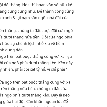
ội đó thắng. Hòa thì hoàn vốn sở hữu kế
 năng cũng cũng như. Để thành công cùng
h tranh & lợi nạm sân ngôi nhà đất của
ên thắng, chúng ta đặt cược đội cửa ngõ
hía dưới thắng nửa tiền. Đội cửa ngõ phía
ở hữu sự chênh lệch nhỏ xíu về tiềm
ịnh đúng đắn.
gõ trên bắt buộc thắng cùng với xa liệu
đội cửa ngõ phía dưới thắng kèo. Kèo này
hiên, phải coi xét tỷ mỉ, vì chỉ phải 1
ửa ngõ trên bắt buộc thắng cùng với xa
 trên thắng nửa tiền, chúng ta đặt cửa
cửa ngõ phía dưới thắng kèo. Đây là kèo
g giữa hai đội. Cần khôn ngoan lúc để