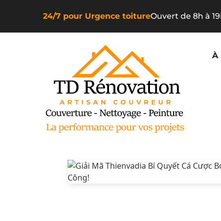
24/7 pour Urgence toiture
Ouvert de 8h à 1
À