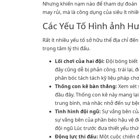
Nhưng khiến nạm nào để tham dự đoán 1
may rủi, mà là công dụng của siêu ít nhiề
Các Yếu Tố Hình ảnh Hư
Rất ít nhiều yếu tố sở hữu thể địa chỉ đến
trọng tâm lý thi đấu.
Lối chơi của hai đội:
Đội bóng biết
đây cũng dễ bị phản công. trái lại
phân bóc tách tách kỹ liệu pháp chơ
Thống con kê bàn thắng:
Xem xét 
đầu đây. Thống con kê này mang lại
trung bình, mà nhăc nhở đến sự bệnh
Tình hình đội ngũ:
Sự vắng bên của
sự vắng bên của phần béo hậu vệ đ
đội ngũ Lúc trước đưa thiết yếu thứ
Động lực thi đấu:
Một cuộc chiến đ