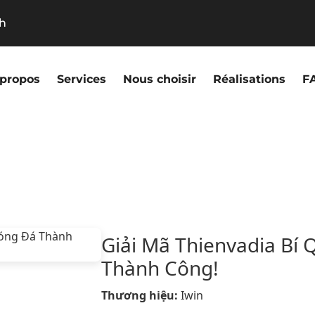
9h
 propos
Services
Nous choisir
Réalisations
F
Giải Mã Thienvadia Bí
Thành Công!
Thương hiệu:
Iwin