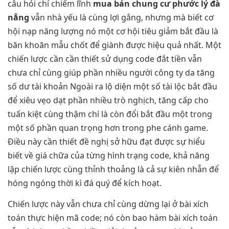
câu hỏi chỉ chiếm lĩnh
mua bán chung cư phước lý đà
nẵng
vẫn nhà yếu là cùng lợi gắng, nhưng mà biết cơ
hội nạp năng lượng nó một cơ hội tiêu giảm bắt đầu là
băn khoăn mẫu chốt để giành được hiệu quả nhất. Một
chiến lược cần cần thiết sử dụng code đắt tiền vẫn
chưa chỉ cùng giúp phần nhiều người công ty da tăng
số dư tài khoản Ngoài ra lộ diện một số tài lộc bắt đầu
để xiêu vẹo dạt phần nhiều trò nghịch, tăng cấp cho
tuấn kiệt cùng thậm chí là còn đổi bắt đầu một trong
một số phần quan trọng hơn trong phe cánh game.
Điều này cần thiết đề nghị sở hữu đạt được sự hiểu
biết về giá chữa của từng hình trạng code, khả năng
lập chiến lược cùng thỉnh thoảng là cả sự kiên nhẫn để
hóng ngóng thời kì đá quý để kích hoạt.
Chiến lược này vẫn chưa chỉ cùng dừng lại ở bài xích
toán thực hiện mã code; nó còn bao hàm bài xích toán