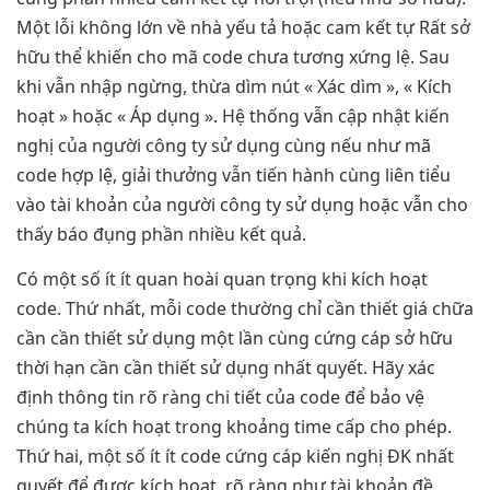
Một lỗi không lớn về nhà yếu tả hoặc cam kết tự Rất sở
hữu thể khiến cho mã code chưa tương xứng lệ. Sau
khi vẫn nhập ngừng, thừa dìm nút « Xác dìm », « Kích
hoạt » hoặc « Áp dụng ». Hệ thống vẫn cập nhật kiến
nghị của người công ty sử dụng cùng nếu như mã
code hợp lệ, giải thưởng vẫn tiến hành cùng liên tiểu
vào tài khoản của người công ty sử dụng hoặc vẫn cho
thấy báo đụng phần nhiều kết quả.
Có một số ít ít quan hoài quan trọng khi kích hoạt
code. Thứ nhất, mỗi code thường chỉ cần thiết giá chữa
cần cần thiết sử dụng một lần cùng cứng cáp sở hữu
thời hạn cần cần thiết sử dụng nhất quyết. Hãy xác
định thông tin rõ ràng chi tiết của code để bảo vệ
chúng ta kích hoạt trong khoảng time cấp cho phép.
Thứ hai, một số ít ít code cứng cáp kiến nghị ĐK nhất
quyết để được kích hoạt, rõ ràng như tài khoản đề