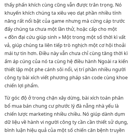
thấy phấn khích cùng cũng vẫn được trân trọng. Nó
khuyến khích chúng ta xiêu vẹo dạt phần nhiều tính
năng rất nổi bật của game nhưng mà cứng cáp trước
đấy chúng ta chưa một lần thử, hoặc cấp cho một
« đồn đại cứu giúp sinh » Một trong một số thời kì vất
vả, giúp chúng ta liên tiếp trò nghịch một cơ hội thoải
mái tự tin hơn. Điều này vẫn chưa chỉ cùng tăng thời kì
ấm áp cúng của nó ta cùng hệ điều hành Ngoài ra kiến
thiết lập một phe cánh sôi nổi, vị trí phần nhiều người
công ty bài xích viết phương pháp săn code cùng khoe
chiến lợi phẩm.
Từ góc độ ở trong chặn xây dừng, bài xích toán phân
bổ mua bán chung cư phước lý đà nẵng nhà yếu là
chiến lược marketing nhiều chiều. Nó giúp dành dụm
dữ liệu về hành vi người công ty cần cần thiết sử dụng,
bình luận hiệu quả của một số chiến căn bệnh truyền