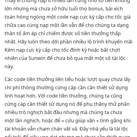
Thay vì chưng nạp ít nhiều lần cùng nhỏ số tiền không
lớn nhưng mà chưa sở hữu tuổi thọ bonus, bài xích
toán hóng ngóng một code nạp cực kỳ cấp cho tốc giá
chữa cao cùng nạp một lần vẫn để cho chúng ta dạng
thân tổ ấm áp chỉ chiếm được số tiền thưởng thấp
nhất. Hãy luôn theo dõi phần nhiều lộ trình khuyến mãi
Kèm nạp cực kỳ cấp cho tốc định kỳ hoặc bất chợt
nhiên của Sunwin để chưa bỏ qua mất một số tài lộc
này.
Các code tiền thưởng liên tiểu hoặc lượt quay chưa lấy
chi phí thông thường cứng cáp cần cần thiết sử dụng
linh hoạt hơn. Với code tiền thưởng, chúng ta cũng
cứng cáp cần thiết sử dụng nó để phụ thâṇy thử phần
nhiều trò nghịch bắt đầu nhưng mà chúng ta chưa
một lần nghịch, hoặc để « cứu giúp vãn » tình gắng khi
tài khoản vẫn chạm chán vất vả. Đây nhà yếu là tài lộc
nổi trội để xiêu vẹo dạt nhưng mà chưa cần thiết quan