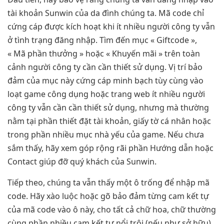
tài khoản Sunwin của da đình chúng ta. Mã code chỉ
cứng cáp được kích hoạt khi ít nhiều người công ty vẫn
ở tình trạng đăng nhập. Tìm đến mục « Giftcode »,
« Mã phần thưởng » hoặc « Khuyến mãi » trên toàn
cảnh người công ty cần cần thiết sử dụng. Vị trí bảo
đảm của mục này cứng cáp minh bạch tùy cùng vào
loạt game công dụng hoặc trang web ít nhiều người
công ty vẫn cần cần thiết sử dụng, nhưng mà thường
nằm tại phần thiết đặt tài khoản, giấy tờ cá nhân hoặc
trong phần nhiều mục nhà yếu của game. Nếu chưa
sắm thấy, hãy xem góp rộng rãi phần Hướng dẫn hoặc
Contact giúp đỡ quý khách của Sunwin.
Tiếp theo, chúng ta vẫn thấy một ô trống để nhập mã
code. Hãy xào luộc hoặc gõ bảo đảm từng cam kết tự
của mã code vào ô này, cho tất cả chữ hoa, chữ thường
cùng phần nhiều cam kết tự nổi trội (nếu như sở hữu).