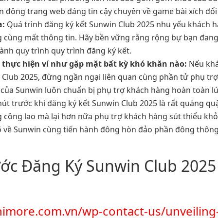
n đông trang web đáng tin cậy chuyên về game bài xích đổi
a:
Quá trình đăng ký kết Sunwin Club 2025 nhu yếu khách h
g cùng mất thông tin. Hãy bền vững rằng rộng bự bạn đang
ành quy trình quy trình đăng ký kết.
 thực hiện ví như gặp mặt bất kỳ khó khăn nào:
Nếu khá
 Club 2025, đừng ngần ngại liên quan cùng phần tử phụ tr
 của Sunwin luôn chuẩn bị phụ trợ khách hàng hoàn toàn lú
chút trước khi đăng ký kết Sunwin Club 2025 là rất quăng qu
g công lao mà lại hơn nữa phụ trợ khách hàng sút thiểu k
õ về Sunwin cùng tiến hành đông hòn đảo phần đông thông 
c Đăng Ký Sunwin Club 2025 
imore.com.vn/wp-contact-us/unveiling-