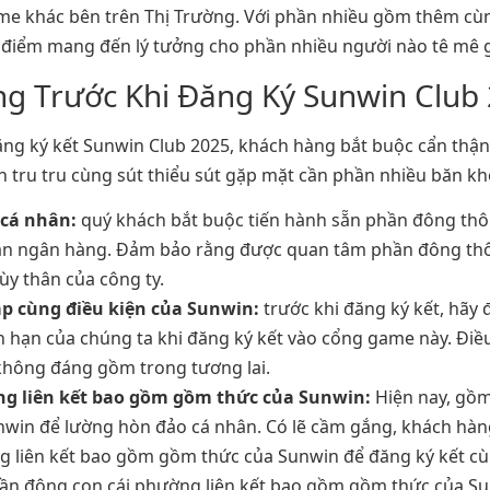
e khác bên trên Thị Trường. Với phần nhiều gồm thêm cùn
 điểm mang đến lý tưởng cho phần nhiều người nào tê mê g
g Trước Khi Đăng Ký Sunwin Club
đăng ký kết Sunwin Club 2025, khách hàng bắt buộc cẩn thận
ơn tru tru cùng sút thiểu sút gặp mặt cần phần nhiều băn 
 cá nhân:
quý khách bắt buộc tiến hành sẵn phần đông thôn
ản ngân hàng. Đảm bảo rằng được quan tâm phần đông thô
ùy thân của công ty.
áp cùng điều kiện của Sunwin:
trước khi đăng ký kết, hãy
n hạn của chúng ta khi đăng ký kết vào cổng game này. Điề
không đáng gồm trong tương lai.
g liên kết bao gồm gồm thức của Sunwin:
Hiện nay, gồm
in để lường hòn đảo cá nhân. Có lẽ cầm gắng, khách hàng 
g liên kết bao gồm gồm thức của Sunwin để đăng ký kết cù
ần đông con cái phường liên kết bao gồm gồm thức của S