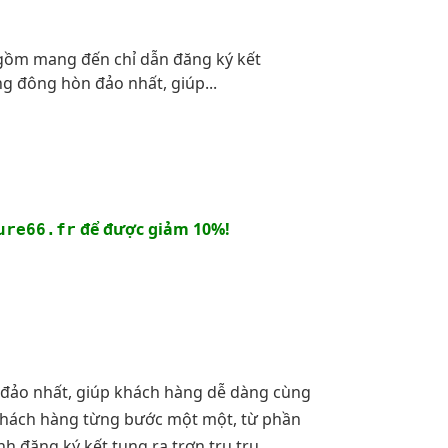
y gồm mang đến chỉ dẫn đăng ký kết
g đông hòn đảo nhất, giúp...
để được giảm 10%!
ure66.fr
 đảo nhất, giúp khách hàng dễ dàng cùng
 khách hàng từng bước một một, từ phần
h đăng ký kết tung ra trơn tru tru.