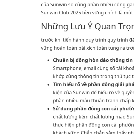
của Sunwin so cùng phần nhiều cổng gam
Sunwin Club 2025 bền vững chính là một
Những Lưu Ý Quan Trọn
trước khi tiến hành quy trình quy trình 
vững hoàn toàn bài xích toán tung ra tr
Chuẩn bị đông hòn đảo thông tin
Smartphone, email cùng số tài kho
khớp cùng thông tin trong thủ tục t
Tìm hiểu rõ về phần đông giải ph
kiện của Sunwin để hiểu rõ về quyề
phần nhiều mâu thuẫn tranh chấp 
Sử dụng phần đông con cái phườn
chất lượng kém chất lượng mạo Sunw
thực hiện phần đông con cái phườn
khách vững Chắn chắn sắm thấy ph