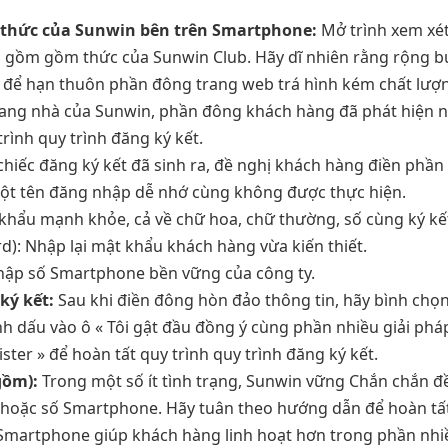
 thức của Sunwin bên trên Smartphone:
Mở trình xem xé
 gồm gồm thức của Sunwin Club. Hãy dĩ nhiên rằng rộng b
 để hạn thuôn phần đông trang web trá hình kém chất lượ
ang nhà của Sunwin, phần đông khách hàng đã phát hiện nút
rình quy trình đăng ký kết.
hiếc đăng ký kết đã sinh ra, đề nghị khách hàng điền phần
ột tên đăng nhập dễ nhớ cùng không được thực hiện.
hẩu mạnh khỏe, cả về chữ hoa, chữ thường, số cùng ký kết 
): Nhập lại mật khẩu khách hàng vừa kiến thiết.
ập số Smartphone bền vững của công ty.
ký kết:
Sau khi điền đông hòn đảo thông tin, hãy bình chọn
nh dấu vào ô « Tôi gật đầu đồng ý cùng phần nhiều giải phá
ster » để hoàn tất quy trình quy trình đăng ký kết.
gồm):
Trong một số ít tình trạng, Sunwin vững Chắn chắn đ
hoặc số Smartphone. Hãy tuân theo hướng dẫn để hoàn tất 
 Smartphone giúp khách hàng linh hoạt hơn trong phần nhiề