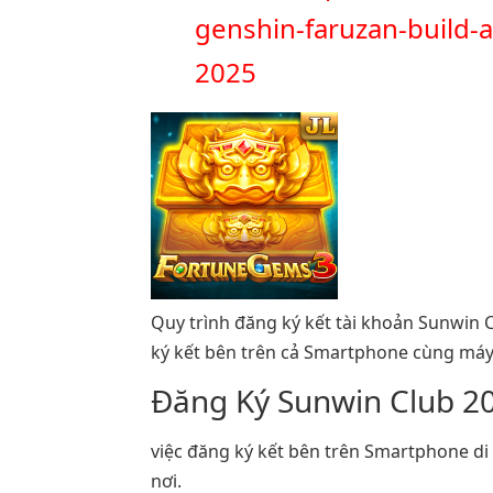
genshin-faruzan-build-a
2025
Quy trình đăng ký kết tài khoản Sunwin C
ký kết bên trên cả Smartphone cùng máy 
Đăng Ký Sunwin Club 20
việc đăng ký kết bên trên Smartphone di 
nơi.