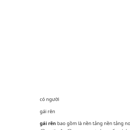
có người
gái rên
gái rên
bao gồm là nền tảng nền tảng nơi