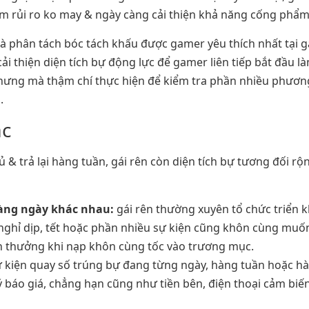
giảm rủi ro ko may & ngày càng cải thiện khả năng cống phẩm
là phân tách bóc tách khấu được gamer yêu thích nhất tại g
i thiện diện tích bự động lực để gamer liên tiếp bắt đầu l
à nhưng mà thậm chí thực hiện để kiểm tra phần nhiều phươ
.
ác
ủ & trả lại hàng tuần, gái rên còn diện tích bự tương đối r
àng ngày khác nhau:
gái rên thường xuyên tổ chức triển k
ghỉ dịp, tết hoặc phần nhiều sự kiện cũng khôn cùng muốn
 thưởng khi nạp khôn cùng tốc vào trương mục.
 kiện quay số trúng bự đang từng ngày, hàng tuần hoặc h
 báo giá, chẳng hạn cũng như tiền bên, điện thoại cảm bi