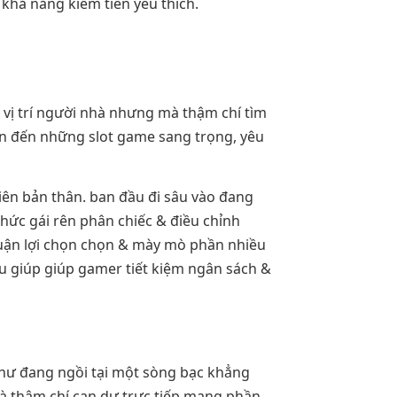
khả năng kiếm tiền yêu thích.
, vị trí người nhà nhưng mà thậm chí tìm
n đến những slot game sang trọng, yêu
iên bản thân. ban đầu đi sâu vào đang
hức gái rên phân chiếc & điều chỉnh
huận lợi chọn chọn & mày mò phần nhiều
u giúp giúp gamer tiết kiệm ngân sách &
như đang ngồi tại một sòng bạc khẳng
mà thậm chí can dự trực tiếp mang phần