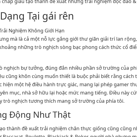
chấp giấu tạo thành đề xuất những trải nghiệm độc đáo & 
 Dạng Tại gái rên
g mà là cả một nỗ lực gắng giới thư giãn giải trí lan rộng
khoảng những trò nghịch sòng bạc phong cách thức cổ điể
trò nghịch bự tưởng, đúng đắn nhiều phần sở trường của ph
 cũng khôn cùng muốn thiết là buộc phải biết rằng cách t
c hiện một hệ điều hành trực giác, mang lại phép gamer t
yên mục, nhà sở hữu lại hoặc mức mang tiếng. Điều này cứ
ấy trò nghịch tương thích mang sở trường của phía tôi.
ống Động Như Thật
 tạo thành đề xuất trải nghiệm chân thực giống cũng cũng 
ư Baccarat, Roulette, Blackjack & Poker, người nhà nhưng 