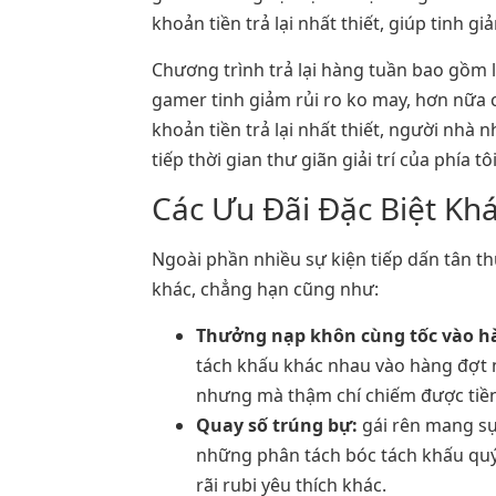
khoản tiền trả lại nhất thiết, giúp tinh 
Chương trình trả lại hàng tuần bao gồm 
gamer tinh giảm rủi ro ko may, hơn nữa cả
khoản tiền trả lại nhất thiết, người nh
tiếp thời gian thư giãn giải trí của phía tôi
Các Ưu Đãi Đặc Biệt Kh
Ngoài phần nhiều sự kiện tiếp dấn tân th
khác, chẳng hạn cũng như:
Thưởng nạp khôn cùng tốc vào h
tách khấu khác nhau vào hàng đợt n
nhưng mà thậm chí chiếm được tiền
Quay số trúng bự:
gái rên mang sự
những phân tách bóc tách khấu quý
rãi rubi yêu thích khác.